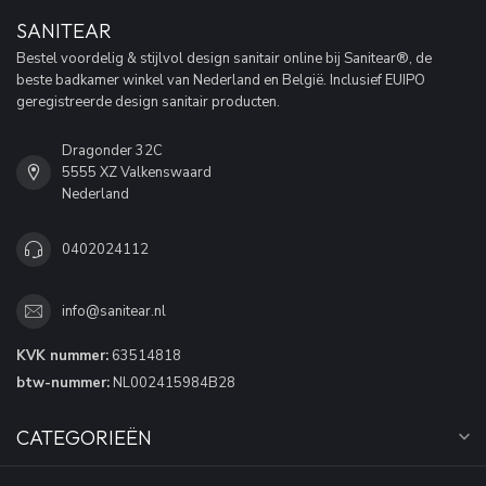
SANITEAR
Bestel voordelig & stijlvol design sanitair online bij Sanitear®, de
beste badkamer winkel van Nederland en België. Inclusief EUIPO
geregistreerde design sanitair producten.
Dragonder 32C
5555 XZ Valkenswaard
Nederland
0402024112
info@sanitear.nl
KVK nummer:
63514818
btw-nummer:
NL002415984B28
CATEGORIEËN