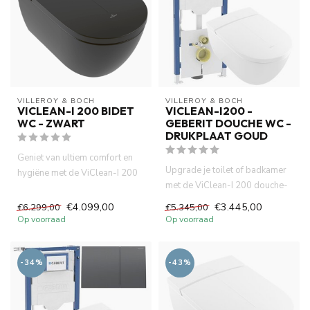
VILLEROY & BOCH
VILLEROY & BOCH
VICLEAN-I 200 BIDET
VICLEAN-I200 -
WC - ZWART
GEBERIT DOUCHE WC -
DRUKPLAAT GOUD
Geniet van ultiem comfort en
Upgrade je toilet of badkamer
hygiëne met de ViClean-I 200
met de ViClean-I 200 douche-
bidet wc MatZwart van ...
wc, het betrouwbare Ge...
€4.099,00
€3.445,00
€6.299,00
€5.345,00
Op voorraad
Op voorraad
-34%
-43%