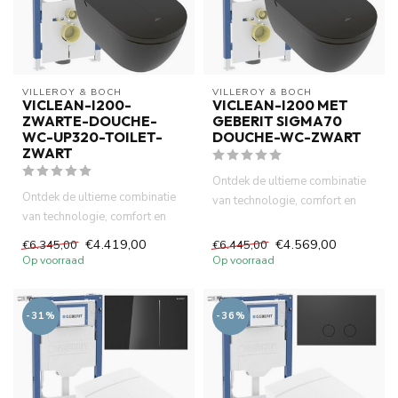
VILLEROY & BOCH
VILLEROY & BOCH
VICLEAN-I200-
VICLEAN-I200 MET
ZWARTE-DOUCHE-
GEBERIT SIGMA70
WC-UP320-TOILET-
DOUCHE-WC-ZWART
ZWART
Ontdek de ultieme combinatie
Ontdek de ultieme combinatie
van technologie, comfort en
van technologie, comfort en
stijl met de Villeroy &...
stijl met de Villeroy &...
€4.419,00
€4.569,00
€6.345,00
€6.445,00
Op voorraad
Op voorraad
-31%
-36%