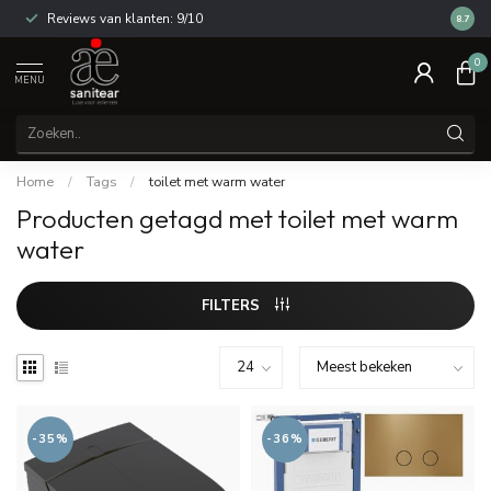
Reviews van klanten: 9/10
14 dag
8.7
0
MENU
Home
/
Tags
/
toilet met warm water
Producten getagd met toilet met warm
water
FILTERS
-35%
-36%