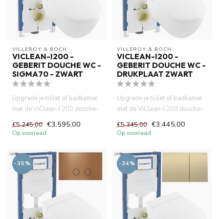
VILLEROY & BOCH
VILLEROY & BOCH
VICLEAN-I200 -
VICLEAN-I200 -
GEBERIT DOUCHE WC -
GEBERIT DOUCHE WC -
SIGMA70 - ZWART
DRUKPLAAT ZWART
Upgrade je toilet of badkamer
Upgrade je toilet of badkamer
met de ViClean-I 200 douche-
met de ViClean-I 200 douche-
wc, het betrouwbare Ge...
wc, het betrouwbare Ge...
€3.595,00
€3.445,00
€5.245,00
€5.345,00
Op voorraad
Op voorraad
-35%
-34%