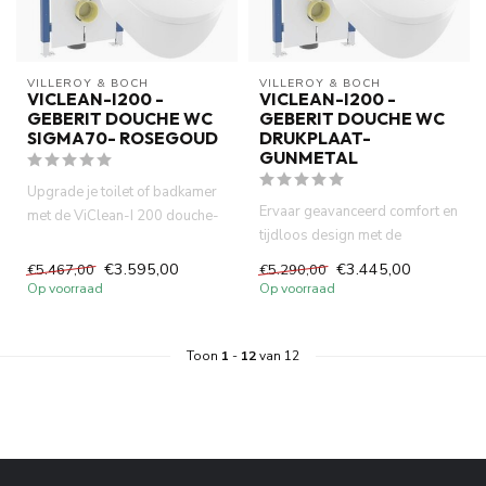
VILLEROY & BOCH
VILLEROY & BOCH
VICLEAN-I200 -
VICLEAN-I200 -
GEBERIT DOUCHE WC
GEBERIT DOUCHE WC
SIGMA70- ROSEGOUD
DRUKPLAAT-
GUNMETAL
Upgrade je toilet of badkamer
Ervaar geavanceerd comfort en
met de ViClean-I 200 douche-
tijdloos design met de
wc, het betrouwbare Ge...
ViClean-I 200 douche-wc van...
€3.595,00
€3.445,00
€5.467,00
€5.290,00
Op voorraad
Op voorraad
Toon
1
-
12
van 12