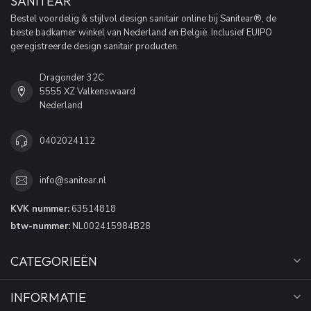
SANITEAR
Bestel voordelig & stijlvol design sanitair online bij Sanitear®, de
beste badkamer winkel van Nederland en België. Inclusief EUIPO
geregistreerde design sanitair producten.
Dragonder 32C
5555 XZ Valkenswaard
Nederland
0402024112
info@sanitear.nl
KVK nummer:
63514818
btw-nummer:
NL002415984B28
CATEGORIEËN
INFORMATIE