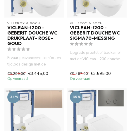
VILLEROY & BOCH
VILLEROY & BOCH
VICLEAN-I200 -
VICLEAN-I200 -
GEBERIT DOUCHE WC
GEBERIT DOUCHE WC
DRUKPLAAT- ROSE-
SIGMA70-MESSING
GOUD
Upgrade je toilet of badkamer
Ervaar geavanceerd comfort en
met de ViClean-I 200 douche-
tijdloos design met de
wc, het betrouwbare Ge...
ViClean-I 200 douche-wc van...
€3.445,00
€3.595,00
€5.290,00
€5.467,00
Op voorraad
Op voorraad
-34%
-35%