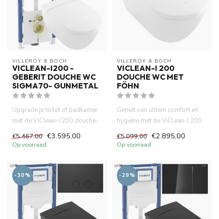
VILLEROY & BOCH
VILLEROY & BOCH
VICLEAN-I200 -
VICLEAN-I 200
GEBERIT DOUCHE WC
DOUCHE WC MET
SIGMA70- GUNMETAL
FÖHN
Upgrade je toilet of badkamer
Geniet van ultiem comfort en
met de ViClean-I 200 douche-
hygiëne met de ViClean-I 200
wc, het betrouwbare Ge...
douche-wc van Villeroy...
€3.595,00
€2.895,00
€5.467,00
€5.099,00
Op voorraad
Op voorraad
-30%
-29%