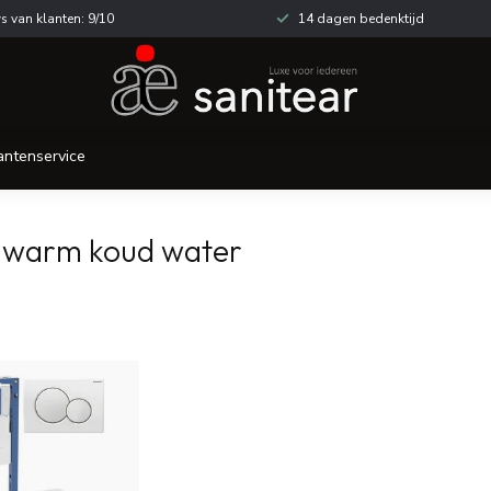
s van klanten: 9/10
14 dagen bedenktijd
antenservice
t warm koud water