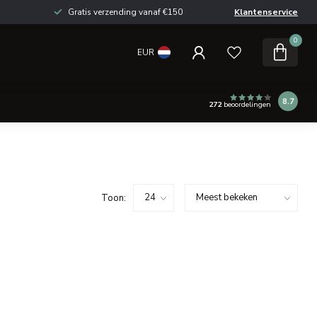
Gratis verzending vanaf €150
Klantenservice
0
EUR
8.7
272
beoordelingen
Toon: