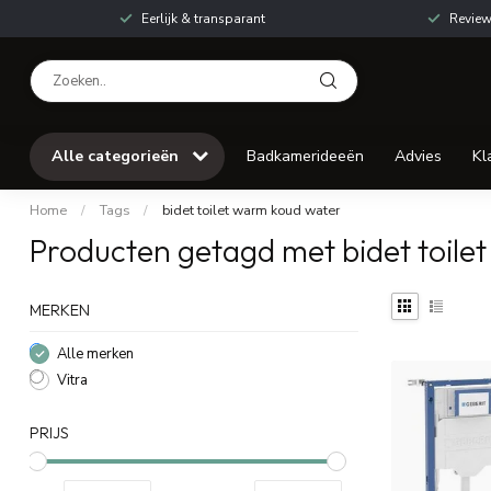
Eerlijk & transparant
Review
Alle categorieën
Badkamerideeën
Advies
Kl
Home
/
Tags
/
bidet toilet warm koud water
Producten getagd met bidet toile
MERKEN
Alle merken
Vitra
PRIJS