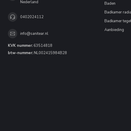
Nederland
Baden
Badkamer radia
0402024112
Badkamer tege
Aanbieding
info@sanitear.nl
KVK nummer:
63514818
btw-nummer:
NL002415984B28