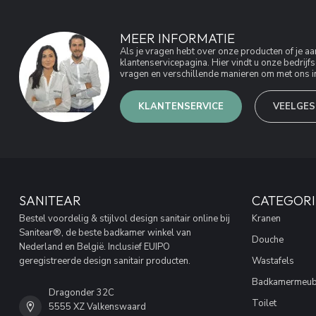
MEER INFORMATIE
Als je vragen hebt over onze producten of je 
klantenservicepagina. Hier vindt u onze bedri
vragen en verschillende manieren om met ons in
KLANTENSERVICE
VEELGES
SANITEAR
CATEGORI
Bestel voordelig & stijlvol design sanitair online bij
Kranen
Sanitear®, de beste badkamer winkel van
Douche
Nederland en België. Inclusief EUIPO
geregistreerde design sanitair producten.
Wastafels
Badkamermeub
Dragonder 32C
Toilet
5555 XZ Valkenswaard