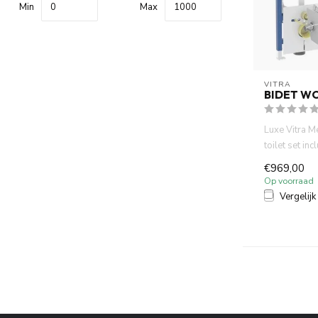
Min
Max
VITRA
BIDET W
Luxe Vitra M
toilet set inc
UP320 inbou
€969,00
Op voorraad
Vergelijk