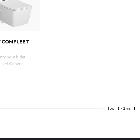
C COMPLEET
etropole bidet
lusief Geberit
wreservoir mo...
Toon
1
-
1
van 1