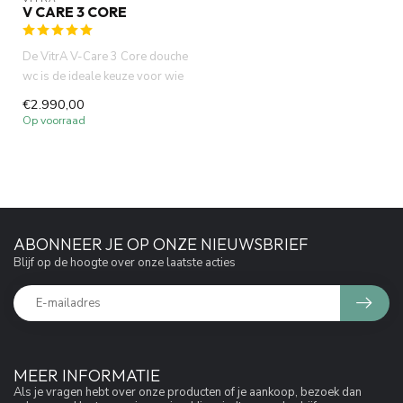
V CARE 3 CORE
De VitrA V-Care 3 Core douche
wc is de ideale keuze voor wie
zoekt naar een comb...
€2.990,00
Op voorraad
ABONNEER JE OP ONZE NIEUWSBRIEF
Blijf op de hoogte over onze laatste acties
MEER INFORMATIE
Als je vragen hebt over onze producten of je aankoop, bezoek dan