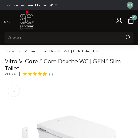
Reviews van klanten: 9/10
14 dag
8.7
0
MENU
Home
/
V-Care 3 Core Douche WC | GEN3 Slim Toilet
Vitra V-Care 3 Core Douche WC | GEN3 Slim
Toilet
VITRA
(1)