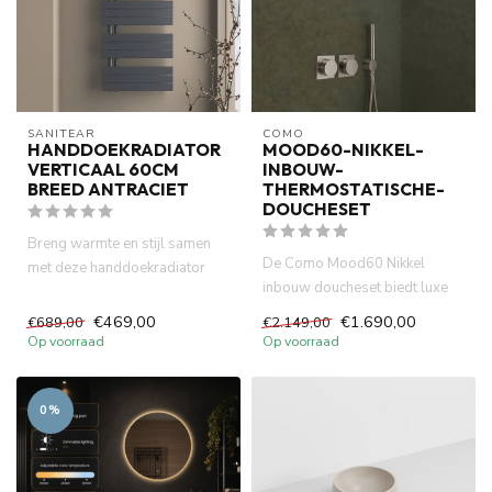
SANITEAR
COMO
HANDDOEKRADIATOR
MOOD60-NIKKEL-
VERTICAAL 60CM
INBOUW-
BREED ANTRACIET
THERMOSTATISCHE-
DOUCHESET
Breng warmte en stijl samen
De Como Mood60 Nikkel
met deze handdoekradiator
inbouw doucheset biedt luxe
van 60cm x 160cm in een l...
uitstraling en optimaal
€469,00
€1.690,00
€689,00
€2.149,00
comfor...
Op voorraad
Op voorraad
0%