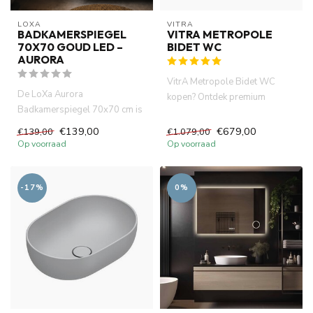
LOXA
VITRA
BADKAMERSPIEGEL
VITRA METROPOLE
70X70 GOUD LED –
BIDET WC
AURORA
VitrA Metropole Bidet WC
De LoXa Aurora
kopen? Ontdek premium
Badkamerspiegel 70x70 cm is
design, optimaal comfort en
de perfecte keuze voor wie een
verbe...
€139,00
€679,00
€139,00
€1.079,00
stijlv...
Op voorraad
Op voorraad
-17%
0%