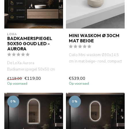
LOXA
MINI WASKOM Ø 30CM
BADKAMERSPIEGEL
MAT BEIGE
50X50 GOUD LED -
AURORA
Cielo Mini waskom Ø30x14,5
cm in mat beige- rond, compact
De LoXa Aurora
en modern. Perfect voo...
Badkamerspiegel 50x50 cm
bewijst dat een compact
€119,00
€539,00
€119,00
formaat en een l...
Op voorraad
Op voorraad
0%
0%