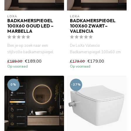
LOXA
LOXA
BADKAMERSPIEGEL
BADKAMERSPIEGEL
100X60 GOUD LED –
100X60 ZWART–
MARBELLA
VALENCIA
Ben je op zoek naar een
De LoXa Valencia
stijlvolle badkamerspiegel
Badkamerspiegel 100x60 cm
100x60 cm? De LoXa Marbella
is een stijlvolle combinatie van
€189,00
€179,00
€189,00
€179,00
c...
desi...
Op voorraad
Op voorraad
0%
-37%