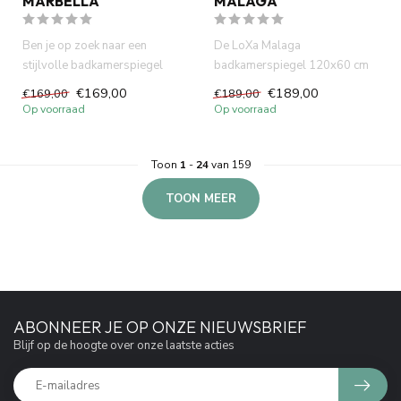
MARBELLA
MALAGA
Ben je op zoek naar een
De LoXa Malaga
stijlvolle badkamerspiegel
badkamerspiegel 120x60 cm
80x60 cm? De LoXa Marbella
combineert modern design met
€169,00
€189,00
€169,00
€189,00
co...
dimbare LE...
Op voorraad
Op voorraad
Toon
1
-
24
van 159
TOON MEER
ABONNEER JE OP ONZE NIEUWSBRIEF
Blijf op de hoogte over onze laatste acties