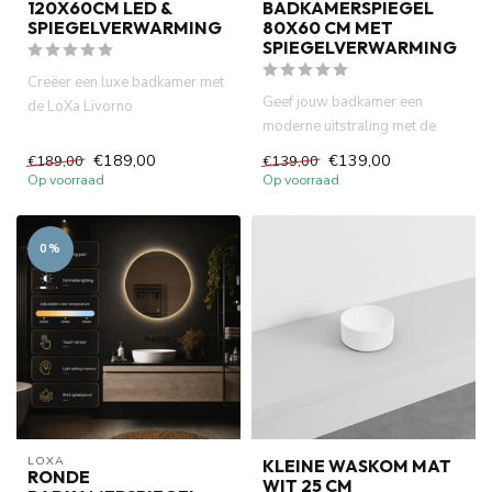
120X60CM LED &
BADKAMERSPIEGEL
SPIEGELVERWARMING
80X60 CM MET
SPIEGELVERWARMING
Creëer een luxe badkamer met
Geef jouw badkamer een
de LoXa Livorno
moderne uitstraling met de
badkamerspiegel 120x60 cm.
LoXa Livorno badkamerspiegel
Voorzien...
€189,00
€139,00
€189,00
€139,00
8...
Op voorraad
Op voorraad
0%
LOXA
KLEINE WASKOM MAT
RONDE
WIT 25 CM