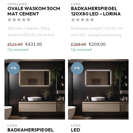
CATALANO 
LOXA
OVALE WASKOM 50CM
BADKAMERSPIEGEL
MAT CEMENT
120X80 LED – LORINA
Stijlvolle Catalano Sfera
Badkamerspiegel 120x80 cm
waskom (50x35 cm) in mat
met LED, spiegelverwarming,
cement kleur . Ovale vorm, ke...
touchbediening en IP44. Lu...
€431,00
€209,00
€521,00
€209,00
Op voorraad
Op voorraad
0%
0%
LOXA
LOXA
BADKAMERSPIEGEL
LED