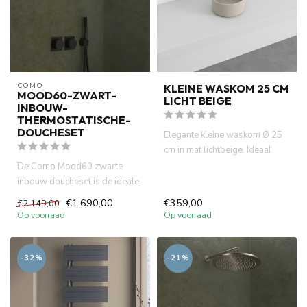
COMO
KLEINE WASKOM 25 CM
MOOD60-ZWART-
LICHT BEIGE
INBOUW-
THERMOSTATISCHE-
DOUCHESET
Elegante kleine waskom Ø 25
cm in mat lichtbeige. Ideaal
voor fontein toiletten ...
De Como Mood60 zwarte
inbouw doucheset is de ideale
keuze voor een luxe
€1.690,00
€359,00
€2.149,00
badkamer...
Op voorraad
Op voorraad
-32%
-21%