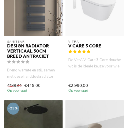
SANITEAR
VITRA
DESIGN RADIATOR
V CARE 3 CORE
VERTICAAL 50CM
BREED ANTRACIET
De VitrA V-Care 3 Core douche
wc is de ideale keuze voor wie
Breng warmte en stijl samen
zoekt naar een comb...
met deze handdoekradiator
van 50cm x 160cm in een l...
€449,00
€2.990,00
€649,00
Op voorraad
Op voorraad
-21%