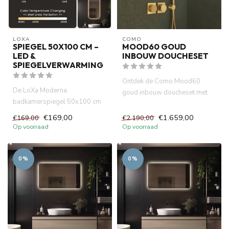
LOXA
COMO
SPIEGEL 50X100 CM –
MOOD60 GOUD
LED &
INBOUW DOUCHESET
SPIEGELVERWARMING
Ontdek de Como Mood60
De LoXa Moderna
goud inbouw doucheset met
badkamerspiegel 50x100 cm
thermostatische kraan,
combineert een modern
regendouc...
€169,00
€1.659,00
€169,00
€2.190,00
verticaal design...
Op voorraad
Op voorraad
0%
0%