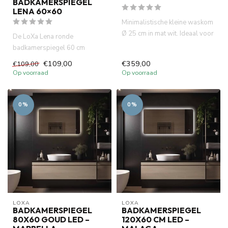
BADKAMERSPIEGEL
LENA 60×60
Minimalistische kleine waskom
Ø 25 cm in mat wit. Ideaal voor
De LoXa Lena ronde
fontein toiletten ...
badkamerspiegel 60 cm
combineert een elegant design
€109,00
€359,00
€109,00
met dimba...
Op voorraad
Op voorraad
0%
0%
LOXA
LOXA
BADKAMERSPIEGEL
BADKAMERSPIEGEL
80X60 GOUD LED –
120X60 CM LED –