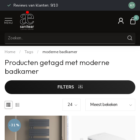
Reviews van klanten: 9/10
14 dag
8.7
0
MENU
Home
/
Tags
/
moderne badkamer
Producten getagd met moderne
badkamer
FILTERS
-31%