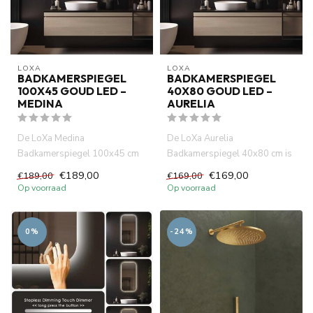
LOXA
LOXA
BADKAMERSPIEGEL
BADKAMERSPIEGEL
100X45 GOUD LED –
40X80 GOUD LED –
MEDINA
AURELIA
De LoXa Medina
De LoXa Aurelia
Badkamerspiegel 100x45 cm
Badkamerspiegel 40x80 cm is
combineert een slank ontwerp
de ideale keuze voor wie een
€189,00
€169,00
€189,00
€169,00
met slimme...
compact...
Op voorraad
Op voorraad
0%
-24%