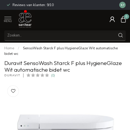
Reviews van klanten: 9/10
14 dag
8.7
0
MENU
Home
/
SensoWash Starck F plus HygieneGlaze Wit automatische
bidet wc
Duravit SensoWash Starck F plus HygieneGlaze
Wit automatische bidet wc
DURAVIT
(0)