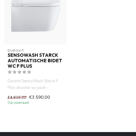
DURAVIT
SENSOWASH STARCK
AUTOMATISCHE BIDET
WC F PLUS
Duravit SensoWash Starck F
Plus douche-wc pack –
compleet met randloos
€3.590,00
€4.816,00
wandclose...
Op voorraad