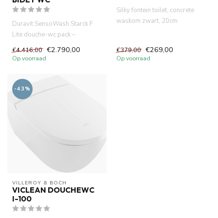
Silky fontein toilet, concrete
waskom zwart, 20cm
Duravit SensoWash Starck F
doorsnee. 40x22x18cm
Lite douche-wc pack –
handgemaa...
compleet met randloos
€2.790,00
€269,00
€4.416,00
€379,00
wandclose...
Op voorraad
Op voorraad
-43%
VILLEROY & BOCH
VICLEAN DOUCHEWC
I-100