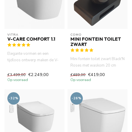
VITRA
COMO
V-CARE COMFORT 1.1
MINI FONTEIN TOILET
ZWART
Elegante vormen en een
Mini fontein toilet zwart Black'N
tijdloos ontwerp maken de V-
Roses met waskom 20 cm
care Comfort 1.1 GEN2 tot
doorsnee. 40x22x18cm on...
een...
€2.249,00
€419,00
€3.499,00
€489,00
Op voorraad
Op voorraad
-32%
-26%