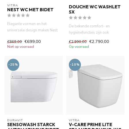
VITRA
DOUCHE WC WASHLET
NEST WC MET BIDET
SX
Elegante vormen en het
De bekende comfort- en
universele design maken Nest
hygiënefuncties zijn ook
tot een wc met bidet, dat pr...
ingebouwd in de SX EWATER
€699,00
€2.790,00
€869,00
€2.990,00
+: de ...
Niet op voorraad
Op voorraad
-25%
-10%
DURAVIT
VITRA
SENSOWASH STARCK
V-CARE PRIME LITE