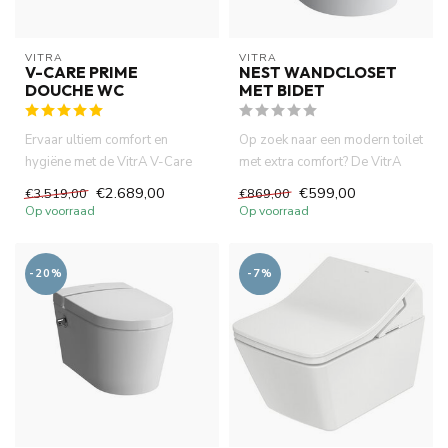
VITRA
VITRA
V-CARE PRIME
NEST WANDCLOSET
DOUCHE WC
MET BIDET
Ervaar ultiem comfort en
Op zoek naar een modern toilet
hygiëne met de VitrA V-Care
met extra comfort? De VitrA
Prime douche-wc. Voorzien v...
Nest wandcloset met b...
€2.689,00
€599,00
€3.519,00
€869,00
Op voorraad
Op voorraad
-20%
-7%