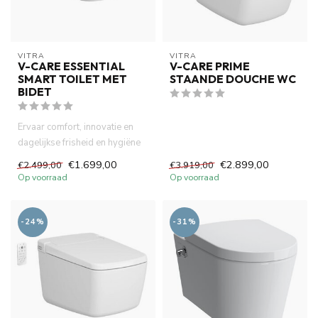
VITRA
VITRA
V-CARE ESSENTIAL
V-CARE PRIME
SMART TOILET MET
STAANDE DOUCHE WC
BIDET
Ervaar comfort, innovatie en
dagelijkse frisheid en hygiëne
met de Vitra V-Care ...
€1.699,00
€2.899,00
€2.499,00
€3.919,00
Op voorraad
Op voorraad
-24%
-31%