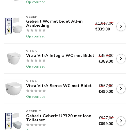
Op voorraad
GEBERIT 
Geberit Wc met bidet All-in
€1.017,00
Aanbieding
€839,00
Op voorraad
VITRA
Vitra VitrA Integra WC met Bidet
€459,00
€389,00
Op voorraad
VITRA
Vitra VitrA Sento WC met Bidet
€567,00
€490,00
Op voorraad
GEBERIT 
Geberit Geberit UP320 met Icon
€927,00
Toiletset
€699,00