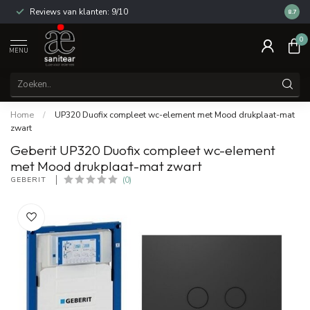
Reviews van klanten: 9/10
14 dag
8.7
0
MENU
Home
/
UP320 Duofix compleet wc-element met Mood drukplaat-mat
zwart
Geberit UP320 Duofix compleet wc-element
met Mood drukplaat-mat zwart
GEBERIT 
(0)