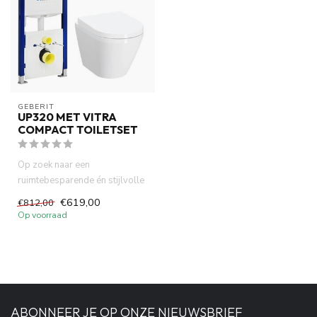
GEBERIT 
UP320 MET VITRA
COMPACT TOILETSET
Op zoek naar een
ruimtebesparende én stijlvolle
toiletoplossing? Ontdek nu de
€619,00
€812,00
Ge...
Op voorraad
ABONNEER JE OP ONZE NIEUWSBRIEF