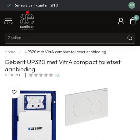
Reviews van klanten: 9/10
14 dag
8.7
0
MENU
Home
/
UP320 met VitrA compact toiletset aanbieding
Geberit UP320 met VitrA compact toiletset
aanbieding
GEBERIT 
(0)