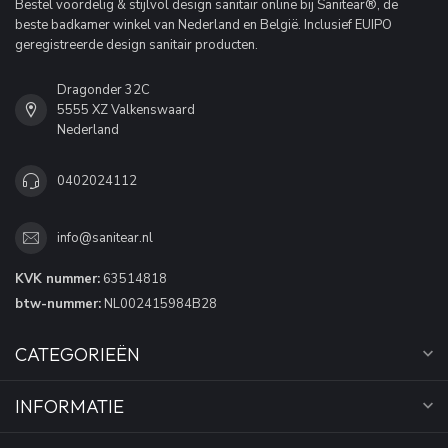
Bestel voordelig & stijlvol design sanitair online bij Sanitear®, de
beste badkamer winkel van Nederland en België. Inclusief EUIPO
geregistreerde design sanitair producten.
Dragonder 32C
5555 XZ Valkenswaard
Nederland
0402024112
info@sanitear.nl
KVK nummer:
63514818
btw-nummer:
NL002415984B28
CATEGORIEËN
INFORMATIE