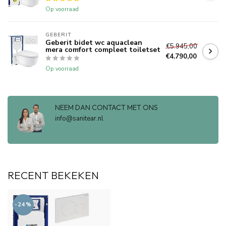
Op voorraad
GEBERIT 
Geberit bidet wc aquaclean
€5.945,00
mera comfort compleet toiletset
€4.790,00
Op voorraad
NEEM DAN CONTACT MET ONS
info@sanitear.nl
RECENT BEKEKEN
-24%