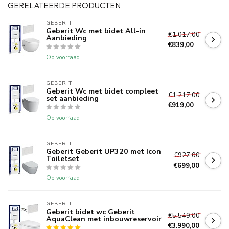
GERELATEERDE PRODUCTEN
GEBERIT 
Geberit Wc met bidet All-in
€1.017,00
Aanbieding
€839,00
Op voorraad
GEBERIT 
Geberit Wc met bidet compleet
€1.217,00
set aanbieding
€919,00
Op voorraad
GEBERIT 
Geberit Geberit UP320 met Icon
€927,00
Toiletset
€699,00
Op voorraad
GEBERIT 
Geberit bidet wc Geberit
€5.549,00
AquaClean met inbouwreservoir
€3.990,00