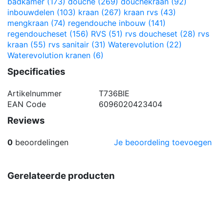
badkamer
(173)
douche
(269)
douchekraan
(92)
inbouwdelen
(103)
kraan
(267)
kraan rvs
(43)
mengkraan
(74)
regendouche inbouw
(141)
regendoucheset
(156)
RVS
(51)
rvs doucheset
(28)
rvs
kraan
(55)
rvs sanitair
(31)
Waterevolution
(22)
Waterevolution kranen
(6)
Specificaties
Artikelnummer
T736BIE
EAN Code
6096020423404
Reviews
0
beoordelingen
Je beoordeling toevoegen
Gerelateerde producten