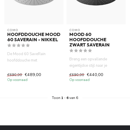
COMO
COMO
HOOFDDOUCHE MOOD
MOOD 60
60 SAVERAIN - NIKKEL
HOOFDDOUCHE
ZWART SAVERAIN
De Mood 60 SaveRain
Breng een opvallende
hoofddouche met
eigentijdse stijl naar je
waterbesparend heeft
badkamer met de Mood 60
Watermark, Wells Iso ge...
€489,00
€440,00
€690,00
€690,00
SaveRain ...
Op voorraad
Op voorraad
Toon
1
-
6
van 6