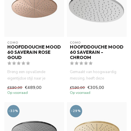
COMO
COMO
HOOFDDOUCHE MOOD
HOOFDDOUCHE MOOD
60 SAVERAIN ROSE
60 SAVERAIN -
GOUD
CHROOM
Breng een opvallende
Gemaakt van hoogwaardig
eigentijdse stijl naar je
messing, heeft deze
badkamer met de Mood 60
douchekop een verchroomd-
€489,00
€305,00
€690,00
€590,00
SaveRain ...
afwerking v...
Op voorraad
Op voorraad
-33%
-29%