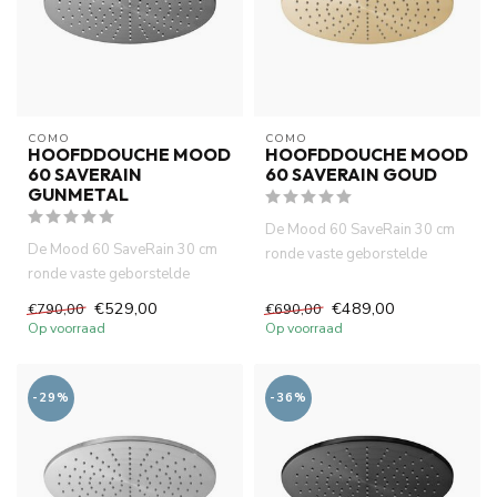
COMO
COMO
HOOFDDOUCHE MOOD
HOOFDDOUCHE MOOD
60 SAVERAIN
60 SAVERAIN GOUD
GUNMETAL
De Mood 60 SaveRain 30 cm
De Mood 60 SaveRain 30 cm
ronde vaste geborstelde
ronde vaste geborstelde
messing douchekop met zijn
gunmetal douchekop met zijn
chi...
€529,00
€489,00
€790,00
€690,00
ch...
Op voorraad
Op voorraad
-29%
-36%