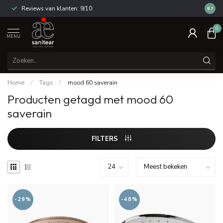
Reviews van klanten: 9/10
14 dag
8.7
0
MENU
Home
/
Tags
/
mood 60 saverain
Producten getagd met mood 60
saverain
FILTERS
-29%
-48%