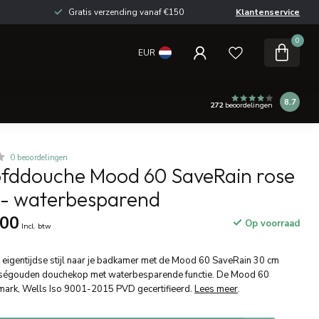
Gratis verzending vanaf €150
Klantenservice
0
EUR
8.7
272
beoordelingen
0 beoordelingen
ddouche Mood 60 SaveRain rose
- waterbesparend
,00
Op voorraad
Incl. btw
eigentijdse stijl naar je badkamer met de Mood 60 SaveRain 30 cm
oségouden douchekop met waterbesparende functie. De Mood 60
mark, Wells Iso 9001-2015 PVD gecertifieerd.
Lees meer
.