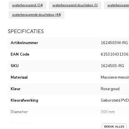
waterbesparend
(24)
waterbesparend douchekop
(1)
waterbespare
waterbesparende douchekop
(44)
SPECIFICATIES
Artikelnummer
1624503W-RG
EAN Code
615310431336
SKU
1624503-RG
Materiaal
Massieve messi
Kleur
Rose goud
Kleurafwerking
Geborsteld PVD
Diameter
300 mm
Montage type
Wand
BEKIJK ALLES