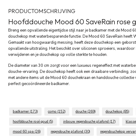
PRODUCTOMSCHRIJVING
Hoofddouche Mood 60 SaveRain rose 
Breng een opvallende eigentijdse stijl naar je badkamer met de Mood
douchekop met waterbesparende functie. De Mood 60 SaveRain heeft W
Gemaakt van hoogwaardig messing, heeft deze douchekop een geborst
opvallende uitstraling. Het beschikt over siliconen sproeiers, waardoor
verwijderen en je douchekop op volle sterkte te houden.
De diameter van 30 cm zorgt voor een luxueus regeneffect met waterb
douche-ervaring. De douchekop heeft ook een draaibare verbinding, zo
met andere items uit de Mood 60 douchekraan en handdouche collectie v
perfect gecoördineerde badkamer.
badkamer
(173)
como
(152)
douche
(269)
douchekop
(85)
hoofddouche rosé goud
(5)
inbouw regendouche plafond
(17)
klass
mood 60 spa
(26)
regendouche plafond
(30)
regendouchekop verva