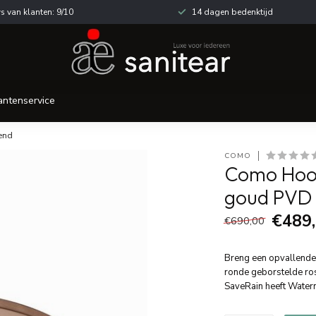
s van klanten: 9/10
14 dagen bedenktijd
antenservice
end
COMO
Como Hoof
goud PVD 
€489
€690,00
Breng een opvallende 
ronde geborstelde r
SaveRain heeft Water