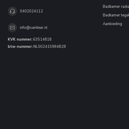
Badkamer radia
0402024112
Badkamer tege
Aanbieding
info@sanitear.nl
KVK nummer:
63514818
btw-nummer:
NL002415984B28