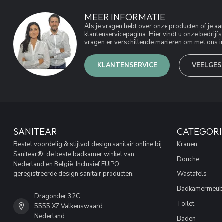
MEER INFORMATIE
Als je vragen hebt over onze producten of je 
klantenservicepagina. Hier vindt u onze bedri
vragen en verschillende manieren om met ons in
KLANTENSERVICE
VEELGES
SANITEAR
CATEGORI
Bestel voordelig & stijlvol design sanitair online bij
Kranen
Sanitear®, de beste badkamer winkel van
Douche
Nederland en België. Inclusief EUIPO
geregistreerde design sanitair producten.
Wastafels
Badkamermeub
Dragonder 32C
Toilet
5555 XZ Valkenswaard
Nederland
Baden