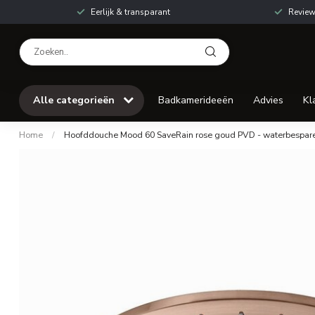
Eerlijk & transparant
Review
Alle categorieën
Badkamerideeën
Advies
Kl
Home
/
Hoofddouche Mood 60 SaveRain rose goud PVD - waterbespar