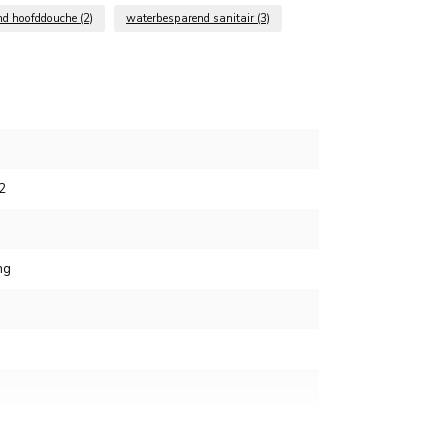
nd hoofddouche
(2)
waterbesparend sanitair
(3)
2
ng