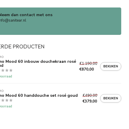
Neem dan contact met ons
info@sanitear.nl
ERDE PRODUCTEN
MO
o Mood 60 inbouw douchekraan rosé
€1.190,00
ud
BEKIJKEN
€870,00
oorraad
MO
o Mood 60 handdouche set rosé goud
€490,00
BEKIJKEN
€379,00
oorraad