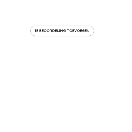
JE BEOORDELING TOEVOEGEN
ells, PVD certifieert
in