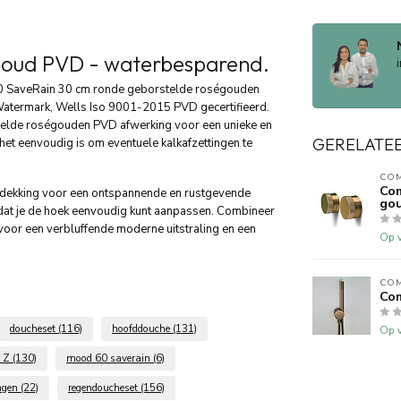
goud PVD - waterbesparend.
 60 SaveRain 30 cm ronde geborstelde roségouden
atermark, Wells Iso 9001-2015 PVD gecertifieerd.
elde roségouden PVD afwerking voor een unieke en
GERELATE
 het eenvoudig is om eventuele kalkafzettingen te
CO
Com
edekking voor een ontspannende en rustgevende
go
dat je de hoek eenvoudig kunt aanpassen. Combineer
oor een verbluffende moderne uitstraling en een
Op v
CO
Com
doucheset
(116)
hoofddouche
(131)
Op v
e Z
(130)
mood 60 saverain
(6)
ngen
(22)
regendoucheset
(156)