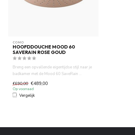
COMO
HOOFDDOUCHE MOOD 60
SAVERAIN ROSE GOUD
Breng een opvallende eigentijdse stijl naar je
badkamer met de Mood 60 SaveRain ...
€489,00
€690,00
Op voorraad
Vergelijk