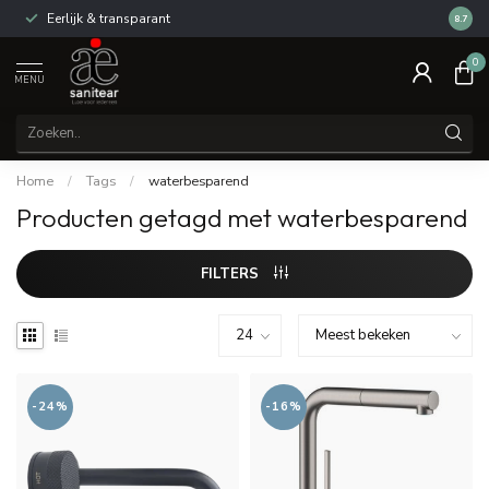
parant
Reviews van klanten: 9/10
8.7
0
MENU
Home
/
Tags
/
waterbesparend
Producten getagd met waterbesparend
FILTERS
-24%
-16%