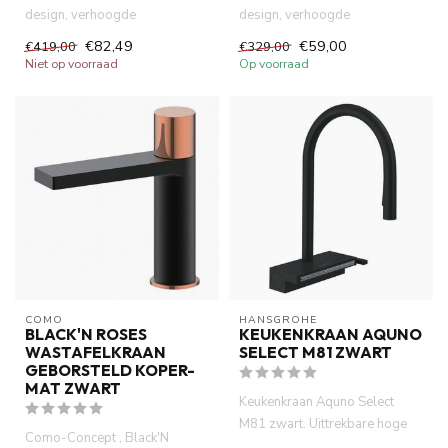
design, verhoogde
design, verhoogde
wastafelkraan, nikkel.
wastafelkraan chroom,
€82,49
€59,00
€419,00
€329,00
Antibacterieel ele...
antibacterieel elec...
Niet op voorraad
Op voorraad
COMO
HANSGROHE
BLACK'N ROSES
KEUKENKRAAN AQUNO
WASTAFELKRAAN
SELECT M81 ZWART
GEBORSTELD KOPER-
MAT ZWART
Keukenkraan Aquno Select
M81 zwart. Uittrekbare hoge
Como-Concept , Black'N
uitloop met waterval.390mm ...