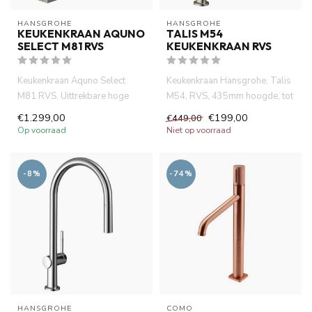
HANSGROHE
HANSGROHE
KEUKENKRAAN AQUNO
TALIS M54
SELECT M81 RVS
KEUKENKRAAN RVS
Keukenkraan Aquno Select
Keukenkraan Hansgrohe, Talis
M81 RVS. Uittrekbare hoge
M54, RVS, 435mm hoogde, tot
uitloop met waterval.390mm
60% waterbesparende car...
€1.299,00
€199,00
€449,00
ho...
Op voorraad
Niet op voorraad
-8%
-74%
HANSGROHE
COMO