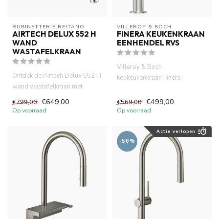
RUBINETTERIE REITANO 
VILLEROY & BOCH
AIRTECH DELUX 552 H
FINERA KEUKENKRAAN
WAND
EENHENDEL RVS
WASTAFELKRAAN
Villeroy & Boch
Ontdek de Airtech Delux 552 H
keukeukenkraan Finera
wand wastafelkraan met
eenhendel, 360 °Draaibare
hoogwaardig chroom,
uitloop RVS. 1...
€649,00
€499,00
€799,00
€569,00
duurzaa...
Op voorraad
Op voorraad
Actie verlopen
-56%