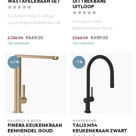
WASTAFELKRAAN SET
UITTREKBARE
UITLOOP
De Airtech Delux 3-delige
Hansgrohe Axor
opzet hoge wastafelkraan set
keukeukenkraan Starck
bestaat uit een hoogwaard...
keukenkraan uittrekbare
€649,00
€499,00
€799,00
€569,00
kraanuitloop, eenh...
Op voorraad
Op voorraad
-12%
-7%
VILLEROY & BOCH
HANSGROHE
FINERA KEUKENKRAAN
TALIS M54
EENHENDEL GOUD
KEUKENKRAAN ZWART