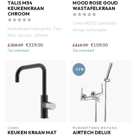
TALIS M54
MOOD ROSE GOUD
KEUKENKRAAN
WASTAFELKRAAN
CHROOM
Como MOOD, geribbeld
Keukenkraan Hansgrohe, Talis
design, verhoogde
M54, chroom., 435mm
wastafelkraan mat koper- rose
hoogde, uittrekbare hoge
goud kleur....
€329,00
€109,00
€359,00
€419,00
uitloo...
Op voorraad
Op voorraad
-33%
COMO
RUBINETTERIE REITANO 
KEUKEN KRAAN MAT
AIRTECH DELUX