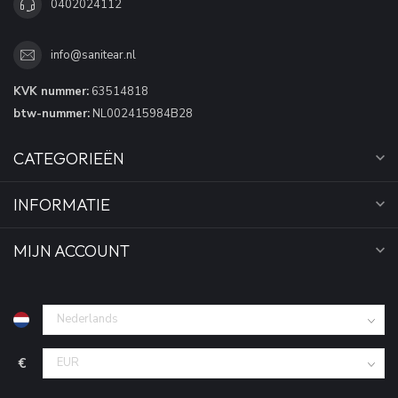
0402024112
info@sanitear.nl
KVK nummer:
63514818
btw-nummer:
NL002415984B28
CATEGORIEËN
INFORMATIE
MIJN ACCOUNT
€