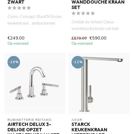
ZWART
WANDDOUCHE KRAAN
SET
Como-Concept, Black'N Roses
Ontdek de Airtech Delux
keukenkraan , antibacterieel
wanddouche kraan set met
electro plated in mat z...
strak design, dubbele hendels
€249,00
€590,00
€879,00
e...
Op voorraad
Op voorraad
-19%
-12%
RUBINETTERIE REITANO 
AXOR
AIRTECH DELUX 3-
STARCK
DELIGE OPZET
KEUKENKRAAN