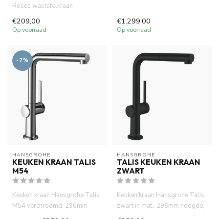
Roses wastafelkraan ,
antibacterieel electro plated in
€209,00
€1.299,00
m...
Op voorraad
Op voorraad
-7%
HANSGROHE
HANSGROHE
KEUKEN KRAAN TALIS
TALIS KEUKEN KRAAN
M54
ZWART
Keuken kraan Hansgrohe Talis
Keuken kraan Hansgrohe Talis,
M54 verchroomd. 296mm
zwart in mat., 296mm hoogde,
hoogde, uittrekbare
uittrekbare handdouch...