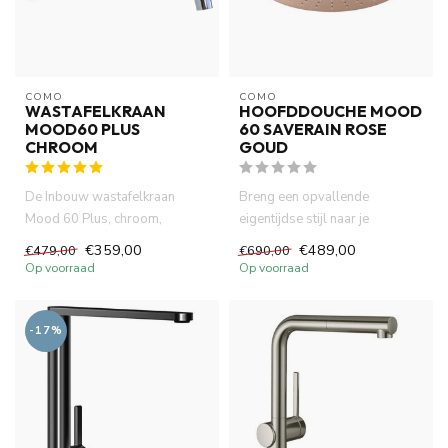
COMO
COMO
WASTAFELKRAAN
HOOFDDOUCHE MOOD
MOOD60 PLUS
60 SAVERAIN ROSE
CHROOM
GOUD
De Inbouw wastafelkraan
Breng een opvallende
Mood 60 Plus, chroom,
eigentijdse stijl naar je
gemaakt van volledig DZR
badkamer met de Mood 60
€359,00
€489,00
€479,00
€690,00
messing. ...
SaveRain ...
Op voorraad
Op voorraad
-17%