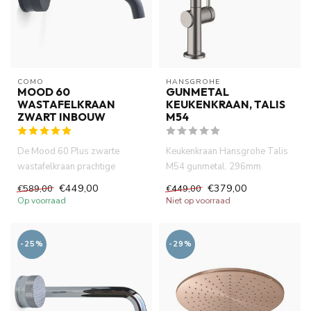
COMO
HANSGROHE
MOOD 60
GUNMETAL
WASTAFELKRAAN
KEUKENKRAAN, TALIS
ZWART INBOUW
M54
De Mood 60 Plus zwarte
Keukenkraan Hansgrohe Talis
wastafelkraan prachtige
M54 gunmetal. 296mm
uitstraling van matte afwerking,
hoogde, uittrekbare
€449,00
€379,00
€589,00
€449,00
...
handdouche. ...
Op voorraad
Niet op voorraad
-25%
-29%