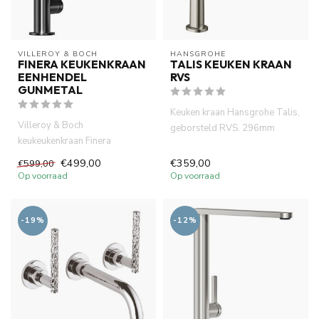
VILLEROY & BOCH
HANSGROHE
FINERA KEUKENKRAAN
TALIS KEUKEN KRAAN
EENHENDEL
RVS
GUNMETAL
Keuken kraan Hansgrohe Talis,
Villeroy & Boch
geborsteld RVS. 296mm
keukeukenkraan Finera
hoogde, uittrekbare handdou...
eenhendel, 360 °Draaibare
€499,00
€359,00
€599,00
uitloop, gunme...
Op voorraad
Op voorraad
-19%
-12%