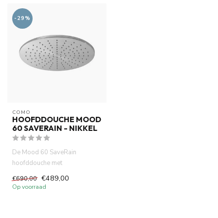
-29%
COMO
HOOFDDOUCHE MOOD
60 SAVERAIN - NIKKEL
De Mood 60 SaveRain
hoofddouche met
waterbesparend heeft
€489,00
€690,00
Watermark, Wells Iso ge...
Op voorraad