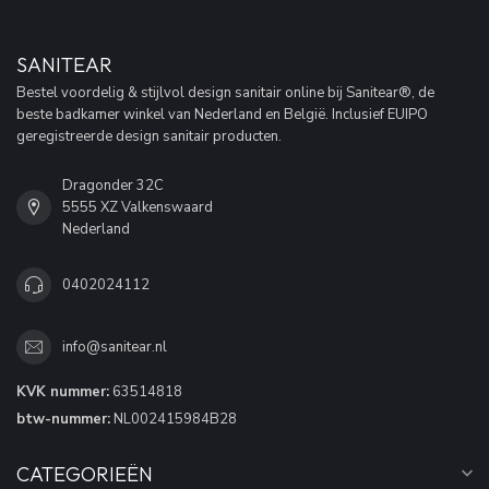
SANITEAR
Bestel voordelig & stijlvol design sanitair online bij Sanitear®, de
beste badkamer winkel van Nederland en België. Inclusief EUIPO
geregistreerde design sanitair producten.
Dragonder 32C
5555 XZ Valkenswaard
Nederland
0402024112
info@sanitear.nl
KVK nummer:
63514818
btw-nummer:
NL002415984B28
CATEGORIEËN