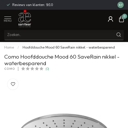
Reviews van klanten: 9/10
14 dag
8.7
0
MENU
Home
/
Hoofddouche Mood 60 SaveRain nikkel - waterbesparend
Como Hoofddouche Mood 60 SaveRain nikkel -
waterbesparend
COMO
(0)