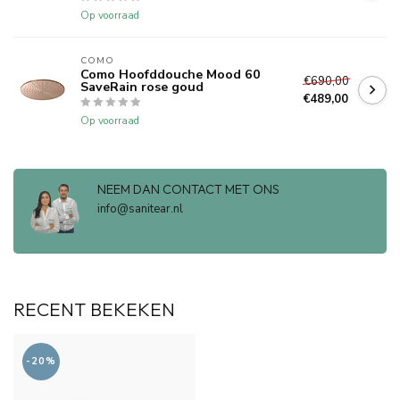
Op voorraad
COMO
Como Hoofddouche Mood 60
€690,00
SaveRain rose goud
€489,00
Op voorraad
NEEM DAN CONTACT MET ONS
info@sanitear.nl
RECENT BEKEKEN
-20%