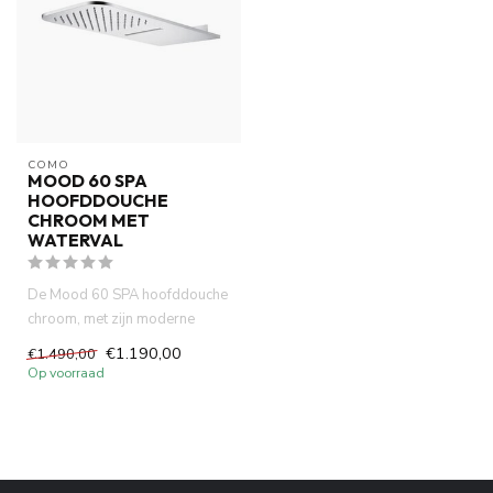
COMO
MOOD 60 SPA
HOOFDDOUCHE
CHROOM MET
WATERVAL
De Mood 60 SPA hoofddouche
chroom, met zijn moderne
ontwerp en hoogwaardige
€1.190,00
€1.490,00
mes...
Op voorraad