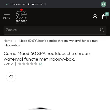
Reviews van klanten: 9/10
14 dag
8.7
0
MENU
Home
/
Mood 60 SPA hoofddouche chroom, waterval functie met
inbouw-box.
Como Mood 60 SPA hoofddouche chroom,
waterval functie met inbouw-box.
COMO
(0)