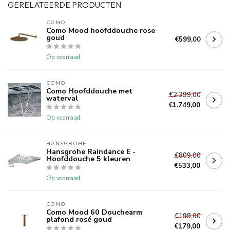
GERELATEERDE PRODUCTEN
COMO
Como Mood hoofddouche rose
goud
€599,00
Op voorraad
COMO
Como Hoofddouche met
€2.399,00
waterval
€1.749,00
Op voorraad
HANSGROHE
Hansgrohe Raindance E -
€809,00
Hoofddouche 5 kleuren
€533,00
Op voorraad
COMO
Como Mood 60 Douchearm
€199,00
plafond rosé goud
€179,00