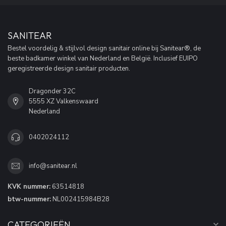
SANITEAR
Bestel voordelig & stijlvol design sanitair online bij Sanitear®, de
beste badkamer winkel van Nederland en België. Inclusief EUIPO
geregistreerde design sanitair producten.
Dragonder 32C
5555 XZ Valkenswaard
Nederland
0402024112
info@sanitear.nl
KVK nummer:
63514818
btw-nummer:
NL002415984B28
CATEGORIEËN