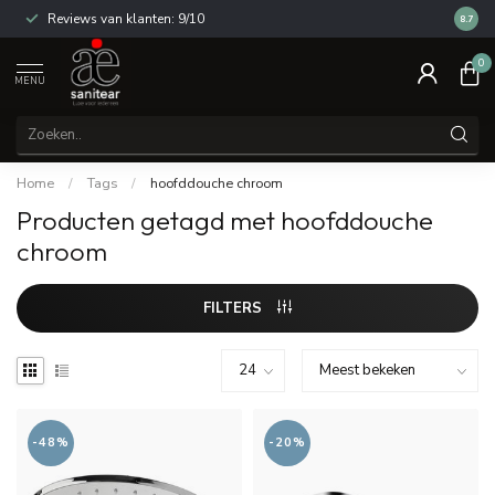
Reviews van klanten: 9/10
14 dag
8.7
0
MENU
Home
/
Tags
/
hoofddouche chroom
Producten getagd met hoofddouche
chroom
FILTERS
-48%
-20%