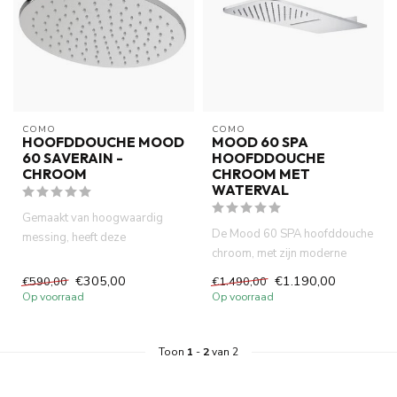
COMO
COMO
HOOFDDOUCHE MOOD
MOOD 60 SPA
60 SAVERAIN -
HOOFDDOUCHE
CHROOM
CHROOM MET
WATERVAL
Gemaakt van hoogwaardig
De Mood 60 SPA hoofddouche
messing, heeft deze
chroom, met zijn moderne
douchekop een verchroomd-
ontwerp en hoogwaardige
afwerking v...
€305,00
€1.190,00
€590,00
€1.490,00
mes...
Op voorraad
Op voorraad
Toon
1
-
2
van 2