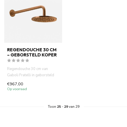
REGENDOUCHE 30 CM
– GEBORSTELD KOPER
Regendouche 30 cm van
Gaboli Fratelli in geborsteld
koper. Volledig RVS 316 met ...
€967,00
Op voorraad
Toon
25
-
29
van 29