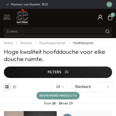
Reviews van klanten: 9/10
14 dag
8.7
0
MENU
Home
/
Douche
/
Douchegarnituren
/
Hoofddouche
Hoge kwaliteit hoofddouche voor elke
douche ruimte.
FILTERS
SHOW MORE PRODUCTS
Toon
25
-
29
van 29