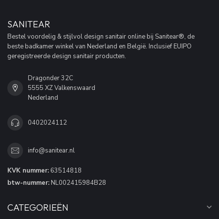
SANITEAR
Bestel voordelig & stijlvol design sanitair online bij Sanitear®, de
beste badkamer winkel van Nederland en België. Inclusief EUIPO
geregistreerde design sanitair producten.
Dragonder 32C
5555 XZ Valkenswaard
Nederland
0402024112
info@sanitear.nl
KVK nummer:
63514818
btw-nummer:
NL002415984B28
CATEGORIEËN