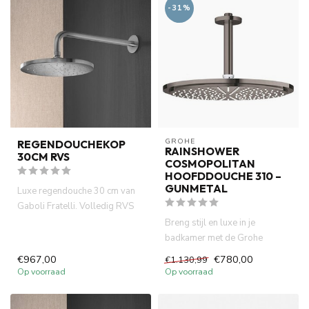
-31%
GROHE
REGENDOUCHEKOP
RAINSHOWER
30CM RVS
COSMOPOLITAN
HOOFDDOUCHE 310 –
GUNMETAL
Luxe regendouche 30 cm van
Gaboli Fratelli. Volledig RVS
316 met wandarm. Italia...
Breng stijl en luxe in je
badkamer met de Grohe
Rainshower Cosmopolitan
€967,00
€780,00
€1.130,99
310 hoof...
Op voorraad
Op voorraad