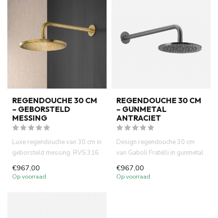
REGENDOUCHE 30 CM
REGENDOUCHE 30 CM
– GEBORSTELD
– GUNMETAL
MESSING
ANTRACIET
Luxe regendouche van 30 cm in
Design regendouche 30 cm
geborsteld messing. RVS 316
van Gaboli Fratelli in gunmetal
met wandarm, Italiaans...
afwerking. RVS 316 met ...
€967,00
€967,00
Op voorraad
Op voorraad