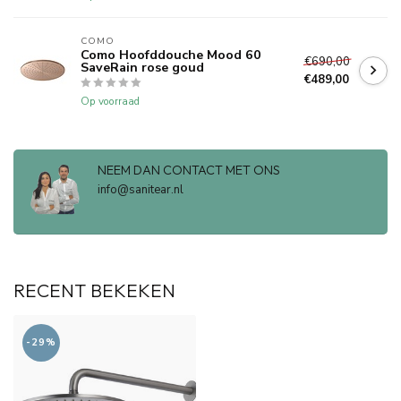
COMO
Como Hoofddouche Mood 60
€690,00
SaveRain rose goud
€489,00
Op voorraad
NEEM DAN CONTACT MET ONS
info@sanitear.nl
RECENT BEKEKEN
-29%