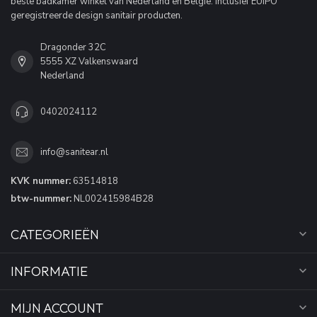
beste badkamer winkel van Nederland en België. Inclusief EUIPO
geregistreerde design sanitair producten.
Dragonder 32C
5555 XZ Valkenswaard
Nederland
0402024112
info@sanitear.nl
KVK nummer:
63514818
btw-nummer:
NL002415984B28
CATEGORIEËN
INFORMATIE
MIJN ACCOUNT