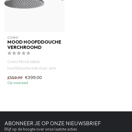
COMO
MOOD HOOFDDOUCHE
VERCHROOMD
Como Mood nikkel
hoofddouche met muur-arm .
De hoofddouche heeft een
€399,00
€559,00
diameter v...
Op voorraad
ABONNEER JE OP ONZE NIEUWSBRIEF
Blijf op de hoogte over onze laatste acties