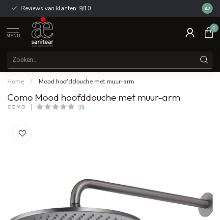
Reviews van klanten: 9/10
14 dag
8.7
0
MENU
Home
/
Mood hoofddouche met muur-arm
Como Mood hoofddouche met muur-arm
COMO
(0)