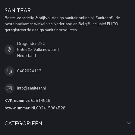
SANITEAR
Bestel voordelig & stijlvol design sanitair online bij Sanitear®, de
beste badkamer winkel van Nederland en België. Inclusief EUIPO
geregistreerde design sanitair producten.
Dragonder 32C
5555 XZ Valkenswaard
Nederland
0402024112
info@sanitear.nl
KVK nummer:
63514818
btw-nummer:
NL002415984B28
CATEGORIEËN