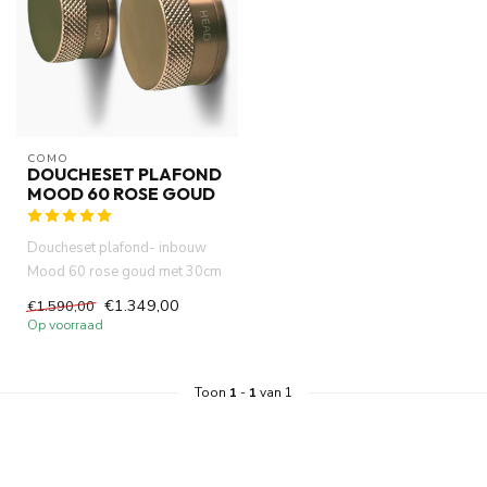
COMO
DOUCHESET PLAFOND
MOOD 60 ROSE GOUD
Doucheset plafond- inbouw
Mood 60 rose goud met 30cm
hoofddouche ingebouwde
€1.349,00
€1.590,00
ther...
Op voorraad
Toon
1
-
1
van 1