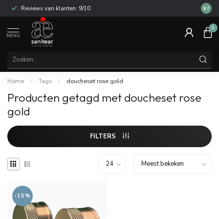
Reviews van klanten: 9/10
14 dag
8.7
0
MENU
Home
/
Tags
/
doucheset rose gold
Producten getagd met doucheset rose
gold
FILTERS
-15%