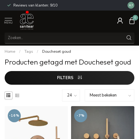
Reviews van klanten: 9/10
14 dag
8.7
0
MENU
Home
/
Tags
/
Doucheset goud
Producten getagd met Doucheset goud
FILTERS
-16%
-7%