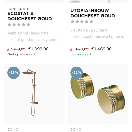
HANSGROHE
UTOPIA INBOUW
ECOSTAT S
DOUCHESET GOUD
DOUCHESET GOUD
De Utopia van Bruma
Aanbieding! Hansgrohe
thermostaat doucheset goud is
ecostat goud douchesystemen
werkelijk een unieke mixer die...
.Thermostatisch inbouwdeel
€1.399,00
€1.469,00
€2.189,00
€1.670,00
afb...
Niet op voorraad
Op voorraad
-28%
-21%
COMO
COMO