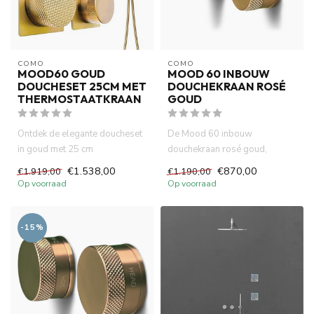
COMO
COMO
MOOD60 GOUD
MOOD 60 INBOUW
DOUCHESET 25CM MET
DOUCHEKRAAN ROSÉ
THERMOSTAATKRAAN
GOUD
Ontdek de elegante doucheset
De Mood 60 inbouw
in goud met 25 cm
douchekraan rosé goud,
regendouche en
vervaardigd uit messing met
€1.538,00
€870,00
€1.919,00
€1.190,00
thermostaatkraan. ...
een prachti...
Op voorraad
Op voorraad
-15%