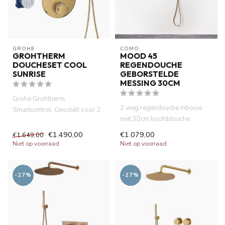
GROHE
COMO
GROHTHERM
MOOD 45
DOUCHESET COOL
REGENDOUCHE
SUNRISE
GEBORSTELDE
MESSING 30CM
Grohe Grohtherm
2 weg regendouche inbouw
Smartcontrol. Geschikt voor 2
met 30cm hoofddouche
verbruikers. Activering van
geborsteld messing
verbru...
€1.490,00
€1.079,00
€1.649,00
ingebouwde ther...
Niet op voorraad
Niet op voorraad
-27%
-27%