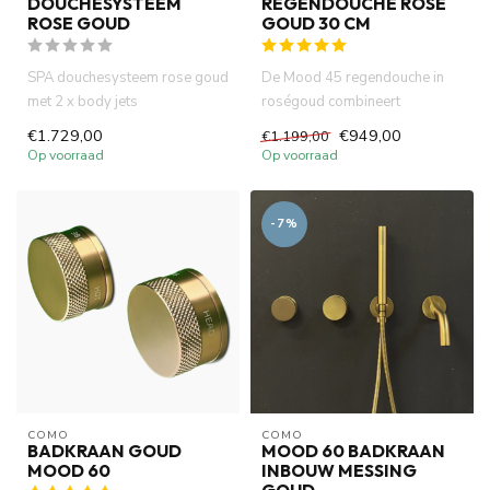
DOUCHESYSTEEM
REGENDOUCHE ROSE
ROSE GOUD
GOUD 30 CM
SPA douchesysteem rose goud
De Mood 45 regendouche in
met 2 x body jets
roségoud combineert
functionaliteit met comfort. De
€1.729,00
€949,00
€1.199,00
h...
Op voorraad
Op voorraad
-7%
COMO
COMO
BADKRAAN GOUD
MOOD 60 BADKRAAN
MOOD 60
INBOUW MESSING