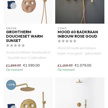
GROHE
COMO
GROHTHERM
MOOD 60 BADKRAAN
DOUCHESET WARM
INBOUW ROSE GOUD
SUNSET
Mood 60 badkraan inbouw
Grohe Grohtherm Smartcontrol
koper-rose goud - geborsteld
. Geschikt voor 2 verbruikers.
PVD met inbouw met
Activering van verbr...
handdouc...
€1.590,00
€1.079,00
€1.899,00
€1.159,00
Op voorraad
Op voorraad
-10%