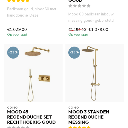
GOUD
Badkraan goud, Mood60 met
Mood 60 badkraan inbouw
handdouche. Deze
messing goud- geborsteld
inbouwkraan heeft Incl. 2 x
PVD met inbouw met
inbouwbox...
€1.029,00
€1.079,00
€1.159,00
handdouche e...
Op voorraad
Op voorraad
-23%
-28%
COMO
COMO
MOOD 45
MOOD 3 STANDEN
REGENDOUCHE SET
REGENDOUCHE
RECHTHOEKIG GOUD
MESSING