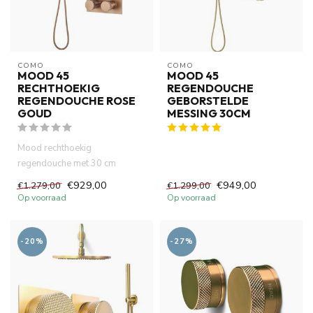
COMO
COMO
MOOD 45
MOOD 45
RECHTHOEKIG
REGENDOUCHE
REGENDOUCHE ROSE
GEBORSTELDE
GOUD
MESSING 30CM
Mood rechthoekig
regendouche met 30 cm
hoofddouche rose goud
€929,00
€949,00
€1.279,00
€1.299,00
ingebouwde thermos...
Op voorraad
Op voorraad
-20%
-27%