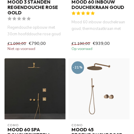
MOOD 3 STANDEN
MOOD 60 INBOUW
REGENDOUCHE ROSE
DOUCHEKRAAN GOUD
GOLD
Mood 60 inbouw douchekraan
Regendouche opbouw met
goud, thermostaatkraan met
30cm hoofddouche rose goud
stopkraan. 2 knoppen met i...
thermostatische
€790,00
€939,00
€1.090,00
€1.190,00
douchemengkraa...
Niet op voorraad
Op voorraad
-21%
COMO
COMO
MOOD 60 SPA
MOOD 45