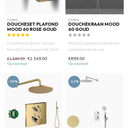
COMO
COMO
DOUCHESET PLAFOND
DOUCHEKRAAN MOOD
MOOD 60 ROSE GOUD
60 GOUD
Doucheset plafond- inbouw
Mood 60 gouden douchekraan,
Mood 60 rose goud met 30cm
compleet met inbouw
hoofddouche ingebouwde
thermostaatkraan, stopkranen
€1.349,00
€899,00
€1.590,00
ther...
voo...
Op voorraad
Op voorraad
-36%
-12%