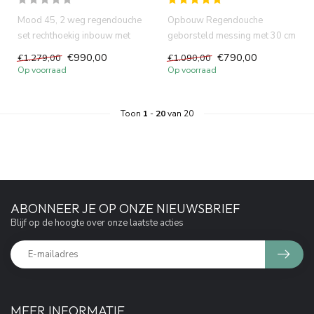
Mood 45, 2 weg regendouche
Opbouw Regendouche
set rechthoekig inbouw met
geborsteld messing met 30 cm
30cm hoofddouche goud ing...
hoofddouche
€990,00
€790,00
€1.279,00
€1.090,00
Op voorraad
Op voorraad
Toon
1
-
20
van 20
ABONNEER JE OP ONZE NIEUWSBRIEF
Blijf op de hoogte over onze laatste acties
MEER INFORMATIE