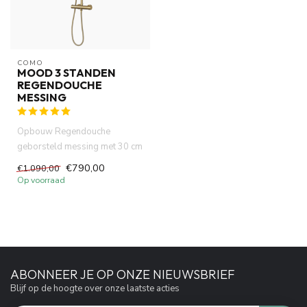
COMO
MOOD 3 STANDEN
REGENDOUCHE
MESSING
Opbouw Regendouche
geborsteld messing met 30 cm
hoofddouche
€790,00
€1.090,00
Op voorraad
ABONNEER JE OP ONZE NIEUWSBRIEF
Blijf op de hoogte over onze laatste acties