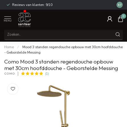
Reviews van klanten: 9/10
14 dag
8.7
0
MENU
Home
/
Mood 3 standen regendouche opbouw met 30cm hoofddouche
- Geborstelde Messing
Como Mood 3 standen regendouche opbouw
met 30cm hoofddouche - Geborstelde Messing
COMO
(1)