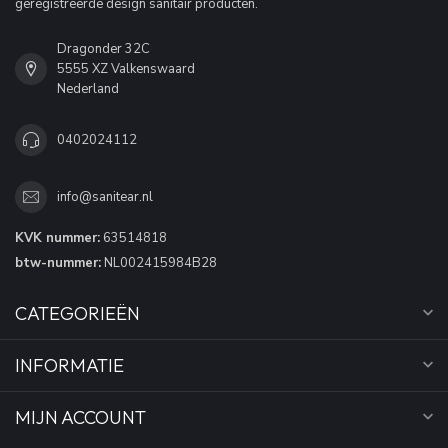
geregistreerde design sanitair producten.
Dragonder 32C
5555 XZ Valkenswaard
Nederland
0402024112
info@sanitear.nl
KVK nummer:
63514818
btw-nummer:
NL002415984B28
CATEGORIEËN
INFORMATIE
MIJN ACCOUNT