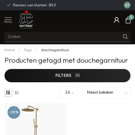
Reviews van klanten: 9/10
14 dag
8.7
0
MENU
Home
/
Tags
/
douchegarnituur
Producten getagd met douchegarnituur
FILTERS
-28%