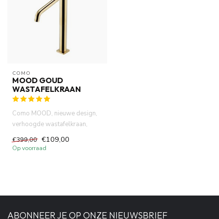
COMO
MOOD GOUD
WASTAFELKRAAN
Como MOOD, nieuwe design,
verhoogde wastafelkraan,
geborsteld titanium goud
€109,00
€399,00
kleu...
Op voorraad
ABONNEER JE OP ONZE NIEUWSBRIEF