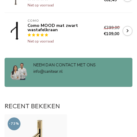
Niet op voorraad
COMO
Como MOOD mat zwart
€399,00
wastafelkraan
€109,00
Niet op voorraad
NEEM DAN CONTACT MET ONS
info@sanitear.nl
RECENT BEKEKEN
-73%