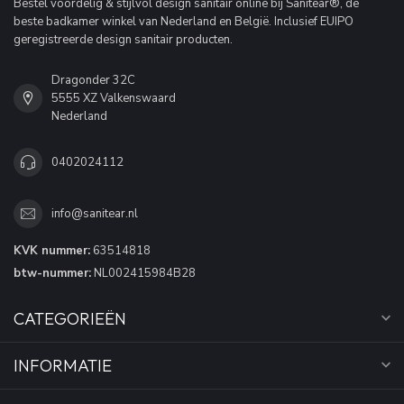
Bestel voordelig & stijlvol design sanitair online bij Sanitear®, de
beste badkamer winkel van Nederland en België. Inclusief EUIPO
geregistreerde design sanitair producten.
Dragonder 32C
5555 XZ Valkenswaard
Nederland
0402024112
info@sanitear.nl
KVK nummer:
63514818
btw-nummer:
NL002415984B28
CATEGORIEËN
INFORMATIE