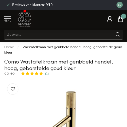
Reviews van klanten: 9/10
14 dag
8.7
0
MENU
Home
/
Wastafelkraan met geribbeld hendel, hoog, geborstelde goud
kleur
Como Wastafelkraan met geribbeld hendel,
hoog, geborstelde goud kleur
COMO
(1)