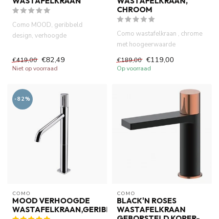
WASTAFELKRAAN
WASTAFELKRAAN,
CHROOM
Como MOOD, geribbeld
Como wastafelkraan , chrome
design, verhoogde
met hoogeerwaarde
wastafelkraan, nikkel.
keramische inbouwdeel .60
Antibacterieel ele...
€82,49
€119,00
€419,00
€189,00
maande...
Niet op voorraad
Op voorraad
-82%
COMO
COMO
MOOD VERHOOGDE
BLACK'N ROSES
WASTAFELKRAAN,GERIBBELD
WASTAFELKRAAN
GEBORSTELD KOPER-