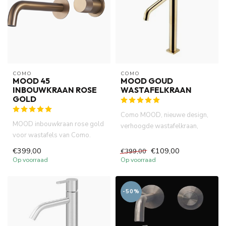
COMO
COMO
MOOD 45
MOOD GOUD
INBOUWKRAAN ROSE
WASTAFELKRAAN
GOLD
Como MOOD, nieuwe design,
MOOD inbouwkraan rose gold
verhoogde wastafelkraan,
voor wastafels van Como.
geborsteld titanium goud
Geborsteld diep messing
kleu...
€399,00
€109,00
€399,00
kleu...
Op voorraad
Op voorraad
-50%