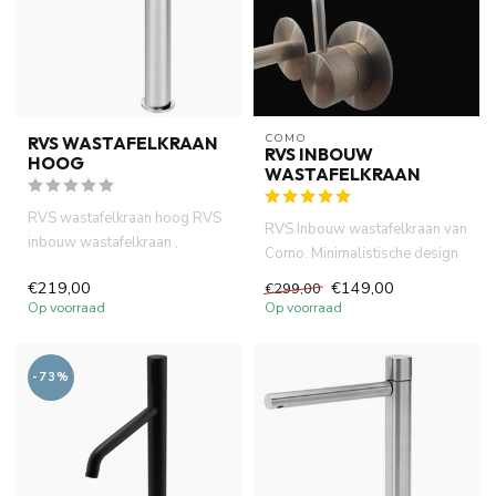
COMO
RVS WASTAFELKRAAN
RVS INBOUW
HOOG
WASTAFELKRAAN
RVS wastafelkraan hoog RVS
RVS Inbouw wastafelkraan van
inbouw wastafelkraan ,
Como. Minimalistische design
geborsteld RVS look
hendel met geribbeld ...
€219,00
€149,00
€299,00
hoogeerwaa...
Op voorraad
Op voorraad
-73%