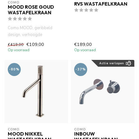
COMO
RVS WASTAFELKRAAN
MOOD ROSE GOUD
WASTAFELKRAAN
Como MOOD, geribbeld
design, verhoogde
wastafelkraan mat koper- rose
€109,00
€189,00
€419,00
goud kleur....
Op voorraad
Op voorraad
Actie verlopen
-80%
-37%
COMO
COMO
MOOD NIKKEL
INBOUW