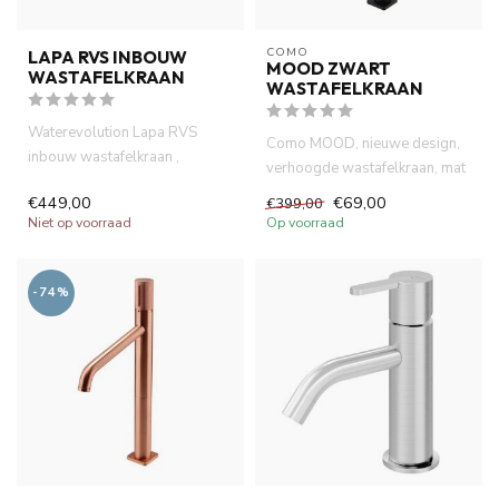
COMO
LAPA RVS INBOUW
MOOD ZWART
WASTAFELKRAAN
WASTAFELKRAAN
Waterevolution Lapa RVS
Como MOOD, nieuwe design,
inbouw wastafelkraan ,
verhoogde wastafelkraan, mat
geborsteld RVS look
zwart met chroom geribbel...
€449,00
€69,00
€399,00
hoogeerwaarde...
Niet op voorraad
Op voorraad
-74%