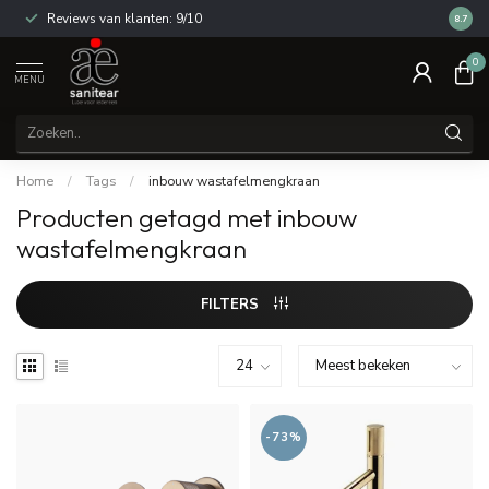
Reviews van klanten: 9/10
14 dag
8.7
0
MENU
Home
/
Tags
/
inbouw wastafelmengkraan
Producten getagd met inbouw
wastafelmengkraan
FILTERS
-73%