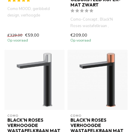
MAT ZWART
Como MOOD, geribbeld
design, verhoogde
Como-Concept , Black'N
wastafelkraan chroom,
Roses wastafelkraan ,
antibacterieel elec...
antibacterieel electro plated in
€59,00
€209,00
€329,00
m...
Op voorraad
Op voorraad
COMO
COMO
BLACK'N ROSES
BLACK'N ROSES
VERHOOGDE
VERHOOGDE
WASTAFELKRAAN MAT
WASTAFELKRAAN MAT