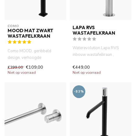
COMO
LAPA RVS
MOOD MAT ZWART
WASTAFELKRAAN
WASTAFELKRAAN
Waterevolution Lapa RVS
Como MOOD, geribbeld
inbouw wastafelkraan ,
design, verhoogde
geborsteld RVS .60 maanden
wastafelkraan, mat zwart.
€109,00
€449,00
€399,00
garant...
Antibacterieel ...
Niet op voorraad
Niet op voorraad
-83%