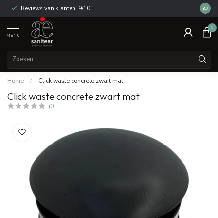
Reviews van klanten: 9/10
14 dag
8.7
0
MENU
Home
/
Click waste concrete zwart mat
Click waste concrete zwart mat
(0)