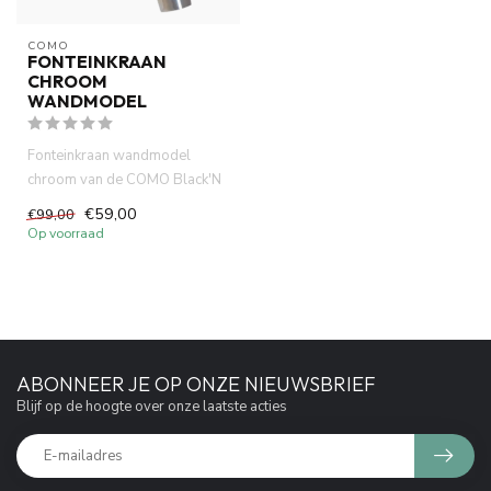
COMO
FONTEINKRAAN
CHROOM
WANDMODEL
Fonteinkraan wandmodel
chroom van de COMO Black'N
Roses serie. keramische
€59,00
€99,00
schijv...
Op voorraad
ABONNEER JE OP ONZE NIEUWSBRIEF
Blijf op de hoogte over onze laatste acties