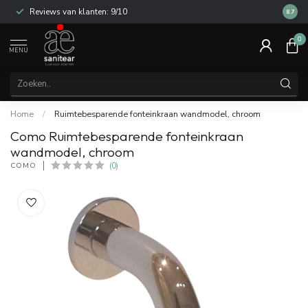
Reviews van klanten: 9/10
14 dag
8.7
0
MENU
Home
/
Ruimtebesparende fonteinkraan wandmodel, chroom
Como Ruimtebesparende fonteinkraan
wandmodel, chroom
COMO
(0)