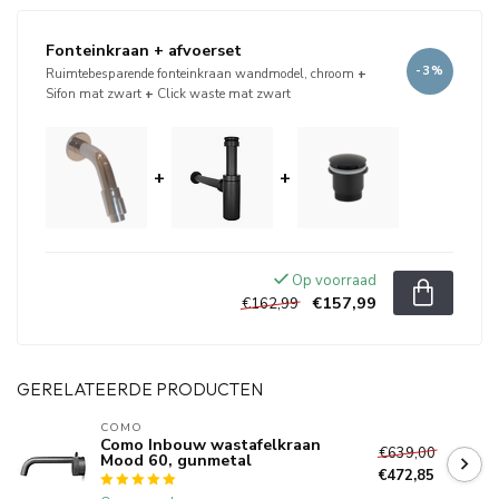
Fonteinkraan + afvoerset
-3%
Ruimtebesparende fonteinkraan wandmodel, chroom
+
Sifon mat zwart
+
Click waste mat zwart
+
+
Op voorraad
€157,99
€162,99
GERELATEERDE PRODUCTEN
COMO
Como Inbouw wastafelkraan
€639,00
Mood 60, gunmetal
€472,85