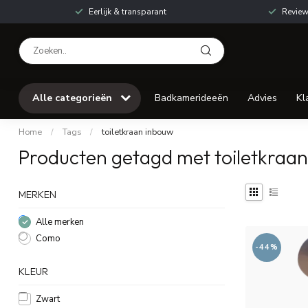
Eerlijk & transparant
Review
Alle categorieën
Badkamerideeën
Advies
Kl
Home
/
Tags
/
toiletkraan inbouw
Producten getagd met toiletkraa
MERKEN
Alle merken
Como
-44%
KLEUR
Zwart