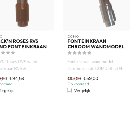
O
COMO
CK'N ROSES RVS
FONTEINKRAAN
ND FONTEINKRAAN
CHROOM WANDMODEL
k'N Roses RVS wand
Fonteinkraan wandmodel
einkraan RVS &
chroom van de COMO Black'N
rstelde messing harmonie
Roses serie. keramische schijv...
€94,59
€59,00
9,00
€99,00
COMO....
oorraad
Op voorraad
ergelijk
Vergelijk