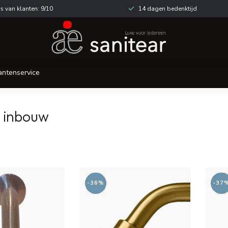
s van klanten: 9/10
14 dagen bedenktijd
antenservice
n inbouw
-36%
-37