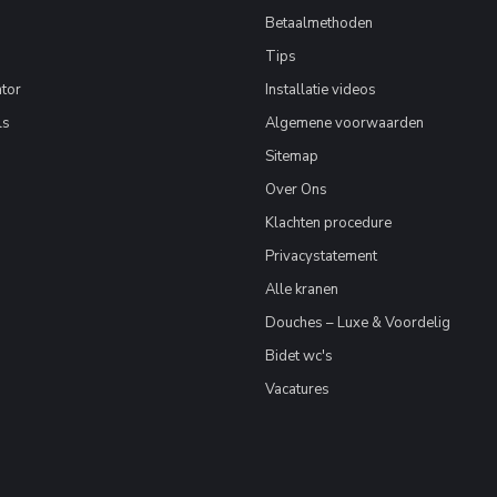
Betaalmethoden
Tips
tor
Installatie videos
ls
Algemene voorwaarden
Sitemap
Over Ons
Klachten procedure
Privacystatement
Alle kranen
Douches – Luxe & Voordelig
Bidet wc's
Vacatures