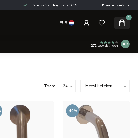
Gratis verzending vanaf €150
Klantenservice
0
EUR
8.7
272
beoordelingen
Toon:
%
-40%