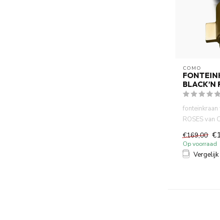
COMO
FONTEIN
BLACK’N 
fonteinkraa
ROSES van 
montage. Neo
€
€169,00
Vanu...
Op voorraad
Vergelijk