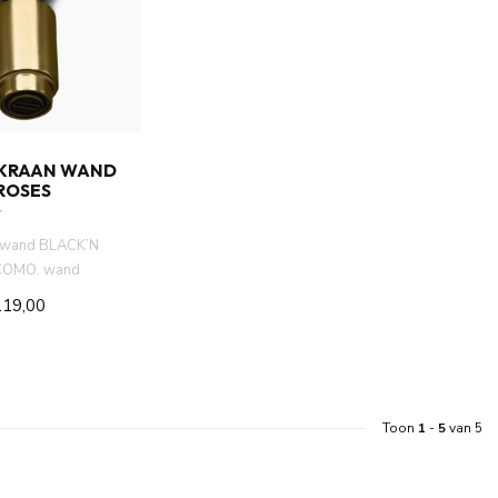
KRAAN WAND
ROSES
n wand BLACK’N
COMO. wand
perl cartouche.
119,00
Toon
1
-
5
van 5