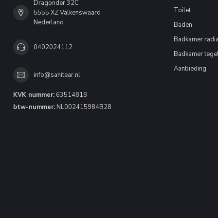
Dragonder 32C
Toilet
5555 XZ Valkenswaard
Nederland
Baden
Badkamer radia
0402024112
Badkamer tege
Aanbieding
info@sanitear.nl
KVK nummer:
63514818
btw-nummer:
NL002415984B28