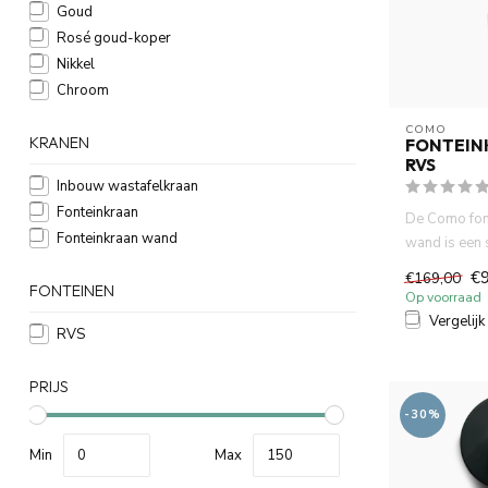
Goud
Rosé goud-koper
Nikkel
Chroom
COMO
KRANEN
FONTEIN
RVS
Inbouw wastafelkraan
Fonteinkraan
De Como fon
Fonteinkraan wand
wand is een 
10 cm uitloop
€9
€169,00
FONTEINEN
Op voorraad
Vergelijk
RVS
PRIJS
-30%
Min
Max