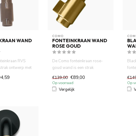
COMO
COM
KRAAN WAND
FONTEINKRAAN WAND
BLA
ROSE GOUD
WA
teinkraan RVS
De Como fonteinkraan rose-
Blac
strak ontwerp met
goud wand is een strak
font
. In combina...
ontwerp met 10cm uitloop. In
gebo
4,59
€89,00
€139,00
€14
co...
van 
Op voorraad
Op v
Vergelijk
V