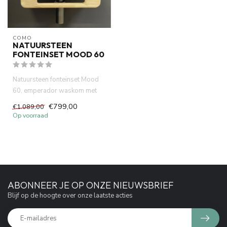
COMO
NATUURSTEEN
FONTEINSET MOOD 60
Natuursteen fonteinset Mood
60, emperador waskom met
eiken hout plank . Incl. gu...
€799,00
€1.089,00
Op voorraad
ABONNEER JE OP ONZE NIEUWSBRIEF
Blijf op de hoogte over onze laatste acties