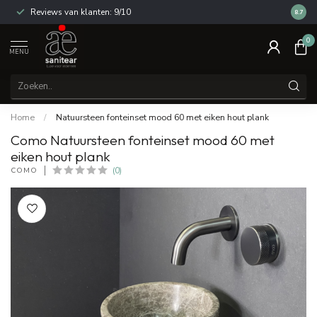
Reviews van klanten: 9/10
14 dag
8.7
0
MENU
Home
/
Natuursteen fonteinset mood 60 met eiken hout plank
Como Natuursteen fonteinset mood 60 met
eiken hout plank
COMO
(0)