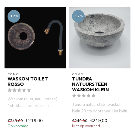
-12%
-12%
COMO
COMO
WASKOM TOILET
TUNDRA
ROSSO
NATUURSTEEN
WASKOM KLEIN
Waskom toilet, natuursteen(
Tundra natuursteen waskom
1ste klas marmer) in een
klein 20 cm doorsnee. Het klein
donkerroze kleur met doorsn...
grijs betoon look wask...
€219,00
€219,00
€249,00
€249,00
Op voorraad
Niet op voorraad