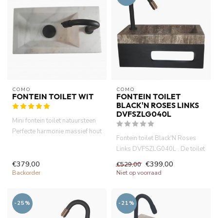
COMO
COMO
FONTEIN TOILET WIT
FONTEIN TOILET
BLACK'N ROSES LINKS
DVFSZLG040L
Mini fontein toilet natuursteen
Perfecte harmonie massief hout
Fontein toilet Black'N Roses
plank met natu...
Links DVFSZLG040L . De toilet
wasbak is gemaakt van...
€379,00
€399,00
€529,00
Backorder
Niet op voorraad
-25%
-21%