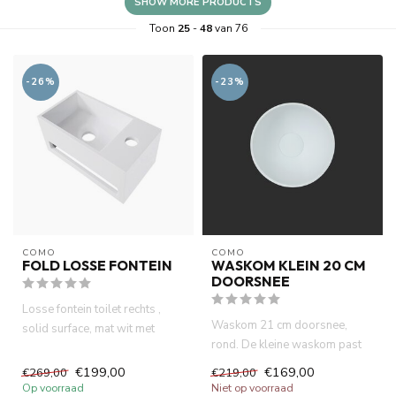
SHOW MORE PRODUCTS
Toon
25
-
48
van 76
-26%
-23%
COMO
COMO
FOLD LOSSE FONTEIN
WASKOM KLEIN 20 CM
DOORSNEE
Losse fontein toilet rechts ,
Waskom 21 cm doorsnee,
solid surface, mat wit met
rond. De kleine waskom past
handdoekhouder. 35,6 x...
precies op uw massief houten...
€199,00
€169,00
€269,00
€219,00
Op voorraad
Niet op voorraad