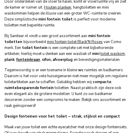
Door onderdelen van de vloer te halen, komt er vloerruimte vrij en ziet
de kamer er ruimer uit.
Houten planken
, hangtoiletten en mini
waskommen helpen de illusie van een groter WC-ruimte te creëren.
Deze simplistische
mini fontein toilet
is perfect voor moderne
toiletten met beperkte ruimte.
Bij Sanitear.nl vindt u een groot assortiment aan
mini fontein
toiletten
bijvoorbeeld
mini fontein toilet Black'N Roses
van Como
merk. Een
toilet
fontein
is een complete set met bijbehorende
artikelen, hierbij moet u denken aan een wasbak of
mini
toilet waskom
,
plank
,
fonteinkraan
,
sifon,
afvoerplug
en bevestigingsmaterialen.
Tegenwoordig is er een toename in kleine
wc
ruimtes en badkamers.
Daarom is het voor vele huiseigenaren niet meer mogelijk om reguliere
toiletartikelen aan te schaffen. Gelukkig hebben wij
compacte
,
ruimtebesparende
fontein
toiletten. Naast praktisch zijn deze ook
even elegant als de grotere modellen. U kunt zo uw badkamer
decoreren zonder een compromis te maken. Bekijk ons assortiment en
raak geïnspireerd!
Design fonteinen voor het toilet – strak, stijlvol en compact
Maak van jouw toilet een echte eyecatcher met onze design fonteinsets.
Of je nu houdt van strak minimalisme, Scandinavisch design of een