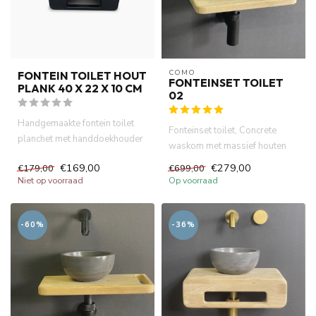
COMO
FONTEIN TOILET HOUT
FONTEINSET TOILET
PLANK 40 X 22 X 10 CM
02
Handgemaakte fontein toilet
Fonteinset toilet, Concrete
planchet met handdoekhouder
waskom met massief houten
blad 40 x 22 cm met handdo...
€169,00
€279,00
€179,00
€699,00
Niet op voorraad
Op voorraad
-60%
-36%