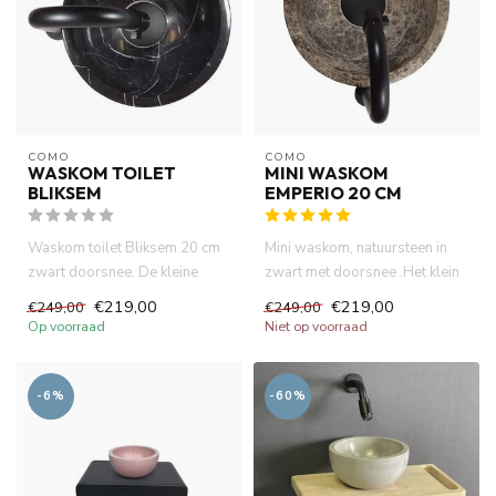
COMO
COMO
WASKOM TOILET
MINI WASKOM
BLIKSEM
EMPERIO 20 CM
Waskom toilet Bliksem 20 cm
Mini waskom, natuursteen in
zwart doorsnee. De kleine
zwart met doorsnee .Het klein
waskom past precies op uw ...
zwart waskom slot uw m...
€219,00
€219,00
€249,00
€249,00
Op voorraad
Niet op voorraad
-6%
-60%