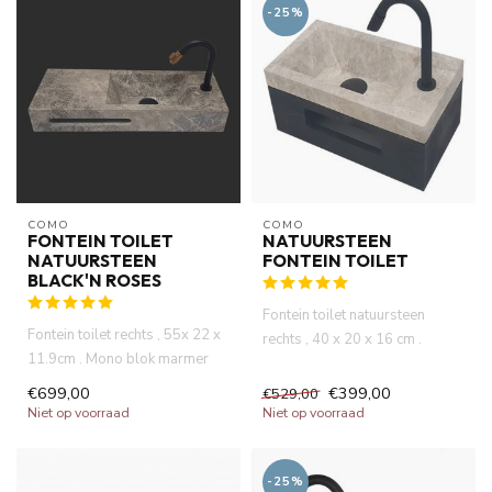
-25%
COMO
COMO
FONTEIN TOILET
NATUURSTEEN
NATUURSTEEN
FONTEIN TOILET
BLACK'N ROSES
Fontein toilet natuursteen
Fontein toilet rechts , 55x 22 x
rechts , 40 x 20 x 16 cm .
11.9cm . Mono blok marmer
Marmer wasbak met mat
wasbak met blad.en h...
zwar...
€699,00
€399,00
€529,00
Niet op voorraad
Niet op voorraad
-25%