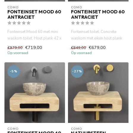
COMO
COMO
FONTEINSET MOOD 60
FONTEINSET MOOD 60
ANTRACIET
ANTRACIET
Fonteinset Mood 60 met mini
Fonteinset toilet, Concrete
waskom toilet. Hout plank 42 x
waskom met eiken hout plank
22 x 12cm met handdoe...
42 x 24 x 12cm met handd...
€719,00
€679,00
€979,00
€849,00
Op voorraad
Op voorraad
-5%
-27%
COMO
COMO
FONTEINSET MOOD 60
NATUURSTEEN