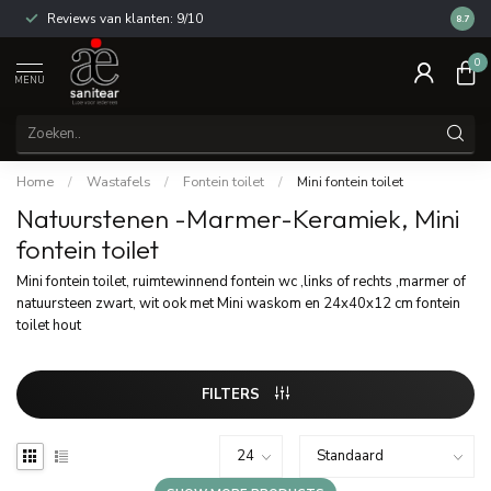
Reviews van klanten: 9/10
14 dag
8.7
0
MENU
Home
/
Wastafels
/
Fontein toilet
/
Mini fontein toilet
Natuurstenen -Marmer-Keramiek, Mini
fontein toilet
Mini fontein toilet, ruimtewinnend fontein wc ,links of rechts ,marmer of
natuursteen zwart, wit ook met Mini waskom en 24x40x12 cm fontein
toilet hout
FILTERS