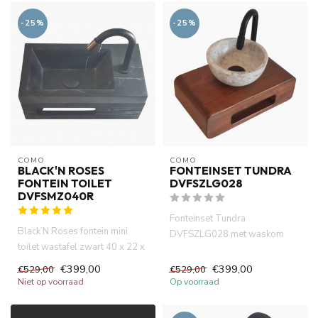
-25%
-25%
COMO
COMO
BLACK'N ROSES
FONTEINSET TUNDRA
FONTEIN TOILET
DVFSZLG028
DVFSMZ040R
Fonteinset Tundra
Black’N Roses fontein mini
DVFSZLG028 met waskom
toilet wastafel zwart 40 x 22 x
klein 20 cm. Massief hout blad
14 cm rechts . Marmer...
handdoek...
€399,00
€399,00
€529,00
€529,00
Niet op voorraad
Op voorraad