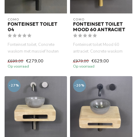
COMO
COMO
FONTEINSET TOILET
FONTEINSET TOILET
04
MOOD 60 ANTRACIET
Fonteinset toilet, Concrete
Fonteinset toilet Mood 60
waskom met massief houten
antraciet. Concrete waskom
blad 40 x 24 cm met handdo...
met eiken hout plank 42 x 2...
€279,00
€629,00
€699,00
€979,00
Op voorraad
Op voorraad
-27%
-20%