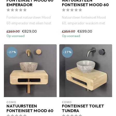
EMPERADOR
FONTEINSET MOOD 60
Fonteinset natuursteen Mood
Natuursteen fonteinset Mood
60 emperador met eiken hout
60, emperador waskom met
plank . Incl. mat zwart ...
eiken hout plank . Incl. go...
€829,00
€699,00
€869,00
€959,00
Op voorraad
Op voorraad
-27%
-27%
COMO
COMO
NATUURSTEEN
FONTEINSET TOILET
FONTEINSET MOOD 60
TUNDRA