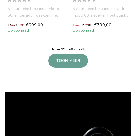
Natuursteen fonteinset Mood
Natuursteen fonteinset Tundra
60, emperador waskom met
mood 60 met eiken hout plank .
eiken hout plank . Incl. ro...
Incl. gunmetal kle...
€699,00
€799,00
€959,00
€1.089,00
Op voorraad
Op voorraad
Toon
25
-
48
van 76
TOON MEER