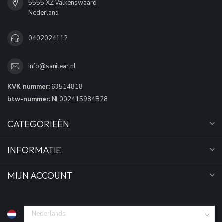
5555 XZ Valkenswaard
Nederland
0402024112
info@sanitear.nl
KVK nummer:
63514818
btw-nummer:
NL002415984B28
CATEGORIEËN
INFORMATIE
MIJN ACCOUNT