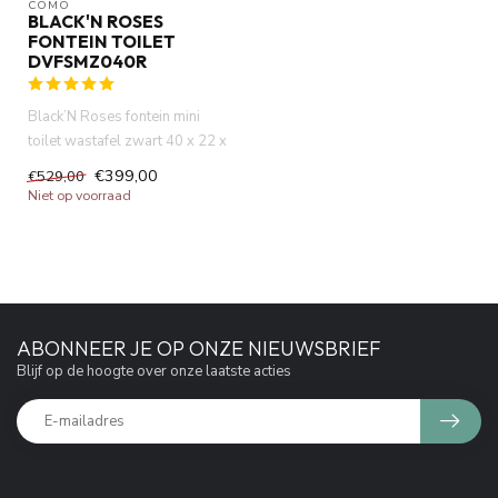
COMO
BLACK'N ROSES
FONTEIN TOILET
DVFSMZ040R
Black’N Roses fontein mini
toilet wastafel zwart 40 x 22 x
14 cm rechts . Marmer...
€399,00
€529,00
Niet op voorraad
ABONNEER JE OP ONZE NIEUWSBRIEF
Blijf op de hoogte over onze laatste acties