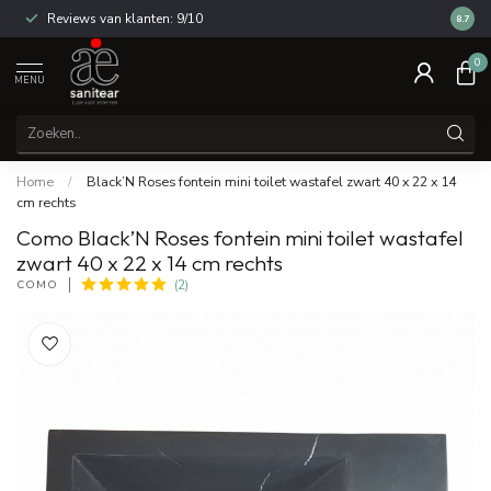
Reviews van klanten: 9/10
14 dag
8.7
0
MENU
Home
/
Black’N Roses fontein mini toilet wastafel zwart 40 x 22 x 14
cm rechts
Como Black’N Roses fontein mini toilet wastafel
zwart 40 x 22 x 14 cm rechts
COMO
(2)