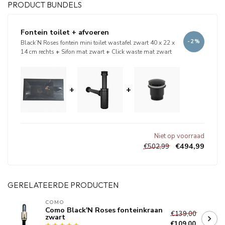
PRODUCT BUNDELS
Fontein toilet + afvoeren
-2%
Black’N Roses fontein mini toilet wastafel zwart 40 x 22 x
14 cm rechts
+
Sifon mat zwart
+
Click waste mat zwart
+
+
Niet op voorraad
€494,99
€502,99
GERELATEERDE PRODUCTEN
COMO
Como Black'N Roses fonteinkraan
€139,00
zwart
€109,00