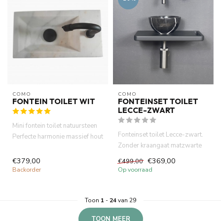
COMO
COMO
FONTEIN TOILET WIT
FONTEINSET TOILET
LECCE-ZWART
Mini fontein toilet natuursteen
Fonteinset toilet Lecce-zwart.
Perfecte harmonie massief hout
Zonder kraangaat matzwarte
plank met natu...
hout plank met handdoe...
€379,00
€369,00
€499,00
Backorder
Op voorraad
Toon
1
-
24
van 29
TOON MEER