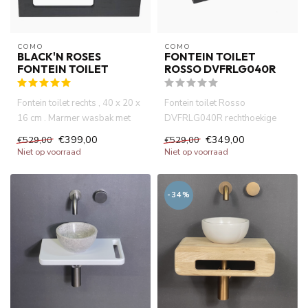
COMO
COMO
BLACK'N ROSES
FONTEIN TOILET
FONTEIN TOILET
ROSSO DVFRLG040R
Fontein toilet rechts , 40 x 20 x
Fontein toilet Rosso
16 cm . Marmer wasbak met
DVFRLG040R rechthoekige
mat zwart massive ho...
marmer wasbak 40x20x14cm
€399,00
€349,00
€529,00
€529,00
met handdo...
Niet op voorraad
Niet op voorraad
-34%