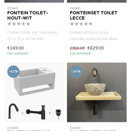
COMO
COMO
FONTEIN TOILET-
FONTEINSET TOILET
HOUT-WIT
LECCE
Fontein toilet- wit, hout plank.
Fonteinset toilet Lecce,
2,7 x 22 x 42 cm met
concrete waskom met eiken
afvoergaat. Handdoek-houde...
hout plank . Incl. rose goud ...
€169,00
€629,00
€959,00
Op voorraad
Op voorraad
-42%
-34%
COMO
COMO