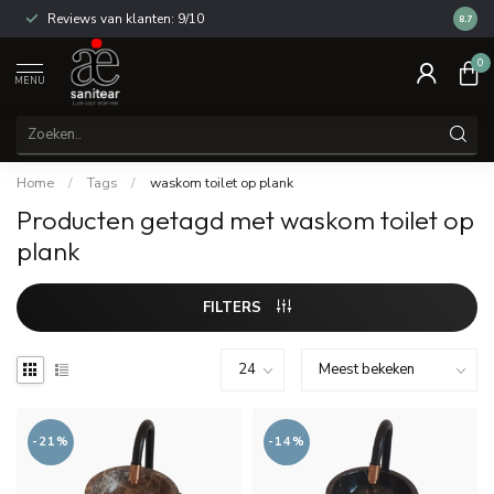
Reviews van klanten: 9/10
14 dag
8.7
0
MENU
Home
/
Tags
/
waskom toilet op plank
Producten getagd met waskom toilet op
plank
FILTERS
-21%
-14%