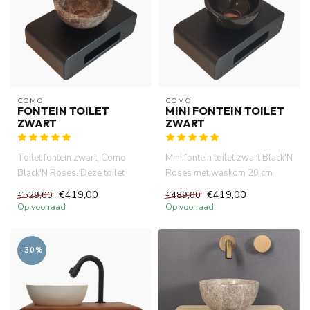
COMO
COMO
FONTEIN TOILET
MINI FONTEIN TOILET
ZWART
ZWART
Toilet fontein zwart, Como
Mini fontein toilet zwart Black'N
Black'N Roses. Deze toilet
Roses met waskom 20 cm
waskom heeft 1ste klasse N...
doorsnee. 40x22x18cm on...
€419,00
€419,00
€529,00
€489,00
Op voorraad
Op voorraad
-30%