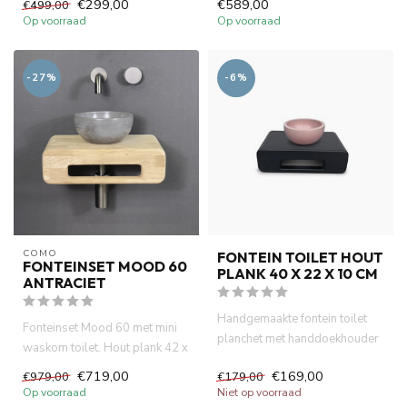
€299,00
€589,00
€499,00
Op voorraad
Op voorraad
-27%
-6%
COMO
FONTEIN TOILET HOUT
FONTEINSET MOOD 60
PLANK 40 X 22 X 10 CM
ANTRACIET
Handgemaakte fontein toilet
Fonteinset Mood 60 met mini
planchet met handdoekhouder
waskom toilet. Hout plank 42 x
22 x 12cm met handdoe...
€719,00
€169,00
€979,00
€179,00
Op voorraad
Niet op voorraad