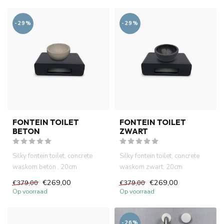
-29%
-29%
FONTEIN TOILET
FONTEIN TOILET
BETON
ZWART
Silky fontein toilet, concrete
Silky fontein toilet, concrete
waskom beton , 20cm
waskom zwart, 20cm
doorsnee. 40x22x18cm
doorsnee. 40x22x18cm
€269,00
€269,00
€379,00
€379,00
handgema...
handgemaa...
Op voorraad
Op voorraad
-26%