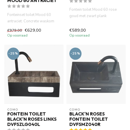
MOOD 60 ANTRACIET
Fontein toilet Mood 60 rose
Fonteinset toilet Mood 60
goud met zwart plank
antraciet. Concrete waskom
42x22x2.7, mini waskom in
met eiken hout plank 42 x 2...
PVD ...
€629,00
€589,00
€979,00
Op voorraad
Op voorraad
-25%
-25%
COMO
COMO
FONTEIN TOILET
BLACK'N ROSES
BLACK'N ROSES LINKS
FONTEIN TOILET
DVFSZLG040L
DVFSMZ040R