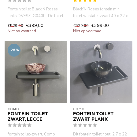
Fontein toilet Black'N Roses
Black’N Roses fontein mini
Links DVFSZLG040L . De toilet
toilet wastafel zwart 40 x 22 x
wasbak is gemaakt van...
14 cm rechts . Marmer...
€399,00
€399,00
€529,00
€529,00
Niet op voorraad
Niet op voorraad
-26%
COMO
COMO
FONTEIN TOILET
FONTEIN TOILET
ZWART, LECCE
ZWART PLANK
fontein toilet-zwart, Como
Dit fontein toilet hout, 2,7 x 22