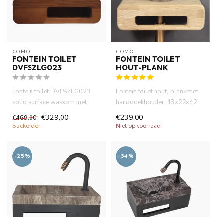
COMO
COMO
FONTEIN TOILET
FONTEIN TOILET
DVFSZLG023
HOUT-PLANK
Fontein toilet DVFSZLG023
Fontein toilet hout,-plank met
solid surface waskom met
handdoekhouder. 13x22x42
massieve houten planchet .40
cm. Zonder kraangaat zoa...
€329,00
€239,00
€469,00
...
Backorder
Niet op voorraad
-25%
-34%