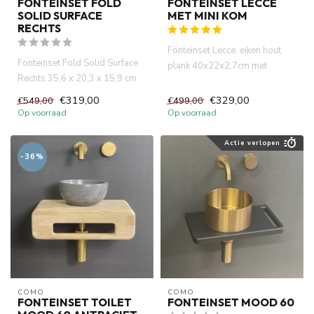
FONTEINSET FOLD
FONTEINSET LECCE
SOLID SURFACE
MET MINI KOM
RECHTS
Fonteinset Lecce, eiken hout
Fonteinset Fold Solid Surface
plank 40x22x2.7cm met
Rechts 35,6 x 20,3 x 15,9 cm
handdoekhouder. Incl.
met handdoekhouder. W...
marmer...
€319,00
€329,00
€549,00
€499,00
Op voorraad
Op voorraad
Actie verlopen
-36%
COMO
COMO
FONTEINSET TOILET
FONTEINSET MOOD 60