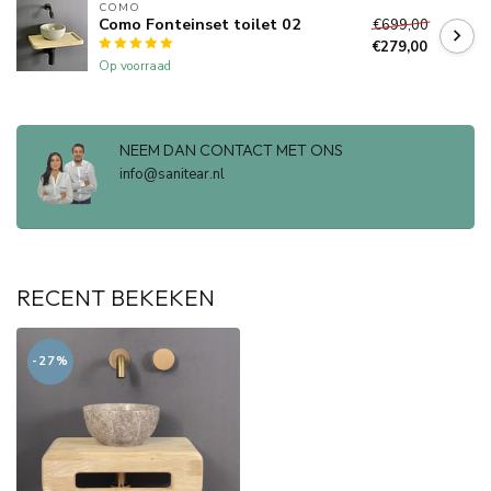
COMO
Como Fonteinset toilet 02
€699,00
€279,00
Op voorraad
NEEM DAN CONTACT MET ONS
info@sanitear.nl
RECENT BEKEKEN
-27%