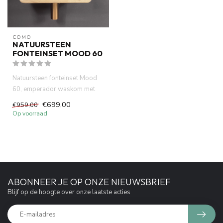
COMO
NATUURSTEEN
FONTEINSET MOOD 60
Natuursteen fonteinset Mood
60, emperador waskom met
eiken hout plank . Incl. ro...
€699,00
€959,00
Op voorraad
ABONNEER JE OP ONZE NIEUWSBRIEF
Blijf op de hoogte over onze laatste acties