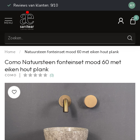
Reviews van klanten: 9/10
14 dag
8.7
0
MENU
Home
/
Natuursteen fonteinset mood 60 met eiken hout plank
Como Natuursteen fonteinset mood 60 met
eiken hout plank
COMO
(0)