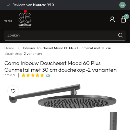
Reviews van klanten: 9/10
14 dag
8.7
0
MENU
Home
/
Inbouw Doucheset Mood 60 Plus Gunmetal met 30 cm
douchekop-2 varianten
Como Inbouw Doucheset Mood 60 Plus
Gunmetal met 30 cm douchekop-2 varianten
COMO
(2)