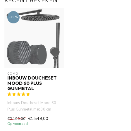
RECENT BEKEKEN
-29%
COMO
INBOUW DOUCHESET
MOOD 60 PLUS
GUNMETAL
Inbouw Doucheset Mood 60
Plus Gunmetal met 30 cm
waterbesparende douchekop.
€1.549,00
€2.190,00
inge...
Op voorraad