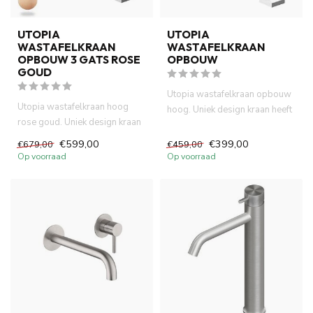
UTOPIA
UTOPIA
WASTAFELKRAAN
WASTAFELKRAAN
OPBOUW 3 GATS ROSE
OPBOUW
GOUD
Utopia wastafelkraan opbouw
Utopia wastafelkraan hoog
hoog. Uniek design kraan heeft
rose goud. Uniek design kraan
progressive control...
heeft progressive cont...
€599,00
€399,00
€679,00
€459,00
Op voorraad
Op voorraad