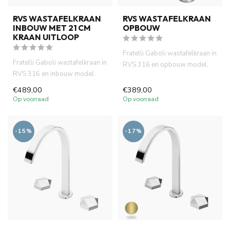
RVS WASTAFELKRAAN
RVS WASTAFELKRAAN
INBOUW MET 21 CM
OPBOUW
KRAAN UITLOOP
Fratelli Gaboli wastafelkraan in
Fratelli Gaboli wastafelkraan in
RVS 316 en opbouw model.
RVS 316 en inbouw model.
Italiaans design, duur...
Italiaans design, duur...
€489,00
€389,00
Op voorraad
Op voorraad
-15%
-17%