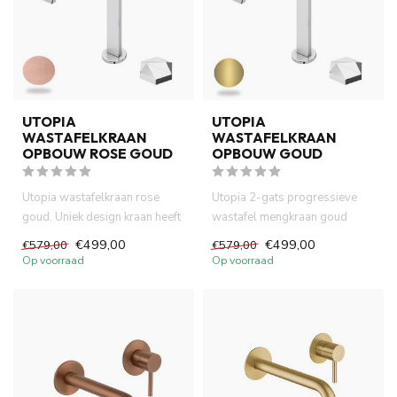
UTOPIA
UTOPIA
WASTAFELKRAAN
WASTAFELKRAAN
OPBOUW ROSE GOUD
OPBOUW GOUD
Utopia wastafelkraan rose
Utopia 2-gats progressieve
goud. Uniek design kraan heeft
wastafel mengkraan goud
progressive controle ...
kraangat in het blad. Uniek ...
€499,00
€499,00
€579,00
€579,00
Op voorraad
Op voorraad