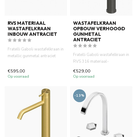
RVS MATERIAAL
WASTAFELKRAAN
WASTAFELKRAAN
OPBOUW VERHOOGD
INBOUW ANTRACIET
GUNMETAL
ANTRACIET
Fratelli Gaboli wastafelkraan in
Fratelli Gaboli wastafelkraan in
metallic gunmetal antraciet
RVS 316 materiaal-
PVD. RVS 316 materi...
geborsteld gunmetal antraci...
€595,00
€529,00
Op voorraad
Op voorraad
-13%