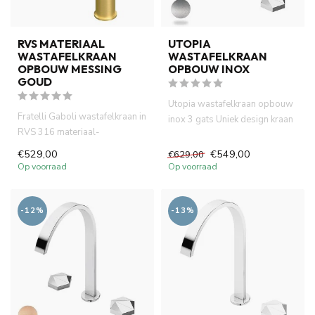
RVS MATERIAAL
UTOPIA
WASTAFELKRAAN
WASTAFELKRAAN
OPBOUW MESSING
OPBOUW INOX
GOUD
Utopia wastafelkraan opbouw
Fratelli Gaboli wastafelkraan in
inox 3 gats Uniek design kraan
RVS 316 materiaal-
heeft progressive ...
geborsteld messing gouden
€529,00
€549,00
€629,00
op...
Op voorraad
Op voorraad
-12%
-13%