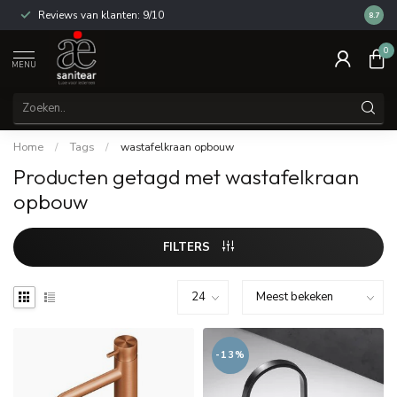
Reviews van klanten: 9/10
14 dag
8.7
0
MENU
Home
/
Tags
/
wastafelkraan opbouw
Producten getagd met wastafelkraan
opbouw
FILTERS
-13%