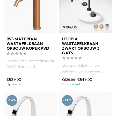
RVS MATERIAAL
UTOPIA
WASTAFELKRAAN
WASTAFELKRAAN
OPBOUW KOPER PVD
ZWART OPBOUW 3
GATS
Fratelli Gaboli wastafelkraan in
Utopia wastafelkraan zwart
RVS 316 materiaal-
opbouw 3 gats Uniek design
geborsteld koper PVD
kraan heeft progressive...
opbouw...
€529,00
€549,00
€629,00
Op voorraad
Op voorraad
-14%
-14%