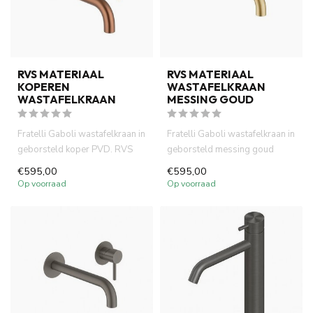
RVS MATERIAAL
RVS MATERIAAL
KOPEREN
WASTAFELKRAAN
WASTAFELKRAAN
MESSING GOUD
Fratelli Gaboli wastafelkraan in
Fratelli Gaboli wastafelkraan in
geborsteld koper PVD. RVS
geborsteld messing goud
316 materiaal en inbo...
PVD. RVS 316 materiaal ...
€595,00
€595,00
Op voorraad
Op voorraad