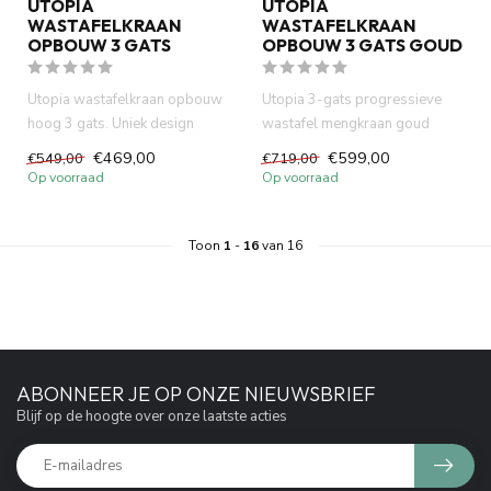
UTOPIA
UTOPIA
WASTAFELKRAAN
WASTAFELKRAAN
OPBOUW 3 GATS
OPBOUW 3 GATS GOUD
Utopia wastafelkraan opbouw
Utopia 3-gats progressieve
hoog 3 gats. Uniek design
wastafel mengkraan goud
kraan met progressive con...
kraangat in het blad. Uniek ...
€469,00
€599,00
€549,00
€719,00
Op voorraad
Op voorraad
Toon
1
-
16
van 16
ABONNEER JE OP ONZE NIEUWSBRIEF
Blijf op de hoogte over onze laatste acties