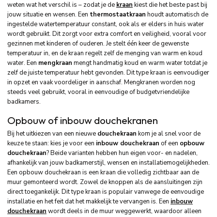
weten wat het verschil is – zodat je de
kraan
kiest die het beste past bij
jouw situatie en wensen. Een
thermostaatkraan
houdt automatisch de
ingestelde watertemperatuur constant, ook als er elders in huis water
wordt gebruikt. Dit zorgt voor extra comfort en veiligheid, vooral voor
gezinnen met kinderen of ouderen. Je stelt één keer de gewenste
temperatuur in, en de kraan regelt zelf de menging van warm en koud
water. Een
mengkraan
mengt handmatig koud en warm water totdat je
zelf de juiste temperatuur hebt gevonden. Dit type kraan is eenvoudiger
in opzet en vaak voordeliger in aanschaf. Mengkranen worden nog
steeds veel gebruikt, vooral in eenvoudige of budgetvriendelijke
badkamers.
Opbouw of inbouw douchekranen
Bij het uitkiezen van een nieuwe
douchekraan
kom je al snel voor de
keuze te staan: kies je voor een
inbouw douchekraan
of een
opbouw
douchekraan
? Beide varianten hebben hun eigen voor- en nadelen,
afhankelijk van jouw badkamerstijl, wensen en installatie­mogelijkheden.
Een opbouw douchekraan is een kraan die volledig zichtbaar aan de
muur gemonteerd wordt. Zowel de knoppen als de aansluitingen zijn
direct toegankelijk. Dit type kraan is populair vanwege de eenvoudige
installatie en het feit dat het makkelijk te vervangen is. Een
inbouw
douchekraan
wordt deels in de muur weggewerkt, waardoor alleen