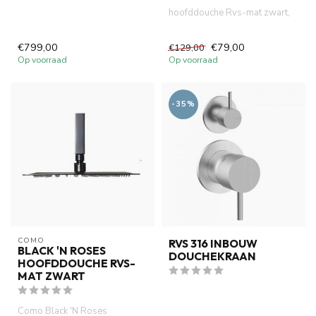
hoofddouche Rvs-mat zwart,
30 cm . Slim line hoofddouche
R...
€799,00
€79,00
€129,00
Op voorraad
Op voorraad
-35%
COMO
RVS 316 INBOUW
BLACK 'N ROSES
DOUCHEKRAAN
HOOFDDOUCHE RVS-
MAT ZWART
Como Black 'N Roses