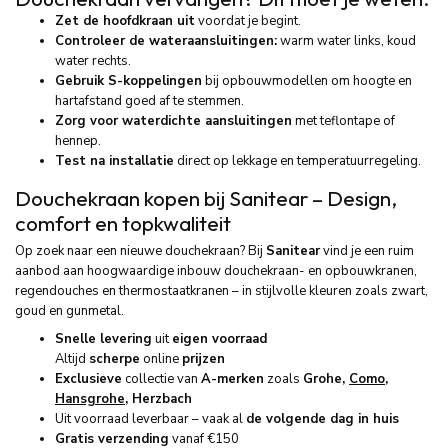
Zet de hoofdkraan uit
voordat je begint.
Controleer de wateraansluitingen:
warm water links, koud
water rechts.
Gebruik S-koppelingen
bij opbouwmodellen om hoogte en
hartafstand goed af te stemmen.
Zorg voor waterdichte aansluitingen
met teflontape of
hennep.
Test na installatie
direct op lekkage en temperatuurregeling.
Douchekraan kopen bij Sanitear – Design,
comfort en topkwaliteit
Op zoek naar een nieuwe douchekraan? Bij
Sanitear
vind je een ruim
aanbod aan hoogwaardige inbouw douchekraan- en opbouwkranen,
regendouches en thermostaatkranen – in stijlvolle kleuren zoals zwart,
goud en gunmetal.
Snelle levering
uit
eigen voorraad
Altijd
scherpe
online
prijzen
Exclusieve
collectie van
A-merken
zoals
Grohe,
Como
,
Hansgrohe
, Herzbach
Uit voorraad leverbaar – vaak al
de volgende dag in huis
Gratis verzending
vanaf €150