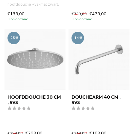
hoofddouche Rvs-mat zwart,
vierkant, 30 cm . Slim line hoo...
€139,00
€479,00
€739,00
Op voorraad
Op voorraad
-25%
-14%
HOOFDDOUCHE 30 CM
DOUCHEARM 40 CM ,
, RVS
RVS
€299,00
€189,00
€399,00
€219,00