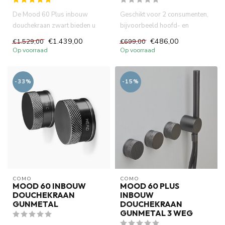
De Mood 60 Plus inbouw
Geschikt voor 2 consumenten,
douchekraan zwart bieden u
bijvoorbeeld hoofd- en
deze mogelijkheid.
handdouche, gelijktijdig geb...
€1.439,00
€486,00
€1.529,00
€699,00
Tegelijkert...
Op voorraad
Op voorraad
-33%
-15%
COMO
COMO
MOOD 60 INBOUW
MOOD 60 PLUS
DOUCHEKRAAN
INBOUW
GUNMETAL
DOUCHEKRAAN
GUNMETAL 3 WEG