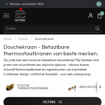
Reviews van klanten: 9/10
14 dag
8.7
0
MENU
Home
/
Kranen
/
Douchekranen
Douchekraan - Betaalbare
thermostaatkranen van beste merken.
Op zoek naar een mooie en betaalbare douchekraan? Bij Sanitear vind
je een ruim assortiment aan stijlvolle opbouw - inbouw kranen,
inclusief thermostaatkranen en regendouches van topmerken.
Combineer design, comfort en kwaliteit – voor een scherpe prijs
DOUCHE
INBOUW DOUCHE
THERMOSTAATKRANEN
FILTERS