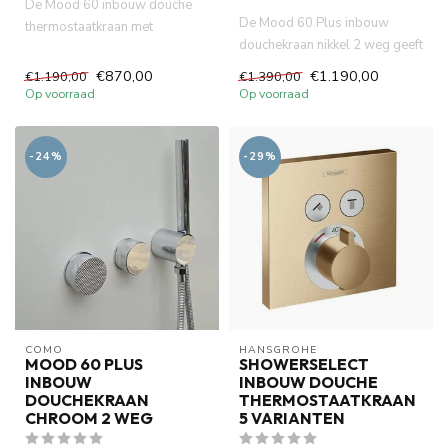
De Mood 60 inbouw douche
De Mood 60 Plus inbouw
thermostaatkraan met
douchekraan nikkel 2 weg geeft
stopkraan 2 knoppen, nikkel,
uw badkamer allure. Met zi...
verva...
€870,00
€1.190,00
€1.190,00
€1.390,00
Op voorraad
Op voorraad
-24%
-29%
COMO
HANSGROHE
MOOD 60 PLUS
SHOWERSELECT
INBOUW
INBOUW DOUCHE
DOUCHEKRAAN
THERMOSTAATKRAAN
CHROOM 2 WEG
5 VARIANTEN