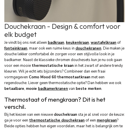
Douchekraan - Design & comfort voor
elk budget
Je vindt bij ons niet alleen
badkraan
,
keukenkraan
,
wastafelkraan
of
fonteinkraan
, maar ook een ruime keus in
douchekranen
. Die maken je
douche lekker comfortabel én zorgen voor een stijlvolle look in je
badkamer. Naast de klassieke chromen douchesets kun je nu ook gaan
voor een mooie
thermostatische kraan
in het zwart of andere trendy
kleuren. Wil je echt iets bijzonders? Combineer dan een fraai
vormgegeven
Como Mood 60
thermostaatkraan
met een
regendouche. Liever geen thermostatische optie? Dan hebben we ook
betaalbare
,
mooie
badkamerkranen
van
beste merken
.
Thermostaat of mengkraan? Dit is het
verschil.
Bij het kiezen van een nieuwe
douchekraan
sta je al snel voor de keuze:
ga je voor een
thermostatische douchekraan
of een
mengkraan
?
Beide opties hebben hun eigen voordelen, maar het is belangrijk om te