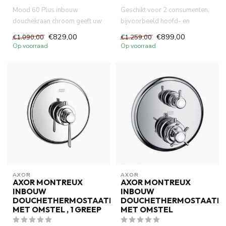
Mood 60 Plus inbouw
Geschikt voor 2 consumenten,
douchekraan chroom geeft uw
bijvoorbeeld hoofd- en
badkamer tijdloze uitstraling .
handdouche, gelijktijdig geb...
€829,00
€899,00
€1.090,00
€1.259,00
...
Op voorraad
Op voorraad
AXOR
AXOR
AXOR MONTREUX
AXOR MONTREUX
INBOUW
INBOUW
DOUCHETHERMOSTAATKRAAN
DOUCHETHERMOSTAATK
MET OMSTEL , 1 GREEP
MET OMSTEL