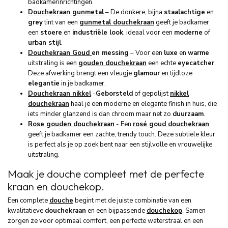
badkamerinrichtingen.
Douchekraan gunmetal
–
De donkere, bijna
staalachtige
en
grey
tint van een
gunmetal douchekraan
geeft je badkamer
een
stoere
en
industriële look
, ideaal voor een
moderne
of
urban stijl
.
Douchekraan Goud
en
messing
–
Voor een
luxe
en
warme
uitstraling is een
gouden douchekraan
een echte
eyecatcher
.
Deze afwerking brengt een vleugje
glamour
en tijdloze
elegantie
in je badkamer.
Douchekraan nikkel
-
Geborsteld
of gepolijst
nikkel
douchekraan
haal je een moderne en elegante finish in huis, die
iets minder glanzend is dan chroom maar net zo
duurzaam
.
Rose gouden douchekraan
- Een
rosé goud douchekraan
geeft je badkamer een zachte, trendy touch. Deze subtiele kleur
is perfect als je op zoek bent naar een stijlvolle en vrouwelijke
uitstraling.
Maak je douche compleet met de perfecte
kraan en douchekop.
Een complete
douche
begint met de juiste combinatie van een
kwalitatieve
douchekraan
en een bijpassende
douchekop
. Samen
zorgen ze voor optimaal comfort, een perfecte waterstraal en een