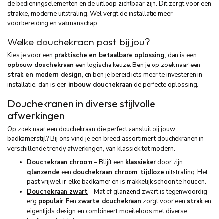
de bedieningselementen en de uitloop zichtbaar zijn. Dit zorgt voor een
strakke, moderne uitstraling. Wel vergt de installatie meer
voorbereiding en vakmanschap.
Welke douchekraan past bij jou?
Kies je voor een
praktische en betaalbare oplossing
, dan is een
opbouw douchekraan
een logische keuze. Ben je op zoek naar een
strak en modern design
, en ben je bereid iets meer te investeren in
installatie, dan is een
inbouw douchekraan
de perfecte oplossing.
Douchekranen in diverse stijlvolle
afwerkingen
Op zoek naar een douchekraan die perfect aansluit bij jouw
badkamerstijl? Bij ons vind je een breed assortiment douchekranen in
verschillende trendy afwerkingen, van klassiek tot modern.
Douchekraan chroom
– B
lijft een
klassieker
door zijn
glanzende
een
douchekraan chroom
,
tijdloze
uitstraling. Het
past vrijwel in elke badkamer en is makkelijk schoon te houden.
Douchekraan
zwart
–
Mat of glanzend zwart is tegenwoordig
erg
populair
. Een
zwarte douchekraan
zorgt voor een
strak
en
eigentijds design en combineert moeiteloos met diverse