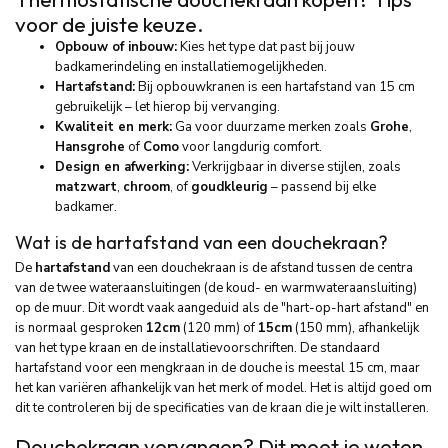
voor de juiste keuze.
Opbouw of inbouw:
Kies het type dat past bij jouw
badkamerindeling en installatie­mogelijkheden.
Hartafstand:
Bij opbouwkranen is een hartafstand van 15 cm
gebruikelijk – let hierop bij vervanging.
Kwaliteit en merk:
Ga voor duurzame merken zoals
Grohe
,
Hansgrohe
of
Como
voor langdurig comfort.
Design en afwerking:
Verkrijgbaar in diverse stijlen, zoals
matzwart
,
chroom
, of
goudkleurig
– passend bij elke
badkamer.
Wat is de hartafstand van een douchekraan?
De
hartafstand
van een douchekraan is de afstand tussen de centra
van de twee wateraansluitingen (de koud- en warmwateraansluiting)
op de muur. Dit wordt vaak aangeduid als de "hart-op-hart afstand" en
is normaal gesproken
12cm
(120 mm) of
15cm
(150 mm), afhankelijk
van het type kraan en de installatievoorschriften. De standaard
hartafstand voor een mengkraan in de douche is meestal 15 cm, maar
het kan variëren afhankelijk van het merk of model. Het is altijd goed om
dit te controleren bij de specificaties van de kraan die je wilt installeren.
Douchekraan vervangen? Dit moet je weten.