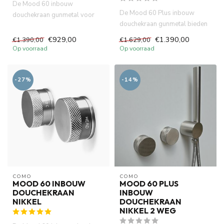
De Mood 60 inbouw
De Mood 60 Plus inbouw
douchekraan gunmetal voor
douchekraan gunmetal bieden
douche of bad, vervaardigd uit
u deze mogelijkheid. Tegelij...
messi...
€929,00
€1.390,00
€1.390,00
€1.629,00
Op voorraad
Op voorraad
-27%
-14%
COMO
COMO
MOOD 60 INBOUW
MOOD 60 PLUS
DOUCHEKRAAN
INBOUW
NIKKEL
DOUCHEKRAAN
NIKKEL 2 WEG