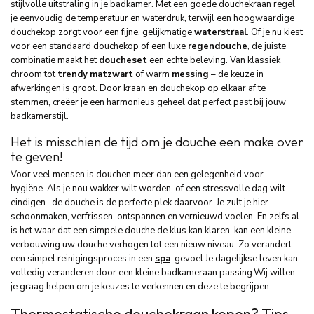
stijlvolle uitstraling in je badkamer. Met een goede douchekraan regel
je eenvoudig de temperatuur en waterdruk, terwijl een hoogwaardige
douchekop zorgt voor een fijne, gelijkmatige
waterstraal
. Of je nu kiest
voor een standaard douchekop of een luxe
regendouche
, de juiste
combinatie maakt het
doucheset
een echte beleving. Van klassiek
chroom tot
trendy
matzwart
of warm
messing
– de keuze in
afwerkingen is groot. Door kraan en douchekop op elkaar af te
stemmen, creëer je een harmonieus geheel dat perfect past bij jouw
badkamerstijl.
Het is misschien de tijd om je douche een make over
te geven!
Voor veel mensen is douchen meer dan een gelegenheid voor
hygiëne. Als je nou wakker wilt worden, of een stressvolle dag wilt
eindigen- de douche is de perfecte plek daarvoor. Je zult je hier
schoonmaken, verfrissen, ontspannen en vernieuwd voelen. En zelfs al
is het waar dat een simpele douche de klus kan klaren, kan een kleine
verbouwing uw douche verhogen tot een nieuw niveau. Zo verandert
een simpel reinigingsproces in een
spa
-gevoel.Je dagelijkse leven kan
volledig veranderen door een kleine badkameraan passing.Wij willen
je graag helpen om je keuzes te verkennen en deze te begrijpen.
Thermostatische douchekraan kopen? Tips