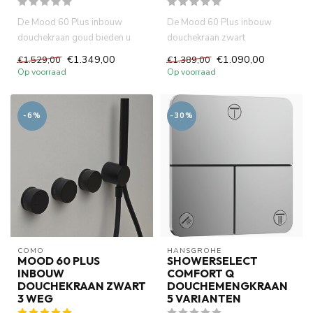
De Mood 60 Plus inbouw
De Mood 60 Plus inbouw
douchekraan goud bieden u
douchekraan zwart
deze mogelijkheid.
transformeert uw badkamer in
€1.349,00
€1.090,00
€1.529,00
€1.389,00
Tegelijkerti...
een luxe s...
Op voorraad
Op voorraad
-6%
-30%
COMO
HANSGROHE
MOOD 60 PLUS
SHOWERSELECT
INBOUW
COMFORT Q
DOUCHEKRAAN ZWART
DOUCHEMENGKRAAN
3 WEG
5 VARIANTEN