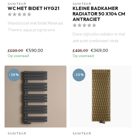
SANITEAR
SANITEAR
WC MET BIDET HYG21
KLEINE BADKAMER
RADIATOR 50 X104 CM
ANTRACIET
Wandcloset met bidet Mineraal
Thermo aqua progressive
Deze stijlvolle radiator in mat
controle wc met bidet. geï...
antraciet combineert strak
design met functionel...
€590,00
€369,00
€699,00
€495,00
Op voorraad
Op voorraad
-36%
-20%
SANITEAR
SANITEAR