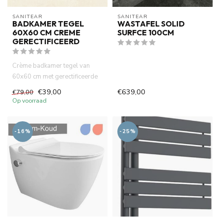
SANITEAR
SANITEAR
BADKAMER TEGEL
WASTAFEL SOLID
60X60 CM CREME
SURFCE 100CM
GERECTIFICEERD
Crème badkamer tegel van
60x60 cm met gerectificeerde
randen, geschikt voor wand...
€39,00
€639,00
€79,00
Op voorraad
-16%
-25%