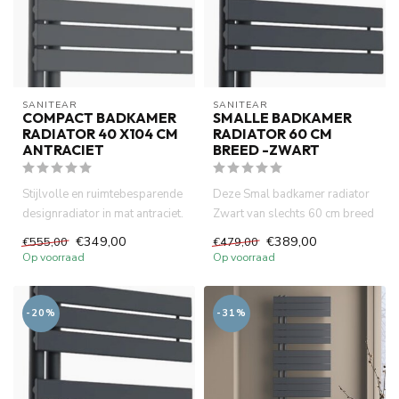
SANITEAR
SANITEAR
COMPACT BADKAMER
SMALLE BADKAMER
RADIATOR 40 X104 CM
RADIATOR 60 CM
ANTRACIET
BREED -ZWART
Stijlvolle en ruimtebesparende
Deze Smal badkamer radiator
designradiator in mat antraciet.
Zwart van slechts 60 cm breed
Ideaal voor klei...
is de ideale oplossing...
€349,00
€389,00
€555,00
€479,00
Op voorraad
Op voorraad
-20%
-31%