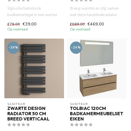
Stijlvolle betonlook
Breng warmte en stijl samen
badkamertegel in een warme
met deze handdoekradiator
ivory tint. Deze
van 60cm x 160cm in een m...
€39,00
€469,00
€79,00
€689,00
gerectificeerde...
Op voorraad
Op voorraad
-39%
-24%
SANITEAR
SANITEAR
ZWARTE DESIGN
TOLBIAC 120CM
RADIATOR 50 CM
BADKAMERMEUBELSET
BREED VERTICAAL
EIKEN