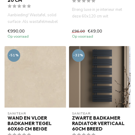
20 CM
Breng luxe in je interieur met
Aanbieding! Wastafel, solid
deze 60x120 cm wit
surface .Als wastafelmeubel
marmerlook tegel. Geschikt
kunt gebruiken .120 x 42...
voo...
€990,00
€49,00
€96,00
Op voorraad
Op voorraad
-51%
-32%
SANITEAR
SANITEAR
WAND EN VLOER
ZWARTE BADKAMER
BADKAMER TEGEL
RADIATOR VERTICAAL
60X60 CM BEIGE
60CM BREED