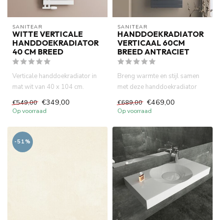
SANITEAR
SANITEAR
WITTE VERTICALE
HANDDOEKRADIATOR
HANDDOEKRADIATOR
VERTICAAL 60CM
40 CM BREED
BREED ANTRACIET
Verticale handdoekradiator in
Breng warmte en stijl samen
mat wit van 40 x 104 cm.
met deze handdoekradiator
Combineert efficiëntie en...
van 60cm x 160cm in een l...
€349,00
€469,00
€549,00
€689,00
Op voorraad
Op voorraad
-51%