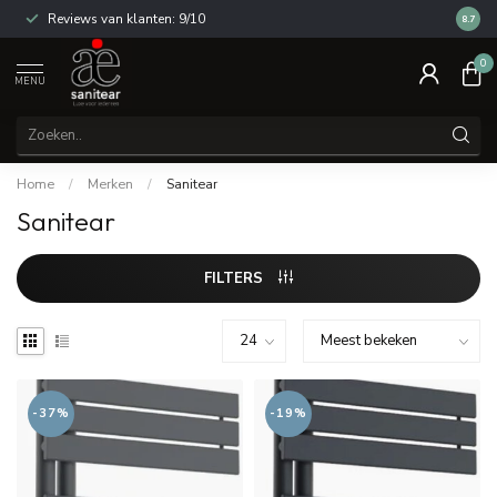
Reviews van klanten: 9/10
14 dag
8.7
0
MENU
Home
/
Merken
/
Sanitear
Sanitear
FILTERS
-37%
-19%