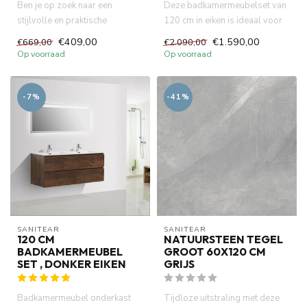
Ben je op zoek naar een
Deze badkamermeubelset van
stijlvolle en praktische
120 cm in eiken is ideaal voor
oplossing om je badkamer te
wie op zoek is naar ee...
€409,00
€1.590,00
€669,00
€2.090,00
ver...
Op voorraad
Op voorraad
-7%
-41%
SANITEAR
SANITEAR
120 CM
NATUURSTEEN TEGEL
BADKAMERMEUBEL
GROOT 60X120 CM
SET , DONKER EIKEN
GRIJS
Badkamermeubel onderkast
Tijdloze uitstraling met deze