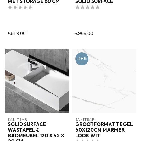
MET STORAGE 60 CM
SOLID SURFACE
€619,00
€969,00
-49%
SANITEAR
SANITEAR
SOLID SURFACE
GROOTFORMAT TEGEL
WASTAFEL &
60X120CM MARMER
BADMEUBEL 120 X 42 X
LOOK WIT