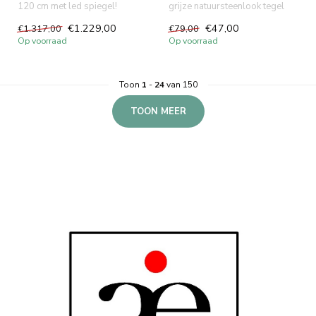
120 cm met led spiegel!
grijze natuursteenlook tegel
Greeploze 2 laden soft close
van 60x120 cm. Dankzi...
€1.229,00
€47,00
€1.317,00
€79,00
la...
Op voorraad
Op voorraad
Toon
1
-
24
van 150
TOON MEER