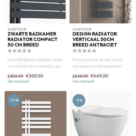
SANITEAR
SANITEAR
ZWARTE BADKAMER
DESIGN RADIATOR
RADIATOR COMPACT
VERTICAAL 50CM
50 CM BREED
BREED ANTRACIET
Deze Badkamer radiator Zwart
Breng warmte en stijl samen
van slechts 50 cm breed is de
met deze handdoekradiator
ideale oplossing voor...
van 50cm x 160cm in een l...
€369,00
€449,00
€459,00
€649,00
Op voorraad
Op voorraad
-37%
-8%