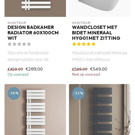
SANITEAR
SANITEAR
DESIGN BADKAMER
WANDCLOSET MET
RADIATOR 60X100CM
BIDET MINERAAL
WIT
HYG01 MET ZITTING
Stijlvolle en functionele
Wandcloset met bidet Mineraal
designradiator voor de
HYG01 met softclose
badkamer. De rechte radiator
toiletzitting, zonder spoelran...
€289,00
€549,00
€459,00
€599,00
va...
Op voorraad
Niet op voorraad
-36%
-32%