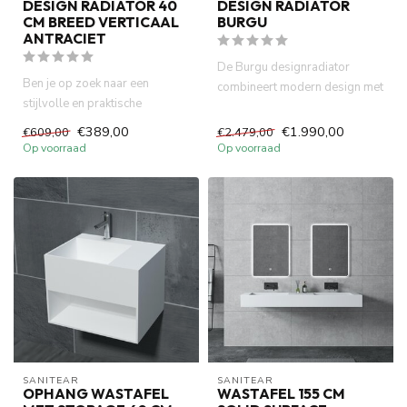
DESIGN RADIATOR 40
DESIGN RADIATOR
CM BREED VERTICAAL
BURGU
ANTRACIET
De Burgu designradiator
Ben je op zoek naar een
combineert modern design met
stijlvolle en praktische
krachtige warmte. Verkrijgb...
oplossing om je badkamer te
€389,00
€1.990,00
€609,00
€2.479,00
ver...
Op voorraad
Op voorraad
SANITEAR
SANITEAR
OPHANG WASTAFEL
WASTAFEL 155 CM