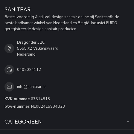
SANITEAR
Bestel voordelig & stijlvol design sanitair online bij Sanitear®, de
beste badkamer winkel van Nederland en België. Inclusief EUIPO
geregistreerde design sanitair producten.
Dragonder 32C
5555 XZ Valkenswaard
Nederland
0402024112
info@sanitear.nl
KVK nummer:
63514818
btw-nummer:
NL002415984B28
CATEGORIEËN