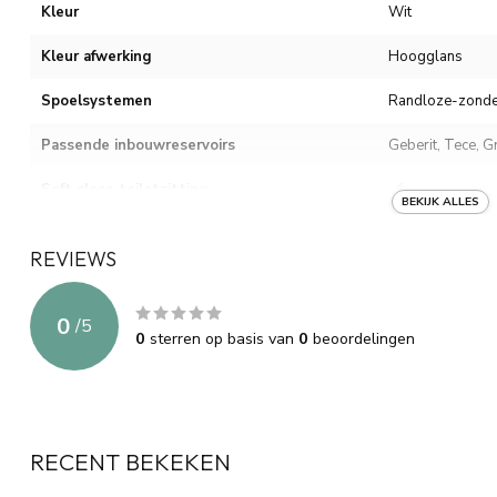
Kleur
Wit
Kleur afwerking
Hoogglans
Spoelsystemen
Randloze-zonde
Passende inbouwreservoirs
Geberit, Tece, G
Soft close toiletzitting
BEKIJK ALLES
Soft close toiletzitting kleur
Midden hooggla
REVIEWS
Softclose toiletzitting afneembaar
0
Bidet kraan
/
5
0
sterren op basis van
0
beoordelingen
Bidet functie
Warm-koud.
Wateraansluiting slangen
Bevestiging materiaal
RECENT BEKEKEN