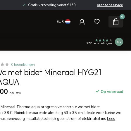
Gratis verzending vanaf €150
Klantenservice
0
EUR
8.7
272
beoordelingen
0 beoordelingen
Wc met bidet Mineraal HYG21
AQUA
,00
Op voorraad
Incl. btw
 Mineraal Thermo aqua progressive controle wc met bidet.
ax 38 C. Ruimtebesparende afmeting 53 x 35 cm. Ideale voor kleine wc
te. Eenvoudig installatietechniek geen strom of elektriciteit ins
Lees