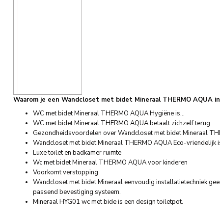
Waarom je een Wandcloset met bidet Mineraal THERMO AQUA in j
WC met bidet Mineraal THERMO AQUA Hygiëne is…
WC met bidet Mineraal THERMO AQUA betaalt zichzelf terug
Gezondheidsvoordelen over Wandcloset met bidet Mineraal
Wandcloset met bidet Mineraal THERMO AQUA Eco-vriendelijk i
Luxe toilet en badkamer ruimte
Wc met bidet Mineraal THERMO AQUA voor kinderen
Voorkomt verstopping
Wandcloset met bidet Mineraal eenvoudig installatietechniek geen s
passend bevestiging systeem.
Mineraal HYG01 wc met bide is een design toiletpot.
wc met bidet, wandcloset bet bidet, wc met bidet 