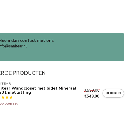
Neem dan contact met ons
info@sanitear.nl
ERDE PRODUCTEN
ITEAR
itear Wandcloset met bidet Mineraal
€599,00
01 met zitting
BEKIJKEN
€549,00
 op voorraad