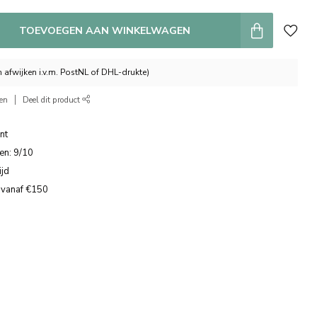
TOEVOEGEN AAN WINKELWAGEN
 afwijken i.v.m. PostNL of DHL-drukte)
ken
Deel dit product
nt
en: 9/10
ijd
 vanaf €150