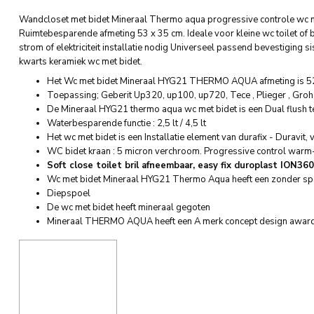
Wandcloset met bidet Mineraal Thermo aqua progressive controle wc me
Ruimtebesparende afmeting 53 x 35 cm. Ideale voor kleine wc toilet of 
strom of elektriciteit installatie nodig Universeel passend bevestiging 
kwarts keramiek wc met bidet.
Het Wc met bidet Mineraal HYG21 THERMO AQUA afmeting is 52
Toepassing; Geberit Up320, up100, up720, Tece , Plieger , Groh
De Mineraal HYG21 thermo aqua wc met bidet is een Dual flush te
Waterbesparende functie : 2,5 lt / 4,5 lt
Het wc met bidet is een Installatie element van durafix - Duravit, 
WC bidet kraan : 5 micron verchroom. Progressive control warm-
Soft close toilet bril afneembaar, easy fix duroplast ION360 
Wc met bidet Mineraal HYG21 Thermo Aqua heeft een zonder spo
Diepspoel
De wc met bidet heeft mineraal gegoten
Mineraal THERMO AQUA heeft een A merk concept design award