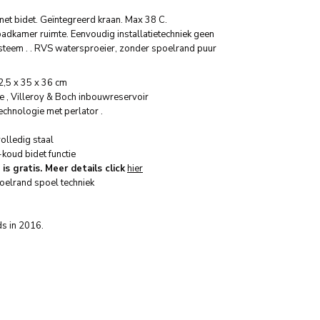
t bidet. Geïntegreerd kraan. Max 38 C.
badkamer ruimte. Eenvoudig installatietechniek geen
sisteem . . RVS watersproeier, zonder spoelrand puur
,5 x 35 x 36 cm
e , Villeroy & Boch inbouwreservoir
chnologie met perlator .
volledig staal
koud bidet functie
is gratis. Meer details click
hier
elrand spoel techniek
s in 2016.