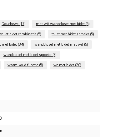
Douchewc
(17)
mat wit wandcloset met bidet
(5)
toilet bidet combinatie
(5)
toilet met bidet sproeier
(5)
 met bidet
(34)
wandcloset met bidet mat wit
(5)
wandcloset met bidet sproeier
(7)
warm koud functie
(5)
wc met bidet
(20)
8
cm