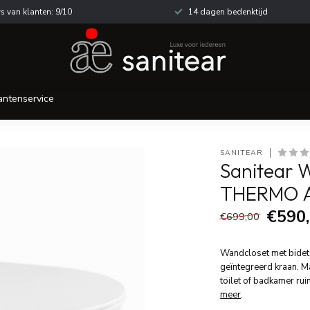
s van klanten: 9/10
14 dagen bedenktijd
antenservice
SANITEAR
Sanitear 
THERMO 
€590
€699,00
Wandcloset met bidet
geïntegreerd kraan. M
toilet of badkamer ruim
meer
.