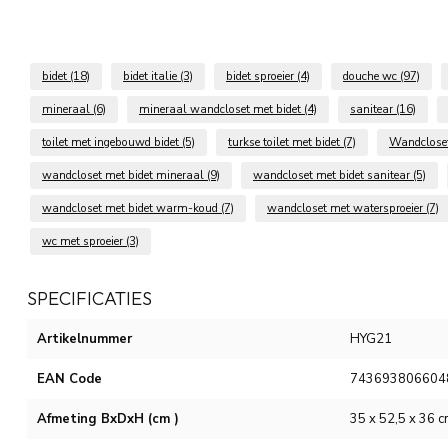
bidet mineraal thermo aqua
bidet
(18)
bidet italie
(3)
bidet sproeier
(4)
douche wc
(97)
mineraal
(6)
mineraal wandcloset met bidet
(4)
sanitear
(16)
toilet met ingebouwd bidet
(5)
turkse toilet met bidet
(7)
Wandcloset
wandcloset met bidet mineraal
(9)
wandcloset met bidet sanitear
(5)
wandcloset met bidet warm-koud
(7)
wandcloset met watersproeier
(7)
wc met sproeier
(3)
SPECIFICATIES
Artikelnummer
HYG21
EAN Code
743693806604
Afmeting BxDxH (cm )
35 x 52,5 x 36 