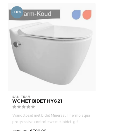
-16%
SANITEAR
WC MET BIDET HYG21
Wandcloset met bidet Mineraal Thermo aqua
progressive controle wc met bidet. geï...