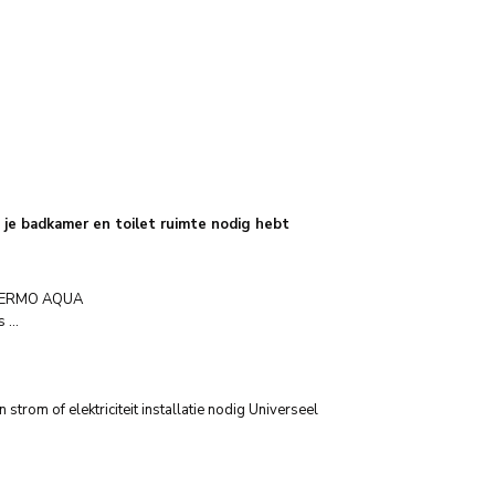
e badkamer en toilet ruimte nodig hebt
 THERMO AQUA
s …
trom of elektriciteit installatie nodig Universeel
mineraal thermo aqua, wandcloset met