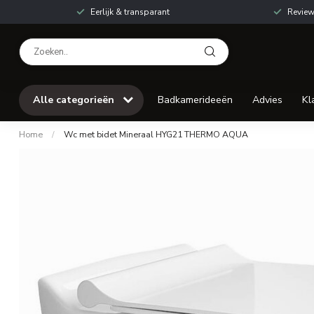
Eerlijk & transparant
Review
Alle categorieën
Badkamerideeën
Advies
Kl
Home
/
Wc met bidet Mineraal HYG21 THERMO AQUA