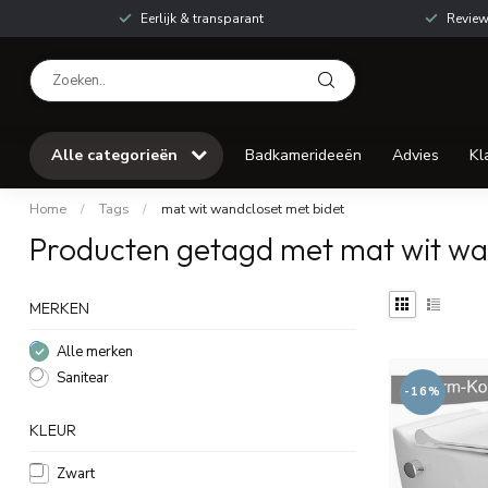
Eerlijk & transparant
Review
Alle categorieën
Badkamerideeën
Advies
Kl
Home
/
Tags
/
mat wit wandcloset met bidet
Producten getagd met mat wit wa
MERKEN
Alle merken
Sanitear
-16%
KLEUR
Zwart