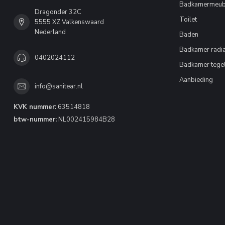
Badkamermeub
Dragonder 32C
Toilet
5555 XZ Valkenswaard
Nederland
Baden
Badkamer radia
0402024112
Badkamer tege
Aanbieding
info@sanitear.nl
KVK nummer:
63514818
btw-nummer:
NL002415984B28