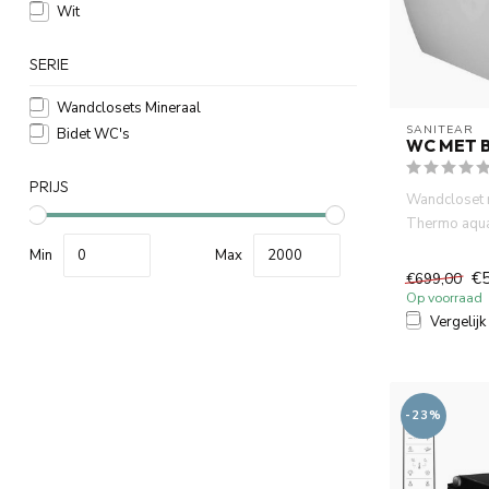
Wit
SERIE
Wandclosets Mineraal
SANITEAR
Bidet WC's
WC MET B
PRIJS
Wandcloset m
Thermo aqua
controle wc m
Min
Max
€
€699,00
Op voorraad
Vergelijk
-23%