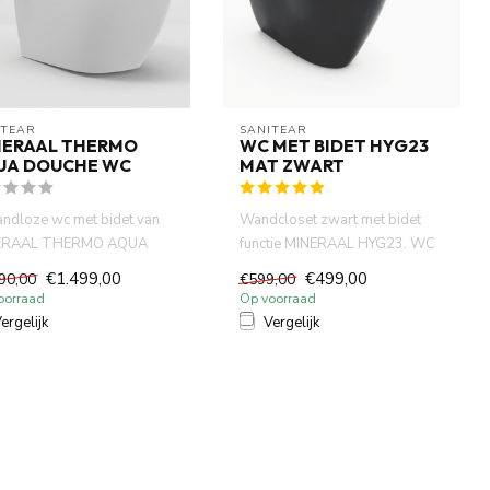
ITEAR
SANITEAR
NERAAL THERMO
WC MET BIDET HYG23
UA DOUCHE WC
MAT ZWART
andloze wc met bidet van
Wandcloset zwart met bidet
ERAAL THERMO AQUA
functie MINERAAL HYG23. WC
ikt over een uitgebreide ...
is een geïntegreerd bidet...
€1.499,00
€499,00
90,00
€599,00
oorraad
Op voorraad
ergelijk
Vergelijk