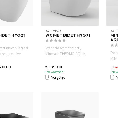
SANITEAR
SAN
IDET HYG21
WC MET BIDET HYG71
MI
AQ
et bidet Mineraal
Wandcloset met bidet ,
De r
 progressive
Mineraal THERMO AQUA,
MIN
et bidet. geï...
THERMOSTATISCHE
besch
wandcloset met bi...
590,00
€1.399,00
€1.9
Op voorraad
Op v
Vergelijk
V