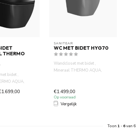
SANITEAR
BIDET
WC MET BIDET HYG70
L THERMO
Wandcloset met bidet ,
Mineraal THERMO AQUA,
et bidet ,
THERMOSTATISCHE
HERMO AQUA,
wandcloset met bi...
ATISCHE
€1.699,00
€1.499,00
et bi...
Op voorraad
Vergelijk
Toon
1
-
6
van 6