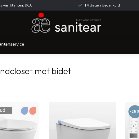
s van klanten: 9/10
14 dagen bedenktijd
antenservice
ndcloset met bidet
-25