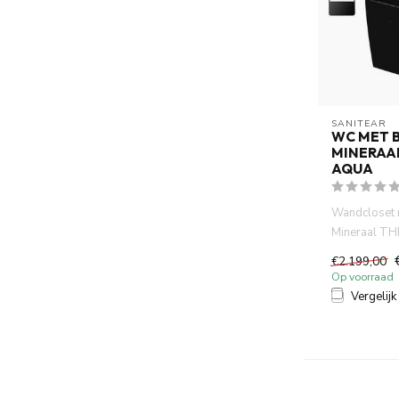
SANITEAR
WC MET 
MINERAA
AQUA
Wandcloset m
Mineraal T
THERMOST
€2.199,00
wandcloset m
Op voorraad
Vergelijk