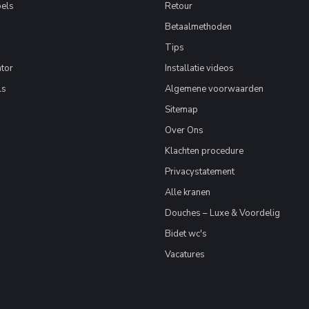
els
Retour
Betaalmethoden
Tips
tor
Installatie videos
ls
Algemene voorwaarden
Sitemap
Over Ons
Klachten procedure
Privacystatement
Alle kranen
Douches – Luxe & Voordelig
Bidet wc's
Vacatures