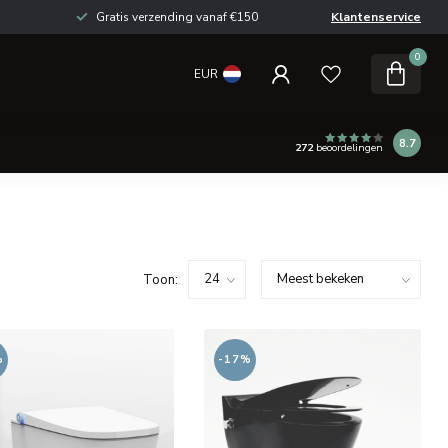
Gratis verzending vanaf €150
Klantenservice
0
EUR
8.7
272
beoordelingen
Toon:
%
-17%