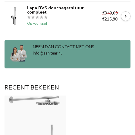
Lapa RVS douchegarnituur
compleet
€349,00
€215,90
Op voorraad
NEEM DAN CONTACT MET ONS
info@sanitear.nl
RECENT BEKEKEN