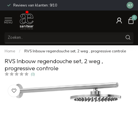
Reviews van klanten: 9/10
14 dag
8.7
0
MENU
Home
/
RVS Inbouw regendouche set, 2 weg , progressive controle
RVS Inbouw regendouche set, 2 weg ,
progressive controle
(0)