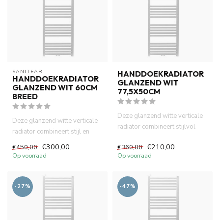
SANITEAR
HANDDOEKRADIATOR
HANDDOEKRADIATOR
GLANZEND WIT
GLANZEND WIT 60CM
77,5X50CM
BREED
Deze glanzend witte verticale
Deze glanzend witte verticale
radiator combineert stijlvol
radiator combineert stijl en
design met praktisch ...
praktisch comfort. He...
€300,00
€210,00
€450,00
€360,00
Op voorraad
Op voorraad
-27%
-47%