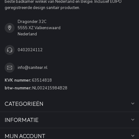
beste badkamer winkel van Nederland en België. Inclusief EUIPO
geregistreerde design sanitair producten.
Dragonder 32C
5555 XZ Valkenswaard
Nederland
0402024112
info@sanitear.nl
KVK nummer:
63514818
btw-nummer:
NL002415984B28
CATEGORIEËN
INFORMATIE
MIJN ACCOUNT