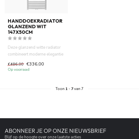
HANDDOEKRADIATOR
GLANZEND WIT
147X50CM
Deze glanzend witte radiator
combineert moderne elegantie
met efficiënte verwarm...
€336,00
€486,00
Op voorraad
Toon
1
-
7
van 7
ABONNEER JE OP ONZE NIEUWSBRIEF
Blijf op de hoogte over onze laatste acties