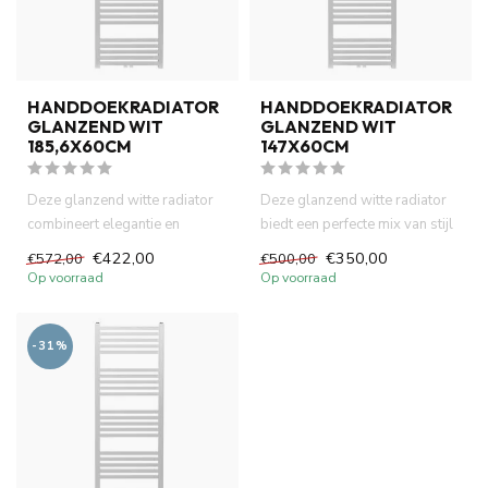
HANDDOEKRADIATOR
HANDDOEKRADIATOR
GLANZEND WIT
GLANZEND WIT
185,6X60CM
147X60CM
Deze glanzend witte radiator
Deze glanzend witte radiator
combineert elegantie en
biedt een perfecte mix van stijl
praktisch gemak. Het slanke...
en functionaliteit...
€422,00
€350,00
€572,00
€500,00
Op voorraad
Op voorraad
-31%