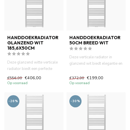
HANDDOEKRADIATOR
HANDDOEKRADIATOR
GLANZEND WIT
50CM BREED WIT
185,6X50CM
Deze verticale radiator in
Deze glanzend witte verticale
glanzend wit biedt elegantie en
radiator biedt een perfecte
functionaliteit in éé...
combinatie van stijl e...
€406,00
€199,00
€556,00
€372,00
Op voorraad
Op voorraad
-26%
-30%