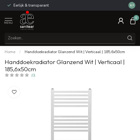
Eerlijk & transparant
Review
8.7
0
MENU
Home
/
Handdoekradiator Glanzend Wit | Verticaal | 185,6x50cm
Handdoekradiator Glanzend Wit | Verticaal |
185,6x50cm
(0)