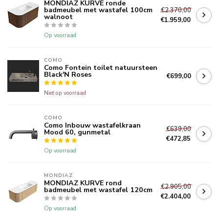
MONDIAZ KURVE ronde
badmeubel met wastafel 100cm
€2.370,00
walnoot
€1.959,00
Op voorraad
COMO
Como Fontein toilet natuursteen
Black'N Roses
€699,00
Niet op voorraad
COMO
Como Inbouw wastafelkraan
€639,00
Mood 60, gunmetal
€472,85
Op voorraad
MONDIAZ
MONDIAZ KURVE rond
€2.905,00
badmeubel met wastafel 120cm
€2.404,00
Op voorraad