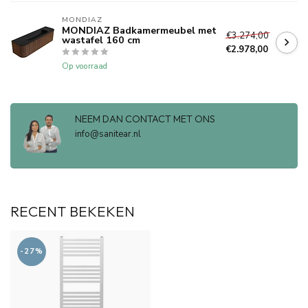
MONDIAZ
MONDIAZ Badkamermeubel met
€3.274,00
wastafel 160 cm
€2.978,00
Op voorraad
NEEM DAN CONTACT MET ONS
info@sanitear.nl
RECENT BEKEKEN
-27%