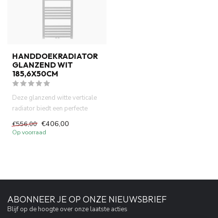
HANDDOEKRADIATOR
GLANZEND WIT
185,6X50CM
Deze glanzend witte verticale
radiator biedt een perfecte
combinatie van stijl e...
€406,00
€556,00
Op voorraad
ABONNEER JE OP ONZE NIEUWSBRIEF
Blijf op de hoogte over onze laatste acties