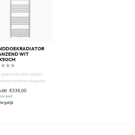
NDDOEKRADIATOR
ANZEND WIT
7X50CM
 glanzend witte radiator
ineert moderne elegantie
fficiënte verwarm...
€336,00
6,00
oorraad
ergelijk