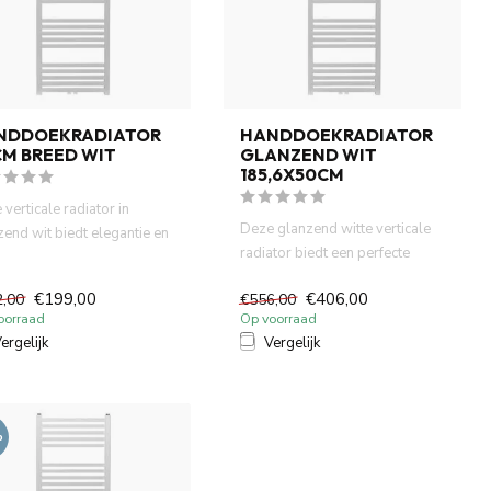
NDDOEKRADIATOR
HANDDOEKRADIATOR
M BREED WIT
GLANZEND WIT
185,6X50CM
verticale radiator in
Deze glanzend witte verticale
zend wit biedt elegantie en
radiator biedt een perfecte
ionaliteit in éé...
combinatie van stijl e...
€199,00
€406,00
2,00
€556,00
oorraad
Op voorraad
ergelijk
Vergelijk
%