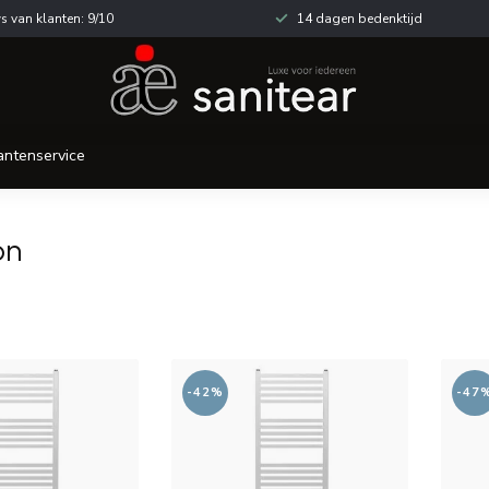
s van klanten: 9/10
14 dagen bedenktijd
antenservice
on
-42%
-47