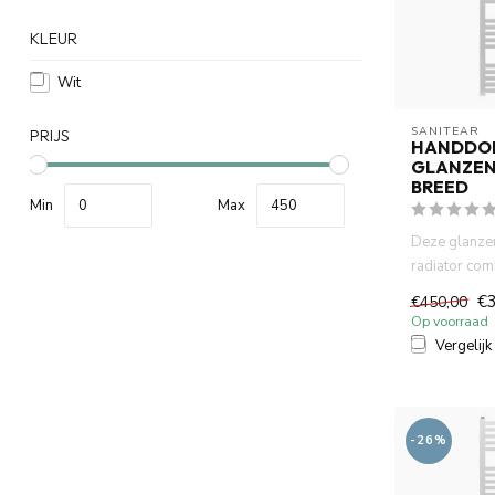
KLEUR
Wit
SANITEAR
PRIJS
HANDDO
GLANZEN
BREED
Min
Max
Deze glanzen
radiator comb
praktisch com
€
€450,00
Op voorraad
Vergelijk
-26%