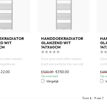
EKRADIATOR
HANDDOEKRADIATOR
HA
D WIT
GLANZEND WIT
GL
0CM
147X60CM
14
d witte radiator
Deze glanzend witte radiator
Deze
legantie en
biedt een perfecte mix van stijl
comb
ak. Het slanke...
en functionaliteit...
met e
422,00
€350,00
€500,00
€48
Op voorraad
Op v
Vergelijk
V
Toon
1
-
7
van 7