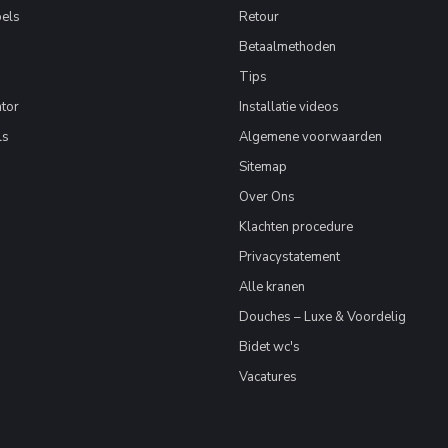
els
Retour
Betaalmethoden
Tips
tor
Installatie videos
ls
Algemene voorwaarden
Sitemap
Over Ons
Klachten procedure
Privacystatement
Alle kranen
Douches – Luxe & Voordelig
Bidet wc's
Vacatures