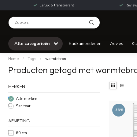
Eerlijk & transparant
Review
Alle categorieën
Badkamerideeën
Advies
Kl
Home
/
Tags
/
warmtebron
Producten getagd met warmtebr
MERKEN
Alle merken
Sanitear
-33%
AFMETING
60 cm