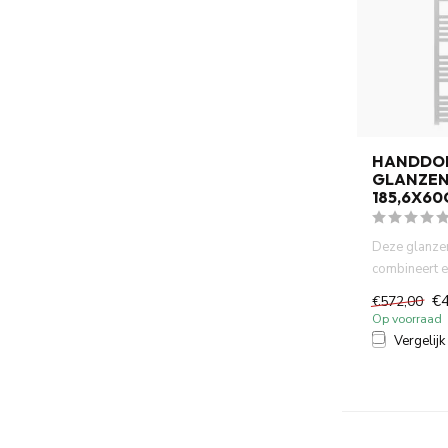
HANDDO
GLANZEN
185,6X6
Deze glanzen
combineert e
praktisch gem
€
€572,00
Op voorraad
Vergelijk