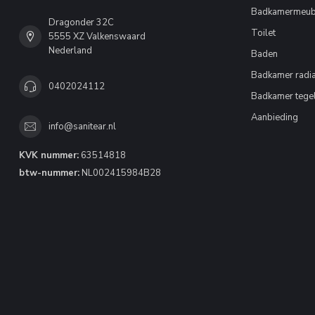
Badkamermeub
Dragonder 32C
Toilet
5555 XZ Valkenswaard
Nederland
Baden
Badkamer radia
0402024112
Badkamer tege
Aanbieding
info@sanitear.nl
KVK nummer:
63514818
btw-nummer:
NL002415984B28