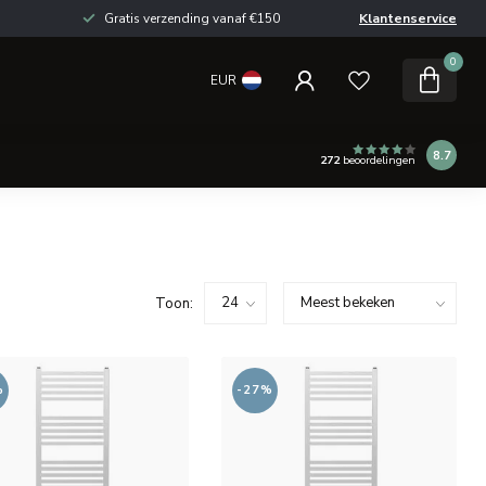
Gratis verzending vanaf €150
Klantenservice
0
EUR
8.7
272
beoordelingen
Toon:
%
-27%