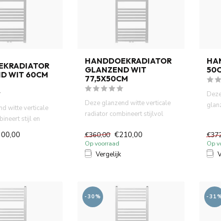
HANDDOEKRADIATOR
HA
EKRADIATOR
GLANZEND WIT
50C
D WIT 60CM
77,5X50CM
Deze 
Deze glanzend witte verticale
glan
d witte verticale
radiator combineert stijlvol
funct
ineert stijl en
design met praktisch ...
fort. He...
300,00
€210,00
€360,00
€37
Op voorraad
Op v
Vergelijk
V
-30%
-31