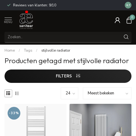
Reviews van klanten: 9/10
14 dag
8.7
0
MENU
Home
/
Tags
/
stijlvolle radiator
Producten getagd met stijlvolle radiator
FILTERS
-33%