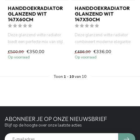
HANDDOEKRADIATOR
HANDDOEKRADIATOR
GLANZEND WIT
GLANZEND WIT
147X60CM
147X50CM
Deze glanzend witte radiator
Deze glanzend witte radiator
biedt een perfecte mix van stijl
combineert moderne elegantie
en functionaliteit...
met efficiënte verwarm...
€350,00
€336,00
€500,00
€486,00
Op voorraad
Op voorraad
Toon
1
-
10
van 10
ABONNEER JE OP ONZE NIEUWSBRIEF
Blijf op de hoogte over onze laatste acties