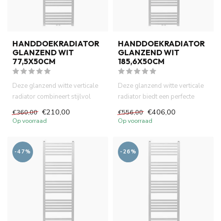
HANDDOEKRADIATOR
HANDDOEKRADIATOR
GLANZEND WIT
GLANZEND WIT
77,5X50CM
185,6X50CM
Deze glanzend witte verticale
Deze glanzend witte verticale
radiator combineert stijlvol
radiator biedt een perfecte
design met praktisch ...
combinatie van stijl e...
€210,00
€406,00
€360,00
€556,00
Op voorraad
Op voorraad
-47%
-26%