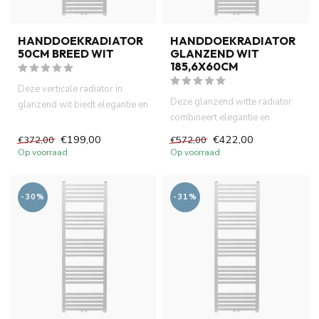
HANDDOEKRADIATOR
HANDDOEKRADIATOR
50CM BREED WIT
GLANZEND WIT
185,6X60CM
Deze verticale radiator in
Deze glanzend witte radiator
glanzend wit biedt elegantie en
combineert elegantie en
functionaliteit in éé...
praktisch gemak. Het slanke...
€199,00
€422,00
€372,00
€572,00
Op voorraad
Op voorraad
-30%
-31%