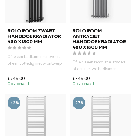
ROLO ROOM ZWART
ROLO ROOM
HANDDOEKRADIATOR
ANTRACIET
480 X1800 MM
HANDDOEKRADIATOR
480 X1800 MM
Of je een badkamer renoveert
Of je nu een renovatie uitvoert
of een volledig nieuw ontwerp
of een nieuwe badkamer
kiest, de Terma Rolo ...
ontwerpt, de Terma Rolo R...
€749,00
€749,00
Op voorraad
Op voorraad
-42%
-27%