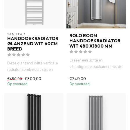
SANITEAR
ROLO ROOM
HANDDOEKRADIATOR
HANDDOEKRADIATOR
GLANZEND WIT 60CM
WIT 480 X1800 MM
BREED
Creëer een lichte en
Deze glanzend witte verticale
uitnodigende badkamer met de
radiator combineert stijl en
Terma Rolo Room
praktisch comfort. He...
€300,00
€749,00
€450,00
handdoekradiat...
Op voorraad
Op voorraad