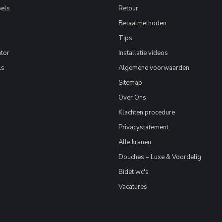
els
Retour
Betaalmethoden
Tips
tor
Installatie videos
ls
Algemene voorwaarden
Sitemap
Over Ons
Klachten procedure
Privacystatement
Alle kranen
Douches – Luxe & Voordelig
Bidet wc's
Vacatures