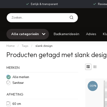
Eerlijk & transparant
Review
Alle categorieën
Badkamerideeën
Advies
Kl
Home
/
Tags
/
slank design
Producten getagd met slank desi
MERKEN
Alle merken
Sanitear
-33%
AFMETING
60 cm