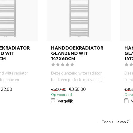
EKRADIATOR
HANDDOEKRADIATOR
HA
D WIT
GLANZEND WIT
GL
0CM
147X60CM
14
d witte radiator
Deze glanzend witte radiator
Deze
legantie en
biedt een perfecte mix van stijl
comb
ak. Het slanke...
en functionaliteit...
met e
422,00
€350,00
€500,00
€48
Op voorraad
Op v
Vergelijk
V
Toon
1
-
7
van 7