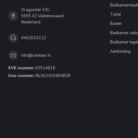
Badkamermeub
Dragonder 32C
Toilet
5555 XZ Valkenswaard
Nederland
Baden
Badkamer radia
0402024112
Badkamer tege
Aanbieding
info@sanitear.nl
KVK nummer:
63514818
btw-nummer:
NL002415984B28