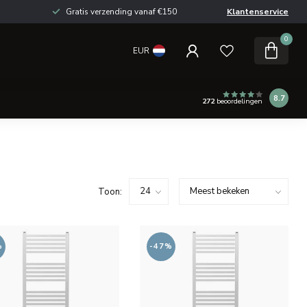
Gratis verzending vanaf €150
Klantenservice
0
EUR
8.7
272
beoordelingen
Toon:
%
-47%