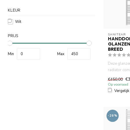
KLEUR
Wit
SANITEAR
PRIJS
HANDDO
GLANZEN
BREED
Min
Max
Deze glanzen
radiator comb
praktisch com
€
€450,00
Op voorraad
Vergelijk
-26%