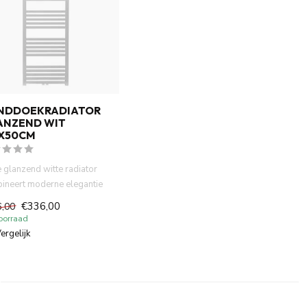
NDDOEKRADIATOR
ANZEND WIT
7X50CM
 glanzend witte radiator
ineert moderne elegantie
fficiënte verwarm...
€336,00
6,00
oorraad
ergelijk