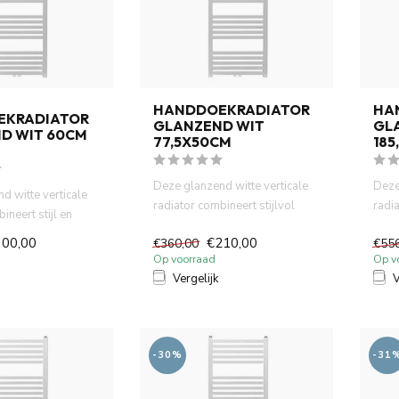
HANDDOEKRADIATOR
HA
EKRADIATOR
GLANZEND WIT
GL
D WIT 60CM
77,5X50CM
185
Deze glanzend witte verticale
Deze
d witte verticale
radiator combineert stijlvol
radia
ineert stijl en
design met praktisch ...
combi
fort. He...
300,00
€210,00
€360,00
€55
Op voorraad
Op v
Vergelijk
V
-30%
-31