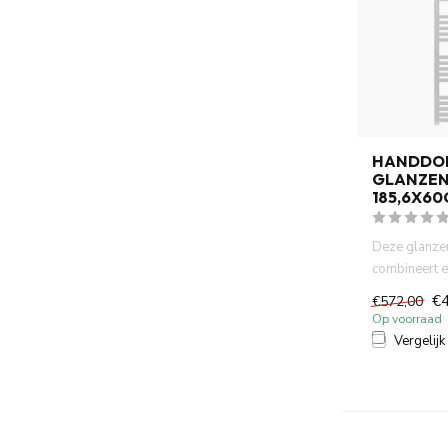
HANDDO
GLANZEN
185,6X6
Deze glanzen
combineert e
praktisch gem
€
€572,00
Op voorraad
Vergelijk