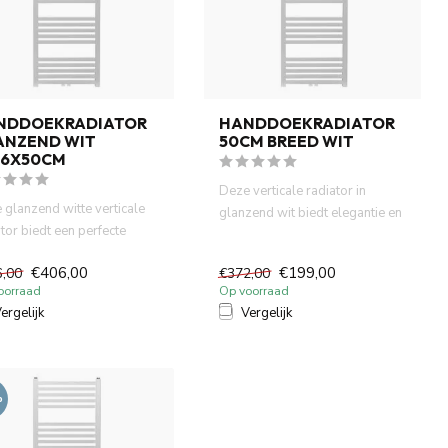
NDDOEKRADIATOR
HANDDOEKRADIATOR
ANZEND WIT
50CM BREED WIT
,6X50CM
Deze verticale radiator in
 glanzend witte verticale
glanzend wit biedt elegantie en
tor biedt een perfecte
functionaliteit in éé...
natie van stijl e...
€406,00
€199,00
6,00
€372,00
oorraad
Op voorraad
ergelijk
Vergelijk
%