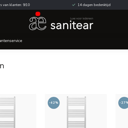
s van klanten: 9/10
14 dagen bedenktijd
antenservice
gn
-42%
-27