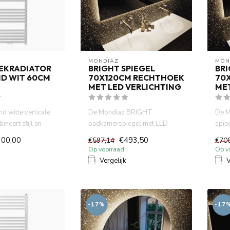
MONDIAZ
MON
EKRADIATOR
BRIGHT SPIEGEL
BRI
D WIT 60CM
70X120CM RECHTHOEK
70
MET LED VERLICHTING
MET
d witte verticale
De Mondiaz BRIGHT
De M
ineert stijl en
badkamerspiegel met LED
spieg
fort. He...
Verlichting - 70x120cm -
badk
300,00
€493,50
€597,14
€70
Rechthoek. He...
LED-.
Op voorraad
Op v
Vergelijk
V
-17%
-17