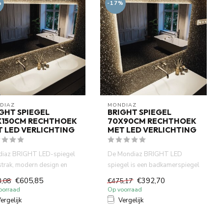
%
-17%
DIAZ
MONDIAZ
GHT SPIEGEL
BRIGHT SPIEGEL
X150CM RECHTHOEK
70X90CM RECHTHOEK
 LED VERLICHTING
MET LED VERLICHTING
iaz BRIGHT LED-spiegel
De Mondiaz BRIGHT LED
strak, modern design en
spiegel is een badkamerspiegel
e, energiezuinige LED...
met energiezuinige LED-verl...
€605,85
€392,70
3,08
€475,17
oorraad
Op voorraad
ergelijk
Vergelijk