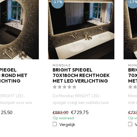
-17%
-17
MONDIAZ
MON
PIEGEL
BRIGHT SPIEGEL
BRI
 ROND MET
70X180CM RECHTHOEK
70
LICHTING
MET LED VERLICHTING
MET
 BRIGHT LED-
De Mondiaz BRIGHT LED-
Mond
ntworpen voor wie
spiegel voegt een subtiele luxe
met 
nvoudigheid met ...
toe aan de badkamer. Het s...
warm
325,50
€729,75
€883,00
€73
Op voorraad
Op v
Vergelijk
V