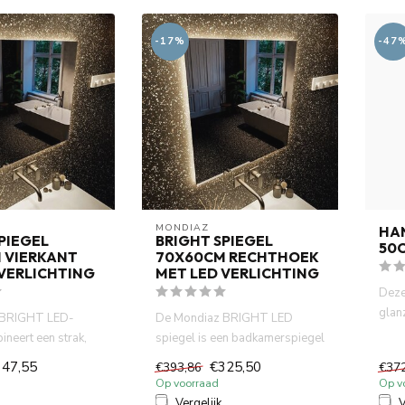
-17%
-47
MONDIAZ
HA
PIEGEL
BRIGHT SPIEGEL
50C
 VIERKANT
70X60CM RECHTHOEK
 VERLICHTING
MET LED VERLICHTING
Deze 
glan
 BRIGHT LED-
De Mondiaz BRIGHT LED
funct
ineert een strak,
spiegel is een badkamerspiegel
sign met energi...
met energiezuinige LED-verl...
347,55
€325,50
€393,86
€37
Op voorraad
Op v
Vergelijk
V