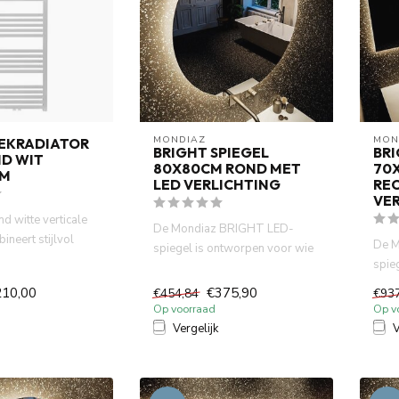
MONDIAZ
MON
EKRADIATOR
BRIGHT SPIEGEL
BRI
D WIT
80X80CM ROND MET
70
CM
LED VERLICHTING
RE
VE
d witte verticale
De Mondiaz BRIGHT LED-
ineert stijlvol
De M
spiegel is ontworpen voor wie
aktisch ...
spie
houdt van eenvoudigheid met ...
houd
210,00
€375,90
€454,84
€93
Op voorraad
Op v
Vergelijk
V