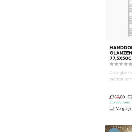
HANDDO
GLANZEN
77,5X50
Deze glanzen
radiator comb
design met pr
€
€360,00
Op voorraad
Vergelijk