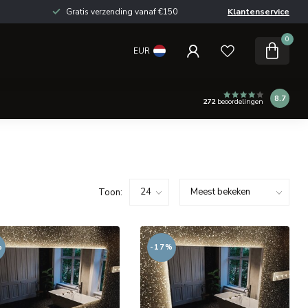
Gratis verzending vanaf €150
Klantenservice
0
EUR
8.7
272
beoordelingen
Toon:
%
-17%