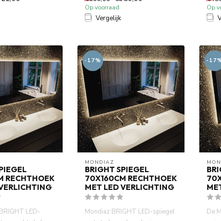
Op voorraad
Op v
Vergelijk
V
-17%
-17
MONDIAZ
MON
PIEGEL
BRIGHT SPIEGEL
BRI
M RECHTHOEK
70X160CM RECHTHOEK
70
 VERLICHTING
MET LED VERLICHTING
MET
 BRIGHT LED-
Mondiaz BRIGHT LED-spiegel
De M