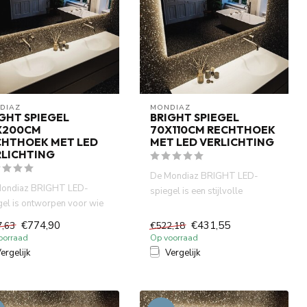
DIAZ
MONDIAZ
GHT SPIEGEL
BRIGHT SPIEGEL
X200CM
70X110CM RECHTHOEK
CHTHOEK MET LED
MET LED VERLICHTING
RLICHTING
De Mondiaz BRIGHT LED-
ondiaz BRIGHT LED-
spiegel is een stijlvolle
gel is ontworpen voor wie
badkamerspiegel met zuinige
t van eenvoudigheid met ...
LED-...
€774,90
€431,55
7,63
€522,18
oorraad
Op voorraad
ergelijk
Vergelijk