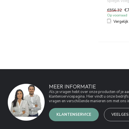
spiegel voeg
toe aan de ba
€
€856,32
Op voorraad
Vergelijk
MEER INFORMATIE
Als je vragen hebt over onze producten of je 
klantenservicepagina. Hier vindt u onze bedri
vragen en verschillende manieren om met ons in
KLANTENSERVICE
VEELGES