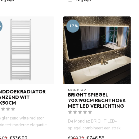
%
-17%
MONDIAZ
NDDOEKRADIATOR
BRIGHT SPIEGEL
ANZEND WIT
70X190CM RECHTHOEK
7X50CM
MET LED VERLICHTING
 glanzend witte radiator
De Mondiaz BRIGHT LED-
ineert moderne elegantie
spiegel combineert een strak,
fficiënte verwarm...
modern design met warme,
€336,00
€746,55
6,00
€903,33