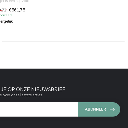
el is een stijlvolle
amerspiegel met zuinige
€561,75
9,72
..
oorraad
ergelijk
JE OP ONZE NIEUWSBRIEF
e over onze laatste acties
ABONNEER