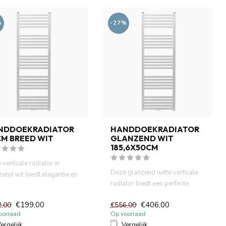
%
-27%
NDDOEKRADIATOR
HANDDOEKRADIATOR
M BREED WIT
GLANZEND WIT
185,6X50CM
verticale radiator in
Deze glanzend witte verticale
zend wit biedt elegantie en
radiator biedt een perfecte
ionaliteit in éé...
combinatie van stijl e...
€199,00
€406,00
2,00
€556,00
oorraad
Op voorraad
ergelijk
Vergelijk