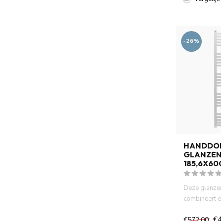
-26%
HANDDO
GLANZEN
185,6X6
Deze glanzen
combineert e
praktisch gem
€
€572,00