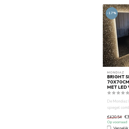
-17%
MONDIAZ
BRIGHT S
70X70CM
MET LED
De Mondiaz
spiegel comb
eigentijds de
€
€420,54
Op voorraad
Vergelijk