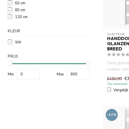
60 cm
80 cm
120 cm
KLEUR
SANITEAR
HANDDO
Wit
GLANZEN
BREED
PRIJS
Deze glanzen
radiator comb
Min
Max
praktisch com
€
€450,00
Op voorraad
Vergelijk
-42%