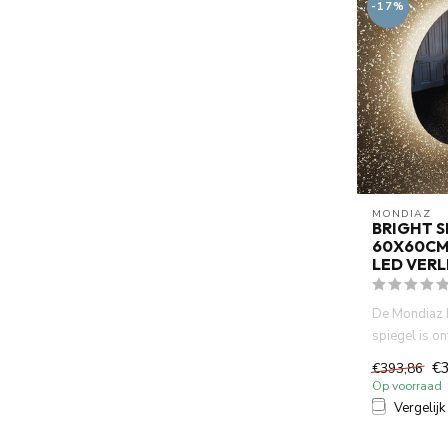
-17%
MONDIAZ
BRIGHT S
60X60CM
LED VER
De Mondiaz
spiegel is o
houdt van ee
€
€393,86
Op voorraad
Vergelijk