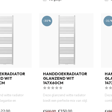
-30%
-31
EKRADIATOR
HANDDOEKRADIATOR
HA
D WIT
GLANZEND WIT
GL
0CM
147X60CM
14
d witte radiator
Deze glanzend witte radiator
Deze
legantie en
biedt een perfecte mix van stijl
comb
ak. Het slanke...
en functionaliteit...
met e
422,00
€350,00
€500,00
€48