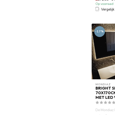
Op voorraad
Vergelijk
-17%
MONDIAZ
BRIGHT S
70X170C
MET LED
De Mondiaz