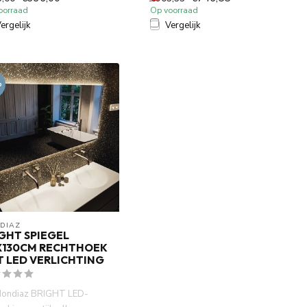
ene...
oorraad
Op voorraad
ergelijk
Vergelijk
%
DIAZ
GHT SPIEGEL
X130CM RECHTHOEK
 LED VERLICHTING
ondiaz BRIGHT LED-