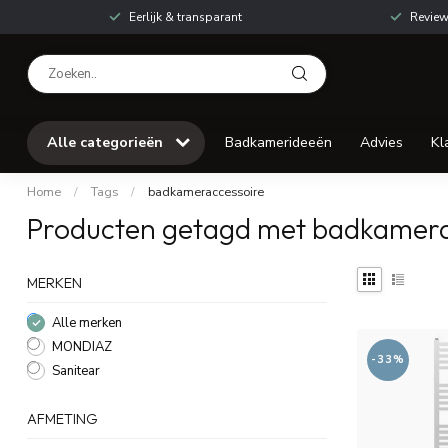
Eerlijk & transparant
Review
Alle categorieën
Badkamerideeën
Advies
Kl
Home
/
Tags
/
badkameraccessoire
Producten getagd met badkamera
MERKEN
Alle merken
MONDIAZ
-33%
Sanitear
AFMETING