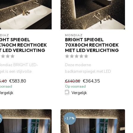
DIAZ
MONDIAZ
GHT SPIEGEL
BRIGHT SPIEGEL
X140CM RECHTHOEK
70X80CM RECHTHOEK
 LED VERLICHTING
MET LED VERLICHTING
ondiaz BRIGHT LED-
Deze moderne
el is een stijlvolle
badkamerspiegel met LED
amerspiegel met zuinige
verlichting (80 cm) is de
€583,80
€364,35
6,40
€440,86
..
perfecte combinat...
oorraad
Op voorraad
ergelijk
Vergelijk
%
-17%