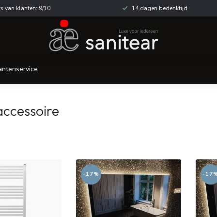
s van klanten: 9/10
14 dagen bedenktijd
antenservice
ccessoire
-17%
-17