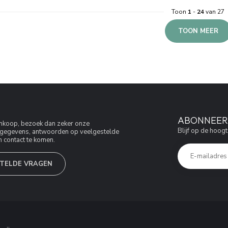
Toon
1
-
24
van 27
TOON MEER
ABONNEER 
aankoop, bezoek dan zeker onze
Blijf op de hoogt
jfsgegevens, antwoorden op veelgestelde
 contact te komen.
TELDE VRAGEN