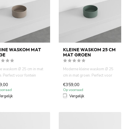
EINE WASKOM MAT
KLEINE WASKOM 25 CM
GE
MAT GROEN
ne waskom Ø 25 cm in mat
Moderne kleine waskom Ø 25
. Perfect voor fontein
cm in mat groen. Perfect voor
tten en kleine bad...
fontein toiletten of kl...
9,00
€359,00
oorraad
Op voorraad
ergelijk
Vergelijk