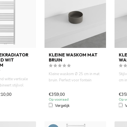
EKRADIATOR
KLEINE WASKOM MAT
KLE
D WIT
BRUIN
WA
CM
Kleine waskom Ø 25 cm in mat
Stij
d witte verticale
bruin. Perfect voor fontein
cm in
ineert stijlvol
toiletten en kleine bad...
fonte
aktisch ...
210,00
€359,00
€35
Op voorraad
Op v
Vergelijk
V