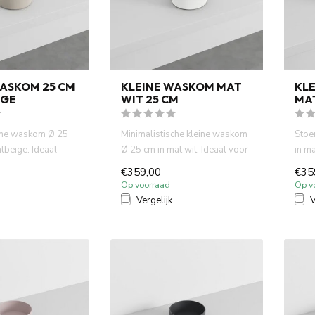
WASKOM 25 CM
KLEINE WASKOM MAT
KLE
IGE
WIT 25 CM
MA
eine waskom Ø 25
Minimalistische kleine waskom
Stoe
htbeige. Ideaal
Ø 25 cm in mat wit. Ideaal voor
in m
oiletten ...
fontein toiletten ...
fonte
€359,00
€35
Op voorraad
Op v
Vergelijk
V