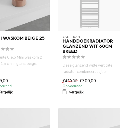
SANITEAR
I WASKOM BEIGE 25
HANDDOEKRADIATOR
GLANZEND WIT 60CM
BREED
ante Cielo Mini waskom Ø
1,5 cm in glans beige.
Deze glanzend witte verticale
act en rond, perfect...
radiator combineert stijl en
praktisch comfort. He...
9,00
€300,00
€450,00
oorraad
Op voorraad
ergelijk
Vergelijk