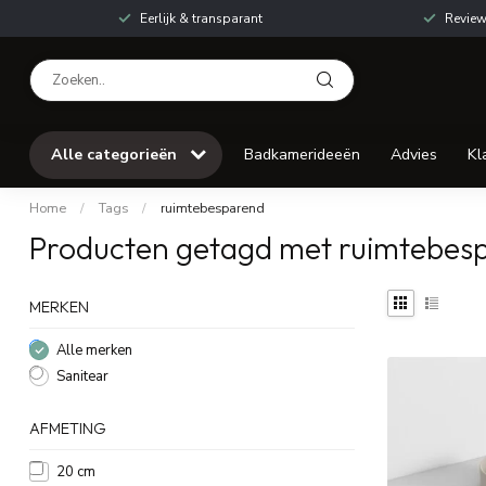
Eerlijk & transparant
Review
Alle categorieën
Badkamerideeën
Advies
Kl
Home
/
Tags
/
ruimtebesparend
Producten getagd met ruimtebes
MERKEN
Alle merken
Sanitear
AFMETING
20 cm