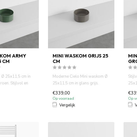
SKOM ARMY
MINI WASKOM GRIJS 25
MIN
5 CM
CM
GR
 Ø 25x11,5 cm in
Moderne Cielo Mini waskom Ø
Stij
oen. Stijlvol en
25x11,5 cm in glans grijs.
25x1
al voor f...
Compact, rond en ideaal v...
Comp
€339,00
€33
Op voorraad
Op v
Vergelijk
V