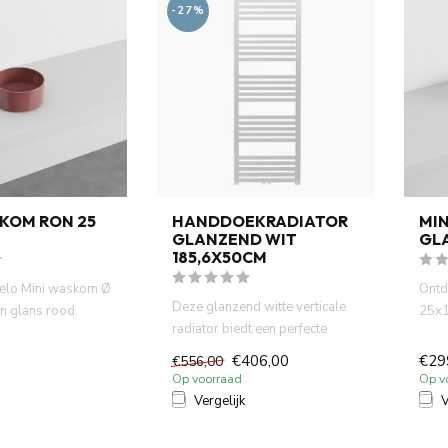
-27%
SKOM RON 25
HANDDOEKRADIATOR
MIN
GLANZEND WIT
GL
185,6X50CM
ielo Mini waskom Ø
Ontd
Deze glanzend witte verticale
n glans rood.
25x1
radiator biedt een perfecte
 en perfect...
Compa
combinatie van stijl e...
€406,00
€29
€556,00
Op voorraad
Op v
Vergelijk
V