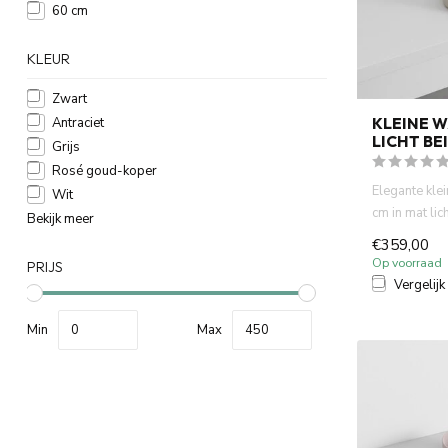
60 cm
KLEUR
Zwart
KLEINE 
Antraciet
LICHT BE
Grijs
Rosé goud-koper
Elegante kl
Wit
cm in mat lic
Bekijk meer
voor fontein t
€359,00
Op voorraad
PRIJS
Vergelijk
Min
Max