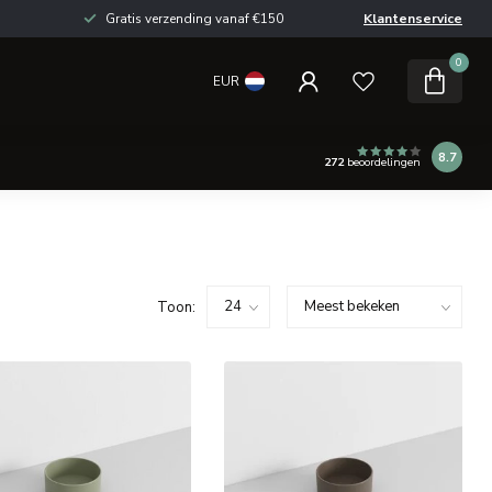
Gratis verzending vanaf €150
Klantenservice
0
EUR
8.7
272
beoordelingen
Toon: