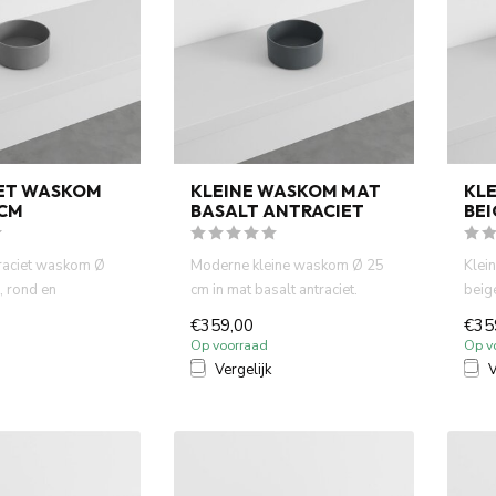
ET WASKOM
KLEINE WASKOM MAT
KL
 CM
BASALT ANTRACIET
BEI
ntraciet waskom Ø
Moderne kleine waskom Ø 25
Klei
, rond en
cm in mat basalt antraciet.
beige
nd. Perfect vo...
Ideaal voor fontein toile...
toile
€359,00
€35
Op voorraad
Op v
Vergelijk
V