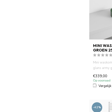
MINI WA
GROEN 2
Mini waskom
glans army gr
compact, idea
€339,00
Op voorraad
Vergelijk
-42%