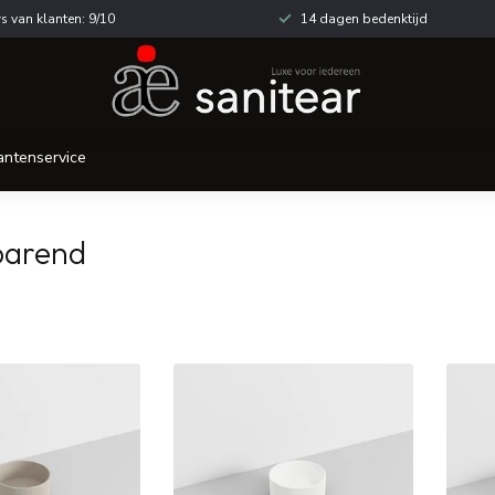
s van klanten: 9/10
14 dagen bedenktijd
antenservice
parend