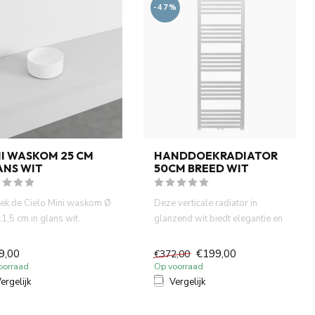
-47%
I WASKOM 25 CM
HANDDOEKRADIATOR
ANS WIT
50CM BREED WIT
ek de Cielo Mini waskom Ø
Deze verticale radiator in
1,5 cm in glans wit.
glanzend wit biedt elegantie en
ct, rond en perfect ...
functionaliteit in éé...
9,00
€199,00
€372,00
oorraad
Op voorraad
ergelijk
Vergelijk