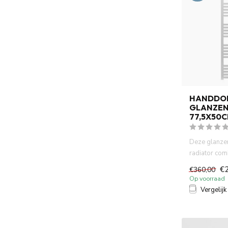
HANDDO
GLANZEN
77,5X50
Deze glanzen
radiator comb
design met pr
€
€360,00
Op voorraad
Vergelijk