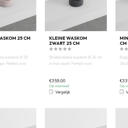
WASKOM 25 CM
KLEINE WASKOM
MIN
ZWART 25 CM
CM
leine waskom Ø 25
Strakke kleine waskom Ø 25 cm
Eleg
pe. Perfect voor
in mat zwart. Perfect voor
25x1
ten en...
fontein toiletten of kl...
Comp
€359,00
€33
Op voorraad
Op v
Vergelijk
V