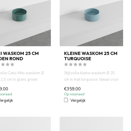
I WASKOM 25 CM
KLEINE WASKOM 25 CM
OEN ROND
TURQUOISE
lvolle Cielo Mini waskom Ø
Stijlvolle kleine waskom Ø 25
1,5 cm in glans groen.
cm in mat turquoise. Ideaal voor
act, rond en ideaa...
fontein toiletten...
9,00
€359,00
oorraad
Op voorraad
ergelijk
Vergelijk