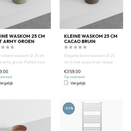
INE WASKOM 25 CM
KLEINE WASKOM 25 CM
T ARMY GROEN
CACAO BRUIN
re kleine waskom Ø 25 cm
Elegante kleine waskom Ø 25
at army groen. Perfect voor
cm in mat cacao bruin. Ideaal
in toiletten o...
voor fontein toiletten...
9,00
€359,00
oorraad
Op voorraad
ergelijk
Vergelijk
-33%