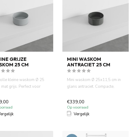
INE GRIJZE
MINI WASKOM
SKOM 25 CM
ANTRACIET 25 CM
lvolle kleine waskom Ø 25
Mini waskom Ø 25x11,5 cm in
 mat grijs. Perfect voor
glans antraciet. Compacte,
in toiletten en...
ronde waskom van hoogwaar...
9,00
€339,00
oorraad
Op voorraad
ergelijk
Vergelijk