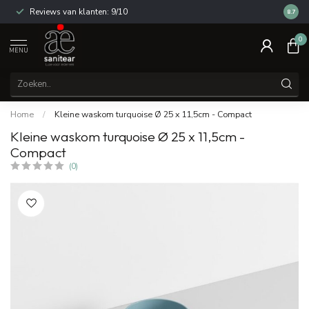
Reviews van klanten: 9/10
14 dag
8.7
0
MENU
Home
/
Kleine waskom turquoise Ø 25 x 11,5cm - Compact
Kleine waskom turquoise Ø 25 x 11,5cm -
Compact
(0)