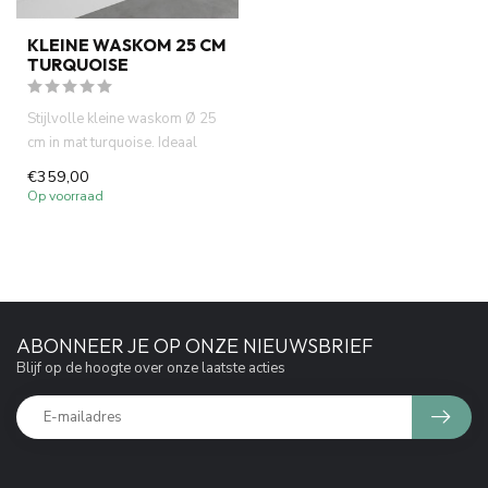
KLEINE WASKOM 25 CM
TURQUOISE
Stijlvolle kleine waskom Ø 25
cm in mat turquoise. Ideaal
voor fontein toiletten...
€359,00
Op voorraad
ABONNEER JE OP ONZE NIEUWSBRIEF
Blijf op de hoogte over onze laatste acties