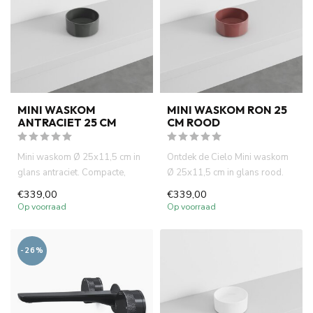
MINI WASKOM
MINI WASKOM RON 25
ANTRACIET 25 CM
CM ROOD
Mini waskom Ø 25x11,5 cm in
Ontdek de Cielo Mini waskom
glans antraciet. Compacte,
Ø 25x11,5 cm in glans rood.
ronde waskom van
Compact, rond en perfect...
€339,00
€339,00
hoogwaar...
Op voorraad
Op voorraad
-26%