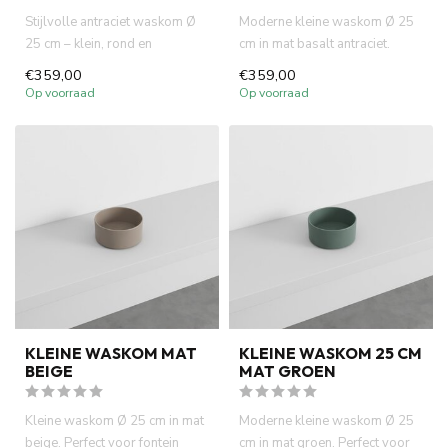
Stijlvolle antraciet waskom Ø
Moderne kleine waskom Ø 25
25 cm – klein, rond en
cm in mat basalt antraciet.
ruimtebesparend. Perfect vo...
Ideaal voor fontein toile...
€359,00
€359,00
Op voorraad
Op voorraad
KLEINE WASKOM MAT
KLEINE WASKOM 25 CM
BEIGE
MAT GROEN
Kleine waskom Ø 25 cm in mat
Moderne kleine waskom Ø 25
beige. Perfect voor fontein
cm in mat groen. Perfect voor