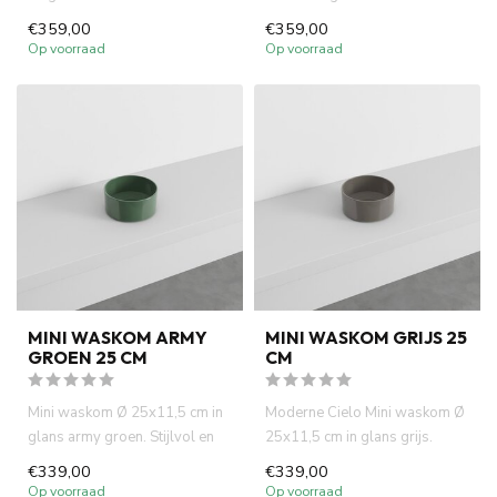
toiletten en kleine bad...
fontein toiletten of kl...
€359,00
€359,00
Op voorraad
Op voorraad
MINI WASKOM ARMY
MINI WASKOM GRIJS 25
GROEN 25 CM
CM
Mini waskom Ø 25x11,5 cm in
Moderne Cielo Mini waskom Ø
glans army groen. Stijlvol en
25x11,5 cm in glans grijs.
compact, ideaal voor f...
Compact, rond en ideaal v...
€339,00
€339,00
Op voorraad
Op voorraad