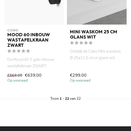
COMO
MINI WASKOM 25 CM
MOOD 60 INBOUW
GLANS WIT
WASTAFELKRAAN
ZWART
Ontdek de Cielo Mini waskom
Ø 25x11,5 cm in glans wit.
De Mood 60 3 gats inbouw
Compact, rond en perfect ...
wastafelkraan ZWART,
gemaakt van volledig DZR
€639,00
€299,00
€869,00
messing. ...
Op voorraad
Op voorraad
Toon
1
-
22
van 22