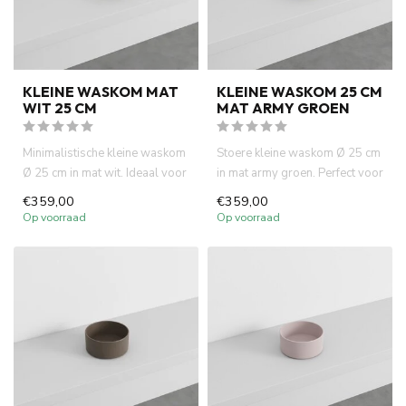
KLEINE WASKOM MAT
KLEINE WASKOM 25 CM
WIT 25 CM
MAT ARMY GROEN
Minimalistische kleine waskom
Stoere kleine waskom Ø 25 cm
Ø 25 cm in mat wit. Ideaal voor
in mat army groen. Perfect voor
fontein toiletten ...
fontein toiletten o...
€359,00
€359,00
Op voorraad
Op voorraad