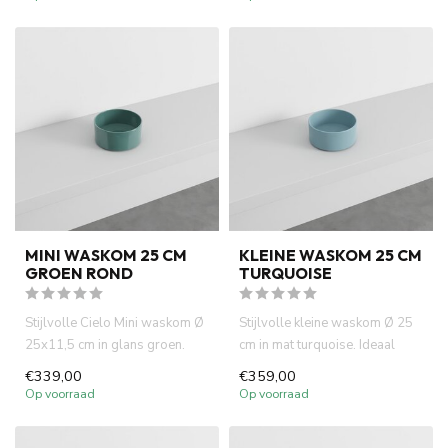
MINI WASKOM 25 CM
KLEINE WASKOM 25 CM
GROEN ROND
TURQUOISE
Stijlvolle Cielo Mini waskom Ø
Stijlvolle kleine waskom Ø 25
25x11,5 cm in glans groen.
cm in mat turquoise. Ideaal
Compact, rond en ideaa...
voor fontein toiletten...
€339,00
€359,00
Op voorraad
Op voorraad