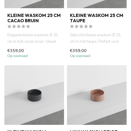
KLEINE WASKOM 25 CM
KLEINE WASKOM 25 CM
CACAO BRUIN
TAUPE
Elegante kleine waskom Ø 25
Stijlvolle kleine waskom Ø 25
cm in mat cacao bruin. Ideaal
cm in mat taupe. Perfect voor
voor fontein toiletten...
fontein toiletten en...
€359,00
€359,00
Op voorraad
Op voorraad