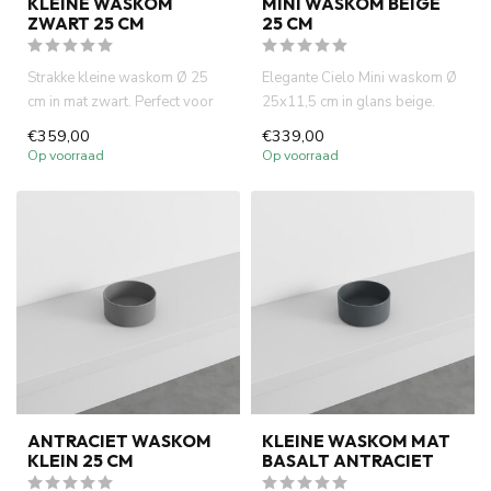
KLEINE WASKOM
MINI WASKOM BEIGE
ZWART 25 CM
25 CM
Strakke kleine waskom Ø 25
Elegante Cielo Mini waskom Ø
cm in mat zwart. Perfect voor
25x11,5 cm in glans beige.
fontein toiletten of kl...
Compact en rond, perfect...
€359,00
€339,00
Op voorraad
Op voorraad
ANTRACIET WASKOM
KLEINE WASKOM MAT
KLEIN 25 CM
BASALT ANTRACIET