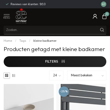
Reviews van klanten: 9/10
14 dag
8.7
0
MENU
Home
/
Tags
/
kleine badkamer
Producten getagd met kleine badkamer
FILTERS
-25%