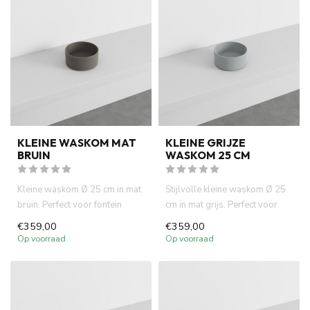
KLEINE WASKOM MAT
KLEINE GRIJZE
BRUIN
WASKOM 25 CM
Kleine waskom Ø 25 cm in mat
Stijlvolle kleine waskom Ø 25
bruin. Perfect voor fontein
cm in mat grijs. Perfect voor
toiletten en kleine bad...
fontein toiletten en...
€359,00
€359,00
Op voorraad
Op voorraad