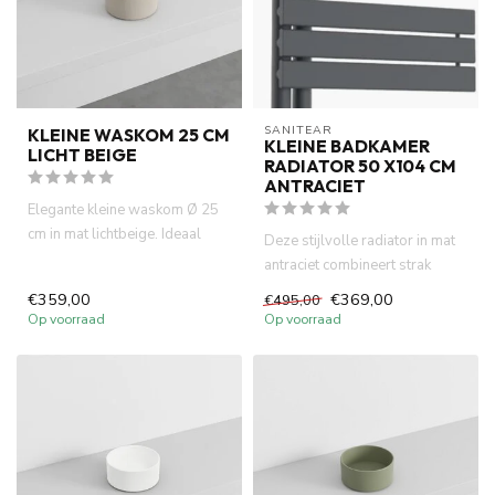
SANITEAR
KLEINE WASKOM 25 CM
KLEINE BADKAMER
LICHT BEIGE
RADIATOR 50 X104 CM
ANTRACIET
Elegante kleine waskom Ø 25
cm in mat lichtbeige. Ideaal
Deze stijlvolle radiator in mat
voor fontein toiletten ...
antraciet combineert strak
design met functionel...
€359,00
€369,00
€495,00
Op voorraad
Op voorraad