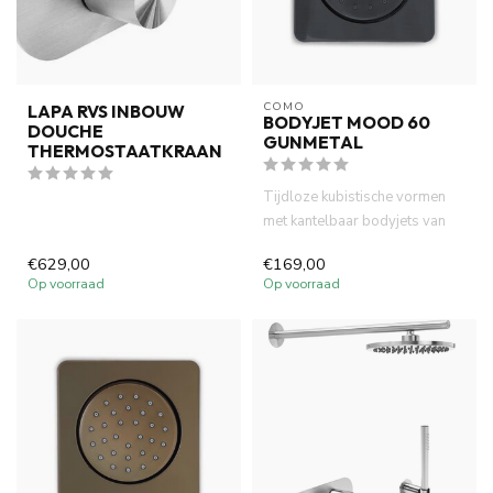
COMO
LAPA RVS INBOUW
BODYJET MOOD 60
DOUCHE
GUNMETAL
THERMOSTAATKRAAN
Tijdloze kubistische vormen
met kantelbaar bodyjets van
Como Mood. Volledig mess...
€629,00
€169,00
Op voorraad
Op voorraad