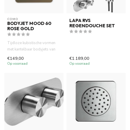
COMO
LAPA RVS
BODYJET MOOD 60
REGENDOUCHE SET
ROSE GOLD
Tijdloze kubistische vormen
met kantelbaar bodyjets van
Como Mood. Volledig mess...
€149,00
€1.189,00
Op voorraad
Op voorraad