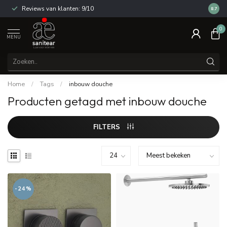
Reviews van klanten: 9/10
14 dag
8.7
0
MENU
Home
/
Tags
/
inbouw douche
Producten getagd met inbouw douche
FILTERS
-24%