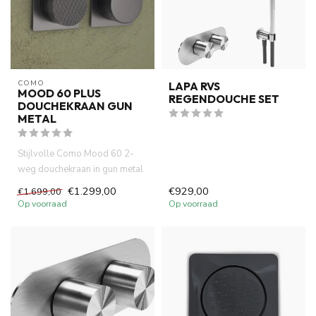
COMO
LAPA RVS
MOOD 60 PLUS
REGENDOUCHE SET
DOUCHEKRAAN GUN
METAL
Stijlvolle Como Mood 60 2-
weg douchekraan in gun metal
met vierkante rozetten. K...
€1.299,00
€929,00
€1.699,00
Op voorraad
Op voorraad