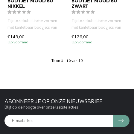
BODYJET MOOD 60
BODYJET MOOD 60
NIKKEL
ZWART
Tijdloze kubistische vormen
Tijdloze kubistische vormen
met kantelbaar bodyjets van
met kantelbaar bodyjets van
Como Mood. Volledig RVS....
Como Mood. Volledig mess...
€149,00
€126,00
Op voorraad
Op voorraad
Toon
1
-
10
van 10
ABONNEER JE OP ONZE NIEUWSBRIEF
Blijf op de hoogte over onze laatste acties