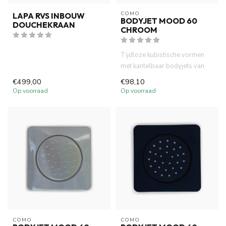
COMO
LAPA RVS INBOUW
BODYJET MOOD 60
DOUCHEKRAAN
CHROOM
Tijdloze kubistische vormen
met kantelbaar bodyjets van
Como Mood. Volledig mess...
€499,00
€98,10
Op voorraad
Op voorraad
COMO
COMO