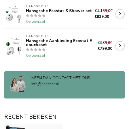
HANSGROHE
Hansgrohe Ecostat S Shower set
€1.169,00
€839,00
Op voorraad
HANSGROHE
Hansgrohe Aanbieding Ecostat E
€989,00
doucheset
€799,00
Op voorraad
NEEM DAN CONTACT MET ONS
info@sanitear.nl
RECENT BEKEKEN