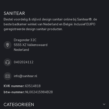
SANITEAR
Bestel voordelig & stijlvol design sanitair online bij Sanitear®, de
beste badkamer winkel van Nederland en België. Inclusief EUIPO
geregistreerde design sanitair producten.
Dragonder 32C
5555 XZ Valkenswaard
Nederland
0402024112
info@sanitear.nl
KVK nummer:
63514818
btw-nummer:
NL002415984B28
CATEGORIEËN