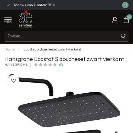
Reviews van klanten: 9/10
14 dag
8.7
0
MENU
Home
/
Ecostat S doucheset zwart vierkant
Hansgrohe Ecostat S doucheset zwart vierkant
HANSGROHE
(0)