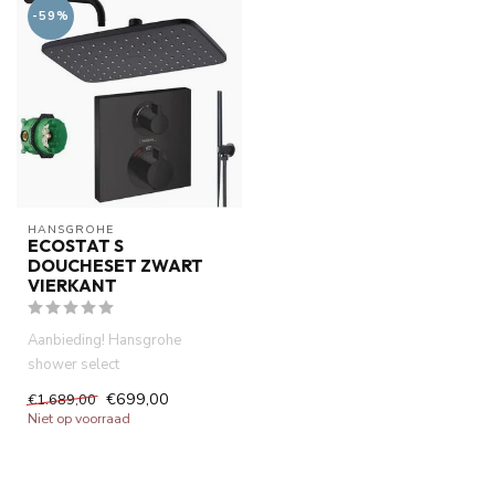
-59%
HANSGROHE
ECOSTAT S
DOUCHESET ZWART
VIERKANT
Aanbieding! Hansgrohe
shower select
douchesystemen
€699,00
€1.689,00
.Thermostatisch inbouwdeel
Niet op voorraad
af...